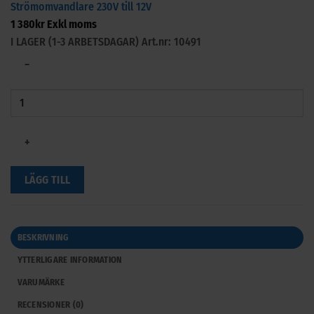
Strömomvandlare 230V till 12V
1 380
kr
Exkl moms
I LAGER (1-3 ARBETSDAGAR)
Art.nr: 10491
−
+
LÄGG TILL
BESKRIVNING
YTTERLIGARE INFORMATION
VARUMÄRKE
RECENSIONER (0)