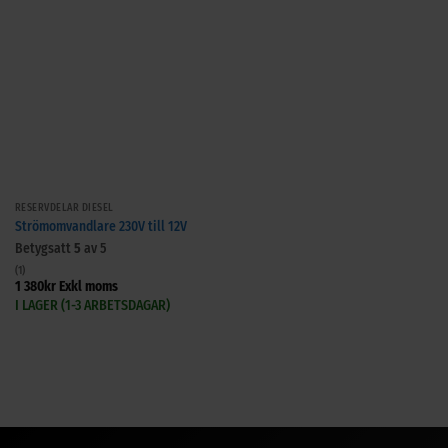
RESERVDELAR DIESEL
Strömomvandlare 230V till 12V
Betygsatt
5
av 5
(1)
1 380
kr
Exkl moms
I LAGER (1-3 ARBETSDAGAR)