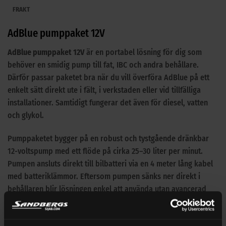
FRAKT
AdBlue pumppaket 12V
AdBlue pumppaket 12V
är en portabel lösning för dig som
behöver en smidig pump till fat, IBC och andra behållare.
Därför passar paketet bra när du vill överföra AdBlue på ett
enkelt sätt direkt ute i fält, i verkstaden eller vid tillfälliga
installationer. Samtidigt fungerar det även för diesel, vatten
och glykol.
Pumppaketet bygger på en robust och tystgående dränkbar
12-voltspump med ett flöde på cirka 25–30 liter per minut.
Pumpen ansluts direkt till bilbatteri via en 4 meter lång kabel
med batteriklämmor. Eftersom pumpen sänks ner direkt i
behållaren blir lösningen enkel att använda utan avancerad
installation.
I paketet ingår även 4 meter slang och ett manuellt