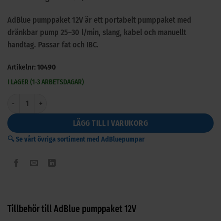
AdBlue pumppaket 12V är ett portabelt pumppaket med
dränkbar pump 25–30 l/min, slang, kabel och manuellt
handtag. Passar fat och IBC.
Artikelnr:
10490
I LAGER (1-3 ARBETSDAGAR)
AdBlue pumppaket 12V mängd
LÄGG TILL I VARUKORG
🔍 Se vårt övriga sortiment med AdBluepumpar
Tillbehör till AdBlue pumppaket 12V