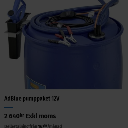
AdBlue pumppaket 12V
2 640
kr
Exkl moms
kr
Delbetalning från
167
/månad