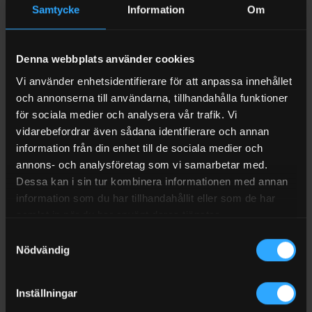
Samtycke
Information
Om
pumphandtag i plast. Därmed får du ett komplett kit som
fungerar för 200-liters fat, IBC-tankar och andra behållare
med öppning på minst 56 mm. För många användare gör det
Denna webbplats använder cookies
här produkten till ett praktiskt val för både mobil och
Vi använder enhetsidentifierare för att anpassa innehållet
stationär vätskehantering.
och annonserna till användarna, tillhandahålla funktioner
Fördelar med AdBlue pumppaket 12V
för sociala medier och analysera vår trafik. Vi
vidarebefordrar även sådana identifierare och annan
portabelt pumppaket med dränkbar pump
information från din enhet till de sociala medier och
flöde på cirka 25–30 l/min
annons- och analysföretag som vi samarbetar med.
Dessa kan i sin tur kombinera informationen med annan
ansluts direkt till 12V bilbatteri
information som du har tillhandahållit eller som de har
passar AdBlue, diesel, vatten och glykol
samlat in när du har använt deras tjänster.
Samtyckesval
fungerar för fat, IBC och andra behållare
Nödvändig
smidig lösning för verkstad, lantbruk och entreprenad
Detta ingår i paketet
Inställningar