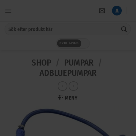
Skip
to
content
Sök
efter:
EXKL MOMS
SHOP
/
PUMPAR
/
ADBLUEPUMPAR
MENY