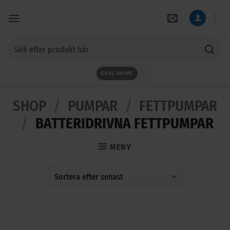
Skip
to
content
Sök
efter:
EXKL MOMS
SHOP
/
PUMPAR
/
FETTPUMPAR
/
BATTERIDRIVNA FETTPUMPAR
MENY