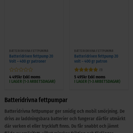
BATTERIDRIVNA FETTPUMPAR
BATTERIDRIVNA FETTPUMPAR
Batteridriven fettpump 20
Batteridriven fettpump 20
Volt – 400 gr patroner
volt – 400 gr patron
(1)
Betygsatt
Betygsatt
5
4 495
kr
Exkl moms
5 495
kr
Exkl moms
I LAGER (1-3 ARBETSDAGAR)
I LAGER (1-3 ARBETSDAGAR)
0
av 5
av
5
Batteridrivna fettpumpar
Batteridrivna fettpumpar ger smidig och mobil smörjning. De
drivs av laddningsbara batterier och fungerar därför utmärkt
där varken el eller tryckluft finns. Du får snabbt och jämnt