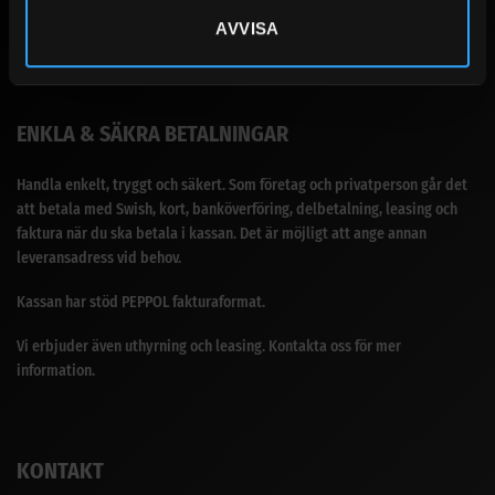
Med över 30 års erfarenhet i branschen med försäljning av diesel,
AVVISA
bensin, eldningsolja, adblue, smörjmedel, bränsletankar, gas, gasol,
kem och massor med tillbehör.
ENKLA & SÄKRA BETALNINGAR
Handla enkelt, tryggt och säkert. Som företag och privatperson går det
att betala med Swish, kort, banköverföring, delbetalning, leasing och
faktura när du ska betala i kassan. Det är möjligt att ange annan
leveransadress vid behov.
Kassan har stöd PEPPOL fakturaformat.
Vi erbjuder även uthyrning och leasing. Kontakta oss för mer
information.
KONTAKT