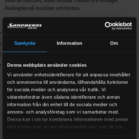
flöde av smörjfett, vilket minskar friktion och förlänger
livslängden på maskiner och fordon.
Fördelar i fält och verkstad
Portabla och enkla att använda
Samtycke
Information
Om
Snabb applicering med jämnt tryck
Passar flera typer av fettbehållare
Effektiva vid regelbundet underhåll på plats
Denna webbplats använder cookies
Vi använder enhetsidentifierare för att anpassa innehållet
Välj rätt lösning för behovet
och annonserna till användarna, tillhandahålla funktioner
Arbetar du utan eluttag men vill ha hög kapacitet? Välj en
för sociala medier och analysera vår trafik. Vi
batteridriven modell. Behöver du ännu högre flöde i stationär
vidarebefordrar även sådana identifierare och annan
drift rekommenderar vi våra
tryckluftsdrivna fettpumpar
.
information från din enhet till de sociala medier och
annons- och analysföretag som vi samarbetar med.
Föredrar du enkelhet och full kontroll är
manuella fettpumpar
Dessa kan i sin tur kombinera informationen med annan
ett prisvärt alternativ.
information som du har tillhandahållit eller som de har
Komplettera med tillbehör
samlat in när du har använt deras tjänster.