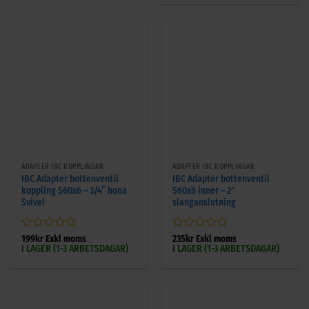
5
ADAPTER IBC KOPPLINGAR
ADAPTER IBC KOPPLINGAR
IBC Adapter bottenventil
IBC Adapter bottenventil
koppling S60x6 – 3/4” hona
S60x6 inner – 2″
Svivel
slanganslutning
Betygsatt
Betygsatt
199
kr
Exkl moms
235
kr
Exkl moms
I LAGER (1-3 ARBETSDAGAR)
I LAGER (1-3 ARBETSDAGAR)
0
0
av
av
5
5