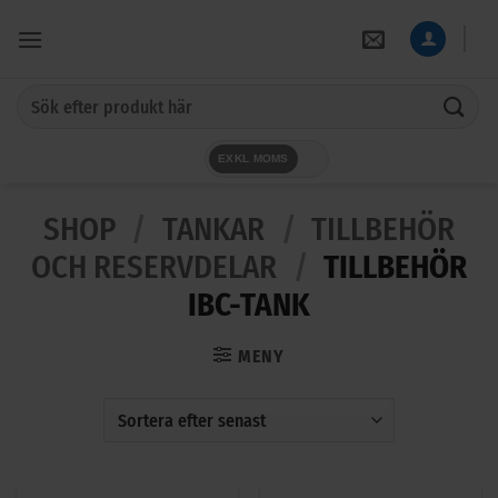
Skip
to
content
Sök
efter:
EXKL MOMS
SHOP
/
TANKAR
/
TILLBEHÖR
OCH RESERVDELAR
/
TILLBEHÖR
IBC-TANK
MENY