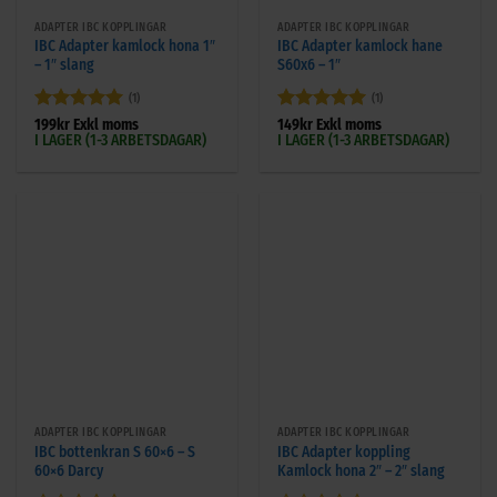
ADAPTER IBC KOPPLINGAR
ADAPTER IBC KOPPLINGAR
IBC Adapter kamlock hona 1″
IBC Adapter kamlock hane
– 1″ slang
S60x6 – 1″
(1)
(1)
Betygsatt
5
Betygsatt
5
199
kr
Exkl moms
149
kr
Exkl moms
I LAGER (1-3 ARBETSDAGAR)
I LAGER (1-3 ARBETSDAGAR)
av 5
av 5
ADAPTER IBC KOPPLINGAR
ADAPTER IBC KOPPLINGAR
IBC bottenkran S 60×6 – S
IBC Adapter koppling
60×6 Darcy
Kamlock hona 2″ – 2″ slang