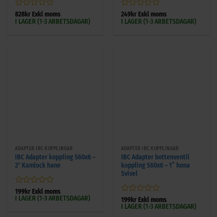
Betygsatt
Betygsatt
828
kr
Exkl moms
249
kr
Exkl moms
I LAGER (1-3 ARBETSDAGAR)
I LAGER (1-3 ARBETSDAGAR)
0
0
av
av
5
5
ADAPTER IBC KOPPLINGAR
ADAPTER IBC KOPPLINGAR
IBC Adapter koppling S60x6 –
IBC Adapter bottenventil
2″ Kamlock hane
koppling S60x6 – 1” hona
Svivel
Betygsatt
199
kr
Exkl moms
I LAGER (1-3 ARBETSDAGAR)
0
Betygsatt
199
kr
Exkl moms
av
I LAGER (1-3 ARBETSDAGAR)
0
5
av