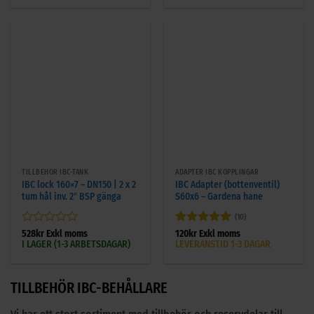
5
5
TILLBEHÖR IBC-TANK
ADAPTER IBC KOPPLINGAR
IBC lock 160×7 – DN150 | 2 x 2
IBC Adapter (bottenventil)
tum hål inv. 2″ BSP gänga
S60x6 – Gardena hane
(10)
Betygsatt
Betygsatt
5
528
kr
Exkl moms
120
kr
Exkl moms
I LAGER (1-3 ARBETSDAGAR)
LEVERANSTID 1-3 DAGAR
0
av 5
av
5
TILLBEHÖR IBC-BEHÅLLARE