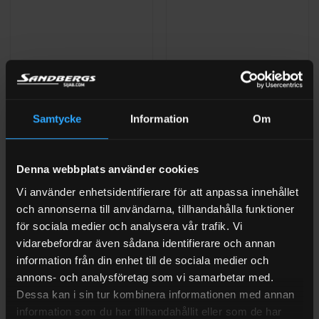
Samtycke
Information
Om
ADAPTER IBC KOPPLINGAR
ADAPTER IBC KOPPLINGAR
IBC Adapter bottenventil
IBC Adapter bottenventil
S60x6 inner – 1 1/2″
S60x6 inner – 1″
slanganslutning
slanganslutning
Denna webbplats använder cookies
(3)
Vi använder enhetsidentifierare för att anpassa innehållet
Betygsatt
Betygsatt
5
199
kr
Exkl moms
199
kr
Exkl moms
och annonserna till användarna, tillhandahålla funktioner
I LAGER (1-3 ARBETSDAGAR)
I LAGER (1-3 ARBETSDAGAR)
0
av 5
av
för sociala medier och analysera vår trafik. Vi
5
vidarebefordrar även sådana identifierare och annan
information från din enhet till de sociala medier och
annons- och analysföretag som vi samarbetar med.
Dessa kan i sin tur kombinera informationen med annan
information som du har tillhandahållit eller som de har