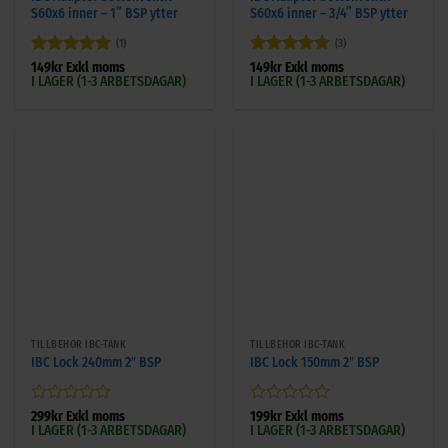
S60x6 inner – 1” BSP ytter
S60x6 inner – 3/4” BSP ytter
(1)
(3)
Betygsatt
5
Betygsatt
5
149
kr
Exkl moms
149
kr
Exkl moms
I LAGER (1-3 ARBETSDAGAR)
I LAGER (1-3 ARBETSDAGAR)
av 5
av 5
TILLBEHÖR IBC-TANK
TILLBEHÖR IBC-TANK
IBC Lock 240mm 2″ BSP
IBC Lock 150mm 2″ BSP
Betygsatt
Betygsatt
299
kr
Exkl moms
199
kr
Exkl moms
I LAGER (1-3 ARBETSDAGAR)
I LAGER (1-3 ARBETSDAGAR)
0
0
av
av