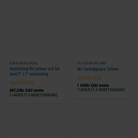
KOPPLINGAR DIESEL
TILLBEHÖR IBC-TANK
Anslutning för tankar och fat
IBC-locköppnare 225mm
med 2” / 1″ anslutning
Betygsatt
1 498
kr
Exkl moms
I LAGER (1-3 ARBETSDAGAR)
0
Betygsatt
687,50
kr
Exkl moms
I LAGER (1-3 ARBETSDAGAR)
av
0
5
av
5