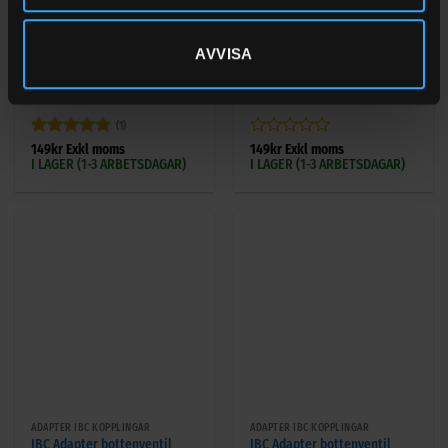
ADAPTER IBC KOPPLINGAR
ADAPTER IBC KOPPLINGAR
AVVISA
IBC Adapter bottenventil
IBC Adapter bottenventil
S60x6 inner – 1 1/2” BSP
S60x6 inner – 1 1/4” BSP
ytter
ytter
(1)
Betygsatt
5
Betygsatt
149
kr
Exkl moms
149
kr
Exkl moms
I LAGER (1-3 ARBETSDAGAR)
I LAGER (1-3 ARBETSDAGAR)
av 5
0
av
5
ADAPTER IBC KOPPLINGAR
ADAPTER IBC KOPPLINGAR
IBC Adapter bottenventil
IBC Adapter bottenventil