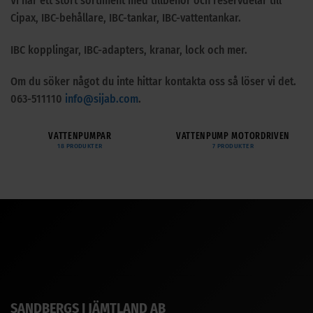
Vi har ett stort sortiment med tillbehör och reservdelar till
Cipax, IBC-behållare, IBC-tankar, IBC-vattentankar.
IBC kopplingar, IBC-adapters, kranar, lock och mer.
Om du söker något du inte hittar kontakta oss så löser vi det.
063-511110
info@sijab.com
.
VATTENPUMPAR
VATTENPUMP MOTORDRIVEN
18 PRODUKTER
7 PRODUKTER
SANDBERGS I JÄMTLAND AB