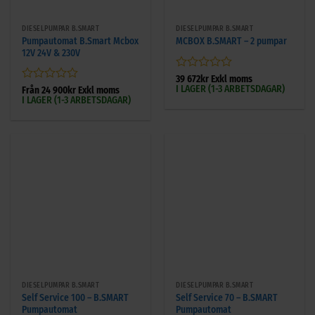
DIESELPUMPAR B.SMART
DIESELPUMPAR B.SMART
Pumpautomat B.Smart Mcbox
MCBOX B.SMART – 2 pumpar
12V 24V & 230V
Betygsatt
39 672
kr
Exkl moms
I LAGER (1-3 ARBETSDAGAR)
0
Betygsatt
Från
24 900
kr
Exkl moms
I LAGER (1-3 ARBETSDAGAR)
av
0
5
av
5
DIESELPUMPAR B.SMART
DIESELPUMPAR B.SMART
Self Service 100 – B.SMART
Self Service 70 – B.SMART
Pumpautomat
Pumpautomat