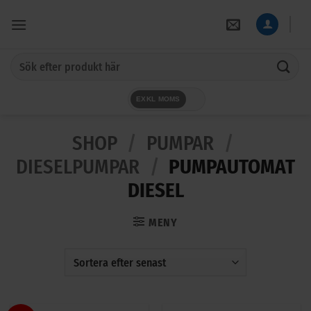
Skip
to
content
Sök
efter:
EXKL MOMS
SHOP
/
PUMPAR
/
DIESELPUMPAR
/
PUMPAUTOMAT
DIESEL
MENY