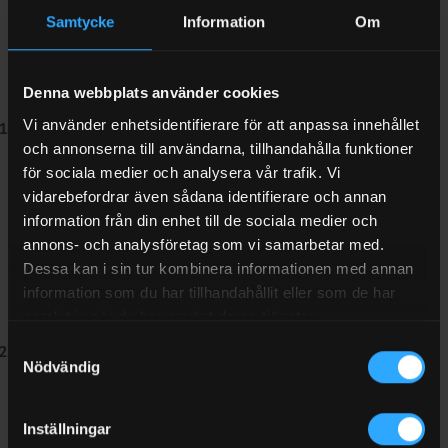
5
av
Samtycke
Information
Om
5
Pumpautomat diesel
Denna webbplats använder cookies
Piusi B.Smart
Vi använder enhetsidentifierare för att anpassa innehållet
Smarta Lösningar
:
och annonserna till användarna, tillhandahålla funktioner
för sociala medier och analysera vår trafik. Vi
B.Smart-systemet från Piusi integrerar avancerad
vidarebefordrar även sådana identifierare och annan
teknik för att erbjuda smart bränslehantering.
information från din enhet till de sociala medier och
Användare kan enkelt övervaka och hantera
annons- och analysföretag som vi samarbetar med.
bränslepåfyllningar via en mobilapp eller webbaserad
Dessa kan i sin tur kombinera informationen med annan
plattform. Detta ger realtidskontroll och överblick,
information som du har tillhandahållit eller som de har
vilket bidrar till effektivare hantering​.
samlat in när du har använt deras tjänster.
Samtyckesval
Användarvänlig
:
Nödvändig
B.Smart är utformad för att vara enkel att använda.
Användargränssnittet är intuitivt, vilket gör det lätt för
Inställningar