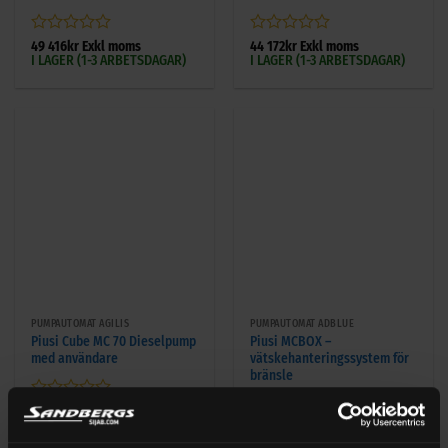
Betygsatt
Betygsatt
49 416
kr
Exkl moms
44 172
kr
Exkl moms
I LAGER (1-3 ARBETSDAGAR)
I LAGER (1-3 ARBETSDAGAR)
0
0
av
av
5
5
PUMPAUTOMAT AGILIS
PUMPAUTOMAT ADBLUE
Piusi Cube MC 70 Dieselpump
Piusi MCBOX –
med användare
vätskehanteringssystem för
bränsle
Betygsatt
23 148
kr
Exkl moms
I LAGER (1-3 ARBETSDAGAR)
0
Betygsatt
14 652
kr
Exkl moms
av
I LAGER (1-3 ARBETSDAGAR)
0