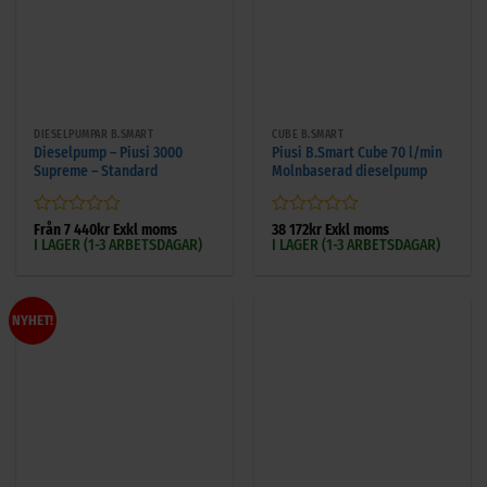
DIESELPUMPAR B.SMART
CUBE B.SMART
Dieselpump – Piusi 3000
Piusi B.Smart Cube 70 l/min
Supreme – Standard
Molnbaserad dieselpump
Betygsatt
Betygsatt
Från
7 440
kr
Exkl moms
38 172
kr
Exkl moms
I LAGER (1-3 ARBETSDAGAR)
I LAGER (1-3 ARBETSDAGAR)
0
0
av
av
5
5
NYHET!