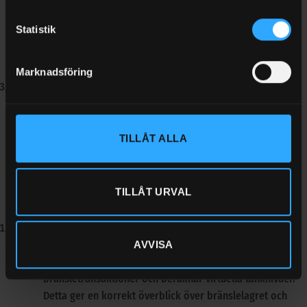
operatörer att genomföra transaktioner och få tillgång
till nödvändig information. Dessutom är systemet
Statistik
kompatibelt med olika typer av tankar och
bränslepumpar, vilket ökar flexibiliteten​.
Marknadsföring
Säkerhet och Kontroll
:
Systemet erbjuder hög säkerhet genom autentisering
av användare och detaljerad loggning av transaktioner.
TILLÅT ALLA
Detta minimerar risken för obehörig användning och
ger företag full kontroll över bränsleförbrukningen​.
TILLÅT URVAL
Piusi Agilis
Effektiv Bränslehantering
:
AVVISA
Agilis enheter från Piusi övervakar alla
bränsletransaktioner och beräknar virtuella tanknivåer.
Detta ger en korrekt överblick över bränslelagret och