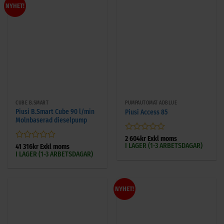
NYHET!
CUBE B.SMART
PUMPAUTOMAT ADBLUE
Piusi B.Smart Cube 90 l/min
Piusi Access 85
Molnbaserad dieselpump
Betygsatt
2 604
kr
Exkl moms
I LAGER (1-3 ARBETSDAGAR)
0
Betygsatt
41 316
kr
Exkl moms
I LAGER (1-3 ARBETSDAGAR)
av
0
5
av
5
NYHET!