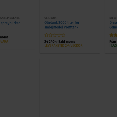
+
+
PSAMLINGSKÄRL
OLJETANK
DIESE
Oljetank 2000 liter för
Diese
 sprayburkar
smörjmedel Profitank
Cem
 moms
SVARA
Betygsatt
Bet
24 240
kr
Exkl moms
Från
0
av 
LEVERANSTID 2-4 VECKOR
I LA
av
5
+