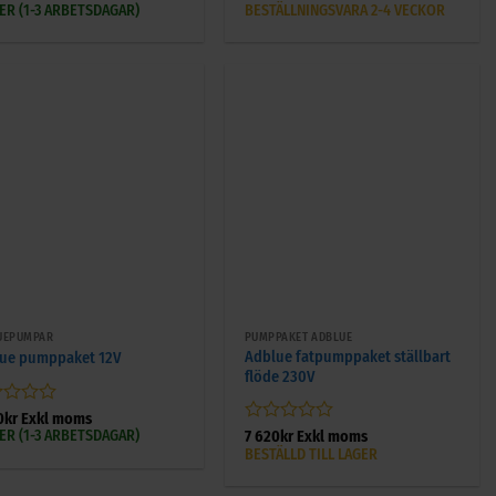
0
GER (1-3 ARBETSDAGAR)
BESTÄLLNINGSVARA 2-4 VECKOR
av
5
+
UEPUMPAR
PUMPPAKET ADBLUE
Adblue fatpumppaket ställbart
ue pumppaket 12V
flöde 230V
gsatt
0
kr
Exkl moms
GER (1-3 ARBETSDAGAR)
Betygsatt
7 620
kr
Exkl moms
0
BESTÄLLD TILL LAGER
av
5