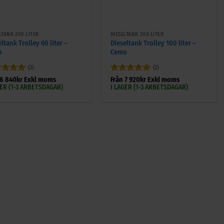
+
LTANK 200 LITER
DIESELTANK 200 LITER
ltank Trolley 60 liter –
Dieseltank Trolley 100 liter –
o
Cemo
(3)
(2)
ygsatt
5
Betygsatt
5
6 840
kr
Exkl moms
Från
7 920
kr
Exkl moms
5
av 5
GER (1-3 ARBETSDAGAR)
I LAGER (1-3 ARBETSDAGAR)