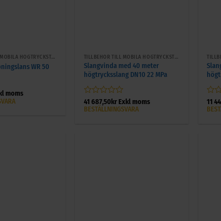
+
+
TILLBEHÖR TILL MOBILA HÖGTRYCKSTVÄTTAR
TILLBEHÖR TILL MOBILA HÖGTRYCKSTVÄTTAR
Slangvinda med 40 meter
Slan
ningslans WR 50
högtrycksslang DN10 22 MPa
högt
kl moms
SVARA
Betygsatt
Bety
41 687,50
kr
Exkl moms
11 4
0
0
BESTÄLLNINGSVARA
BEST
av
av
5
5