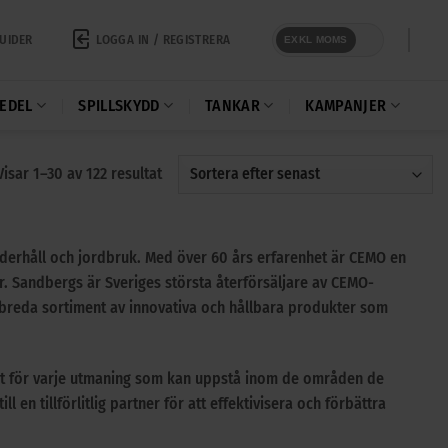
LOGGA IN / REGISTRERA
UIDER
EXKL MOMS
EDEL
SPILLSKYDD
TANKAR
KAMPANJER
Sortera
Visar 1–30 av 122 resultat
efter
senaste
derhåll och jordbruk. Med över 60 års erfarenhet är CEMO en
ar. Sandbergs är Sveriges största återförsäljare av CEMO-
 breda sortiment av innovativa och hållbara produkter som
got för varje utmaning som kan uppstå inom de områden de
 en tillförlitlig partner för att effektivisera och förbättra