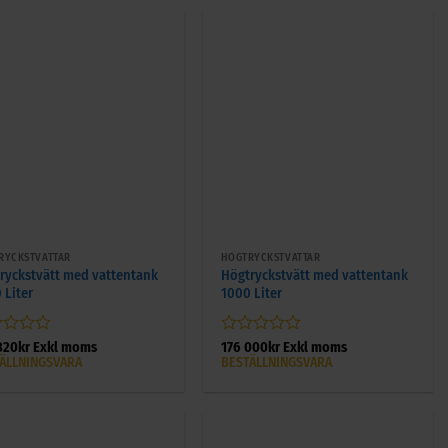
+
RYCKSTVÄTTAR
HÖGTRYCKSTVÄTTAR
ryckstvätt med vattentank
Högtryckstvätt med vattentank
 Liter
1000 Liter
gsatt
Betygsatt
320
kr
Exkl moms
176 000
kr
Exkl moms
0
ÄLLNINGSVARA
BESTÄLLNINGSVARA
av
5