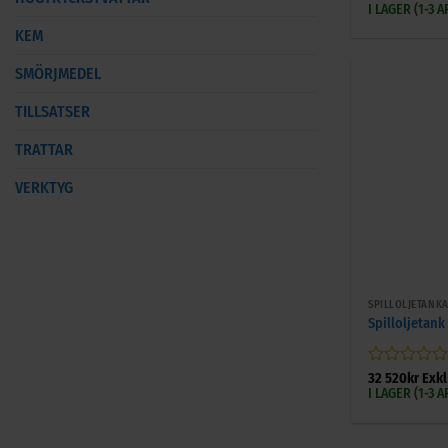
0
I LAGER (1-3
av
KEM
5
SMÖRJMEDEL
TILLSATSER
TRATTAR
VERKTYG
+
SPILLOLJETANK
Spilloljetank
Betygsatt
32 520
kr
Exk
0
I LAGER (1-3
av
5