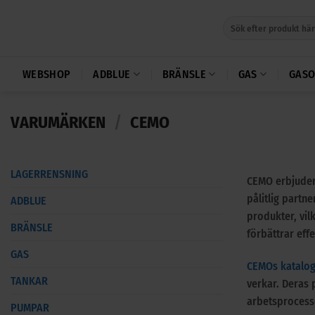
Skip
Sök
to
efter:
content
WEBSHOP
ADBLUE
BRÄNSLE
GAS
GASO
VARUMÄRKEN
/
CEMO
LAGERRENSNING
CEMO erbjuder 
pålitlig partn
ADBLUE
produkter, vil
BRÄNSLE
förbättrar eff
GAS
CEMOs katalo
TANKAR
verkar. Deras p
arbetsprocess
PUMPAR