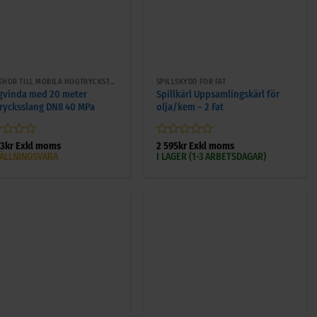
+
TILLBEHÖR TILL MOBILA HÖGTRYCKSTVÄTTAR
SPILLSKYDD FÖR FAT
gvinda med 20 meter
Spillkärl Uppsamlingskärl för
rycksslang DN8 40 MPa
olja/kem – 2 Fat
gsatt
Betygsatt
43
kr
Exkl moms
2 595
kr
Exkl moms
0
ÄLLNINGSVARA
I LAGER (1-3 ARBETSDAGAR)
av
5