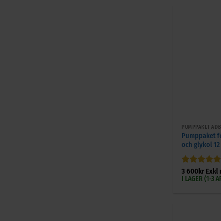
+
PUMPPAKET ADB
Pumppaket fö
och glykol 12
Betygsatt
5
3 600
kr
Exkl
av 5
I LAGER (1-3