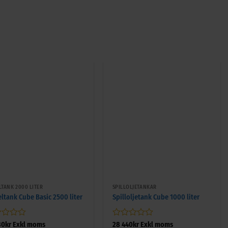
+
LTANK 2000 LITER
SPILLOLJETANKAR
eltank Cube Basic 2500 liter
Spilloljetank Cube 1000 liter
gsatt
Betygsatt
80
kr
Exkl moms
28 440
kr
Exkl moms