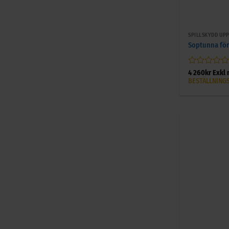
+
SPILLSKYDD UP
Soptunna för
Betygsatt
4 260
kr
Exkl
0
BESTÄLLNING
av
5
+