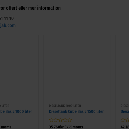
ör offert eller mer information
51 11 10
ijab.com
+
+
0 LITER
DIESELTANK 1000 LITER
DIESE
be Basic 1000 liter
Dieseltank Cube Basic 1500 liter
Dies
Betygsatt
Bety
l moms
35 760
kr
Exkl moms
42 1