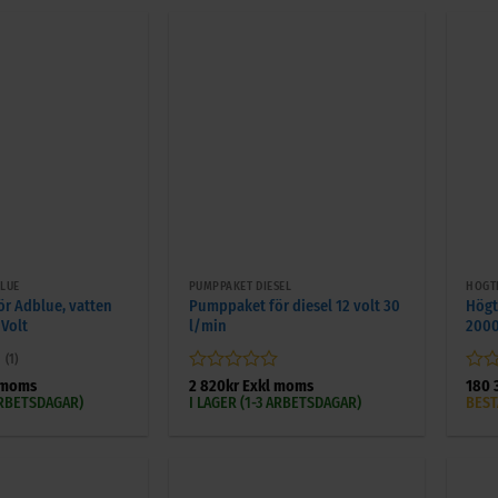
+
+
LUE
PUMPPAKET DIESEL
HÖGT
r Adblue, vatten
Pumppaket för diesel 12 volt 30
Högt
 Volt
l/min
2000
(1)
Betygsatt
Bety
 moms
2 820
kr
Exkl moms
180 
0
0
 ARBETSDAGAR)
I LAGER (1-3 ARBETSDAGAR)
BEST
av
av
5
5