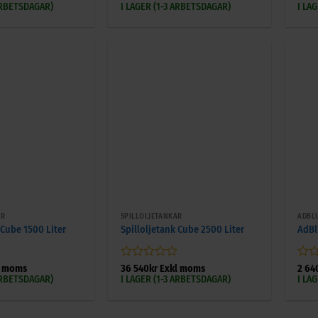
0
0
 ARBETSDAGAR)
I LAGER (1-3 ARBETSDAGAR)
I LA
av
av
5
5
+
+
AR
SPILLOLJETANKAR
ADBL
 Cube 1500 Liter
Spilloljetank Cube 2500 Liter
AdBl
Betygsatt
Bety
l moms
36 540
kr
Exkl moms
2 64
0
0
 ARBETSDAGAR)
I LAGER (1-3 ARBETSDAGAR)
I LA
av
av
5
5