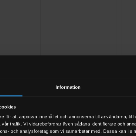
+
+
SPILLSKYDD FÖR IBC
TILLB
Utbyggnad till Spillskydd för IBC
Stålg
P 80 AC
2 x 1000 liter
1000
 moms
Information
 ARBETSDAGAR)
Betygsatt
Bety
10 200
kr
Exkl moms
1 89
0
0
I LAGER (1-3 ARBETSDAGAR)
I LA
av
av
5
5
cookies
e för att anpassa innehållet och annonserna till användarna, tillh
vår trafik. Vi vidarebefordrar även sådana identifierare och anna
nnons- och analysföretag som vi samarbetar med. Dessa kan i sin