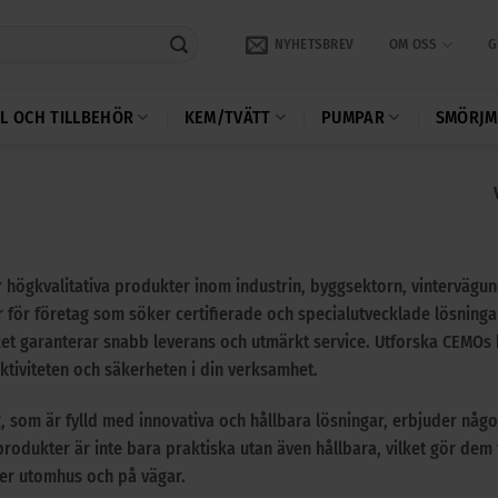
NYHETSBREV
OM OSS
G
L OCH TILLBEHÖR
KEM/TVÄTT
PUMPAR
SMÖRJM
högkvalitativa produkter inom industrin, byggsektorn, vintervägun
er för företag som söker certifierade och specialutvecklade lösning
ket garanterar snabb leverans och utmärkt service. Utforska CEMOs
ektiviteten och säkerheten i din verksamhet.
g
, som är fylld med innovativa och hållbara lösningar, erbjuder nå
rodukter är inte bara praktiska utan även hållbara, vilket gör dem till
er utomhus och på vägar.