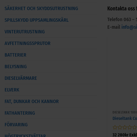
Kontakta oss f
SÄKERHET OCH SKYDDSUTRUSTNING
Telefon 063 – 
SPILLSKYDD UPPSAMLINGSKÄRL
E-mail
info@s
VINTERUTRUSTNING
AVFETTNINGSSPRUTOR
BATTERIER
BELYSNING
DIESELVÄRMARE
ELVERK
FAT, DUNKAR OCH KANNOR
+
FATHANTERING
DIESELTANK 100
Dieseltank Cu
FÖRVARING
Betygsatt
32 280
kr
Exk
HÖGTRYCKSTVÄTTAR