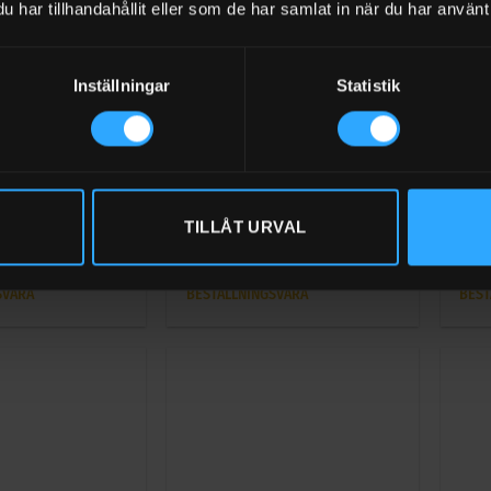
har tillhandahållit eller som de har samlat in när du har använt 
Inställningar
Statistik
+
+
TTAR
TILLBEHÖR TILL MOBILA HÖGTRYCKSTVÄTTAR
tt med vattentank
10 meter högtrycksslang DN8 40
Tryc
MPa
reng
TILLÅT URVAL
Betygsatt
Bety
l moms
1 552,50
kr
Exkl moms
678,
0
0
SVARA
BESTÄLLNINGSVARA
BEST
av
av
5
5