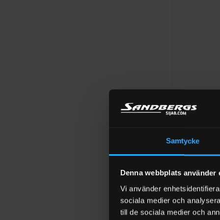
+
PUMPAR DIESEL
Dieselpump S
Betygsatt
4 295
kr
Exkl
Samtycke
0
I LAGER (1-3
av
5
Denna webbplats använder 
Vi använder enhetsidentifierar
sociala medier och analysera 
till de sociala medier och a