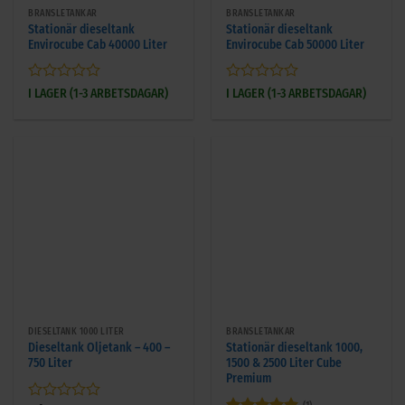
BRÄNSLETANKAR
BRÄNSLETANKAR
Stationär dieseltank
Stationär dieseltank
Envirocube Cab 40000 Liter
Envirocube Cab 50000 Liter
Betygsatt
Betygsatt
I LAGER (1-3 ARBETSDAGAR)
I LAGER (1-3 ARBETSDAGAR)
0
0
av
av
5
5
DIESELTANK 1000 LITER
BRÄNSLETANKAR
Dieseltank Oljetank – 400 –
Stationär dieseltank 1000,
750 Liter
1500 & 2500 Liter Cube
Premium