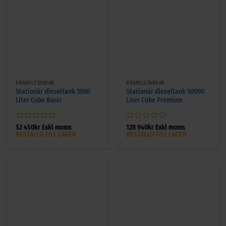
BRÄNSLETANKAR
BRÄNSLETANKAR
Stationär dieseltank 5000
Stationär dieseltank 10000
Liter Cube Basic
Liter Cube Premium
Betygsatt
Betygsatt
52 450
kr
Exkl moms
128 940
kr
Exkl moms
BESTÄLLD TILL LAGER
BESTÄLLD TILL LAGER
0
0
av
av
5
5