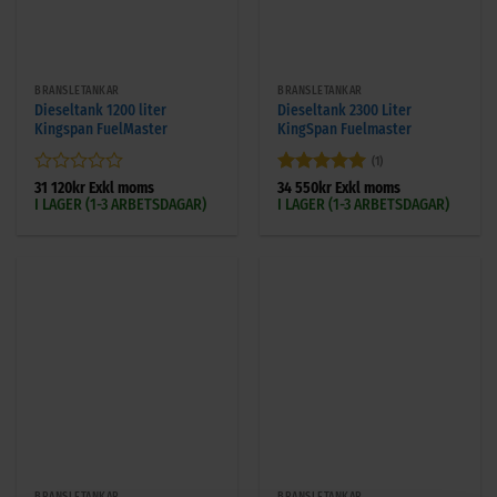
BRÄNSLETANKAR
BRÄNSLETANKAR
Dieseltank 1200 liter
Dieseltank 2300 Liter
Kingspan FuelMaster
KingSpan Fuelmaster
(1)
Betygsatt
Betygsatt
5
31 120
kr
Exkl moms
34 550
kr
Exkl moms
I LAGER (1-3 ARBETSDAGAR)
I LAGER (1-3 ARBETSDAGAR)
0
av 5
av
5
BRÄNSLETANKAR
BRÄNSLETANKAR