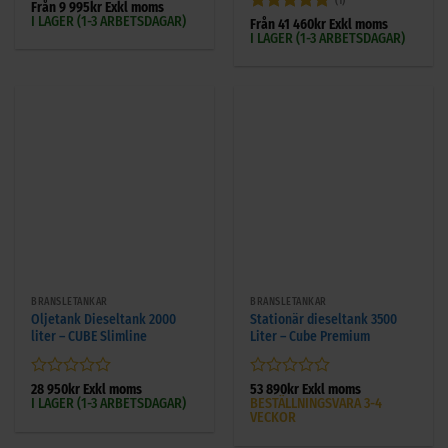
(1)
Betygsatt
Från
9 995
kr
Exkl moms
I LAGER (1-3 ARBETSDAGAR)
0
Betygsatt
5
Från
41 460
kr
Exkl moms
av
I LAGER (1-3 ARBETSDAGAR)
av 5
5
BRÄNSLETANKAR
BRÄNSLETANKAR
Oljetank Dieseltank 2000
Stationär dieseltank 3500
liter – CUBE Slimline
Liter – Cube Premium
Betygsatt
Betygsatt
28 950
kr
Exkl moms
53 890
kr
Exkl moms
I LAGER (1-3 ARBETSDAGAR)
BESTÄLLNINGSVARA 3-4
0
0
VECKOR
av
av
5
5