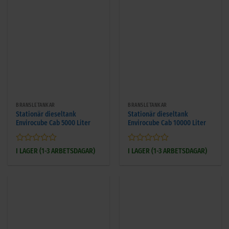
BRÄNSLETANKAR
BRÄNSLETANKAR
Stationär dieseltank
Stationär dieseltank
Envirocube Cab 5000 Liter
Envirocube Cab 10000 Liter
Betygsatt
Betygsatt
I LAGER (1-3 ARBETSDAGAR)
I LAGER (1-3 ARBETSDAGAR)
0
0
av
av
5
5