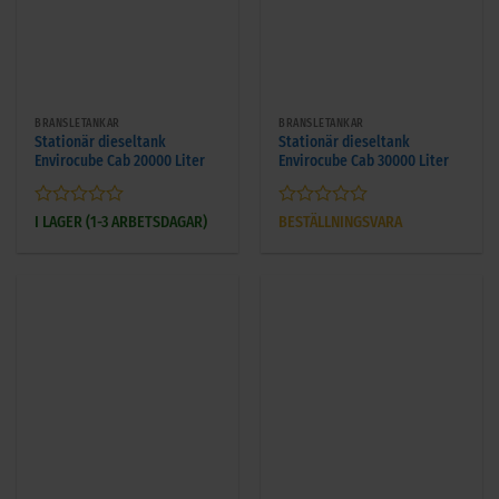
BRÄNSLETANKAR
BRÄNSLETANKAR
Stationär dieseltank
Stationär dieseltank
Envirocube Cab 20000 Liter
Envirocube Cab 30000 Liter
Betygsatt
Betygsatt
I LAGER (1-3 ARBETSDAGAR)
BESTÄLLNINGSVARA
0
0
av
av
5
5