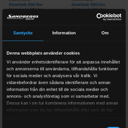
Dieseltank 2500 liter
Dieseltank 3500 liter
Kingspan FuelMaster
Kingspan FuelMaster
(1)
Betygsatt
5
Betygsatt
37 240
kr
Exkl moms
50 250
kr
Exkl moms
I LAGER (1-3 ARBETSDAGAR)
I LAGER (1-3 ARBETSDAGAR)
av 5
0
Samtycke
Information
Om
av
5
Denna webbplats använder cookies
Vi använder enhetsidentifierare för att anpassa innehållet
och annonserna till användarna, tillhandahålla funktioner
för sociala medier och analysera vår trafik. Vi
vidarebefordrar även sådana identifierare och annan
information från din enhet till de sociala medier och
annons- och analysföretag som vi samarbetar med.
Dessa kan i sin tur kombinera informationen med annan
BRÄNSLETANKAR
BRÄNSLETANKAR
Dieseltank 4000 liter
Dieseltank 5000 liter
information som du har tillhandahållit eller som de har
Kingspan FuelMaster Slim
Kingspan FuelMaster
samlat in när du har använt deras tjänster.
Samtyckesval