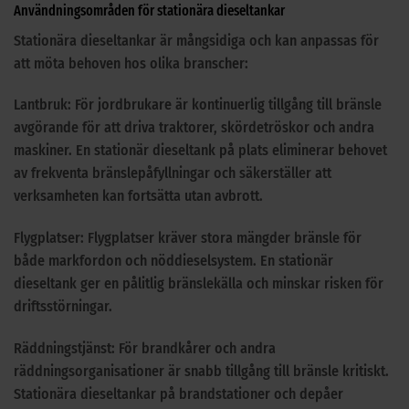
Användningsområden för stationära dieseltankar
Stationära dieseltankar är mångsidiga och kan anpassas för
att möta behoven hos olika branscher:
Lantbruk: För jordbrukare är kontinuerlig tillgång till bränsle
avgörande för att driva traktorer, skördetröskor och andra
maskiner. En stationär dieseltank på plats eliminerar behovet
av frekventa bränslepåfyllningar och säkerställer att
verksamheten kan fortsätta utan avbrott.
Flygplatser: Flygplatser kräver stora mängder bränsle för
både markfordon och nöddieselsystem. En stationär
dieseltank ger en pålitlig bränslekälla och minskar risken för
driftsstörningar.
Räddningstjänst: För brandkårer och andra
räddningsorganisationer är snabb tillgång till bränsle kritiskt.
Stationära dieseltankar på brandstationer och depåer