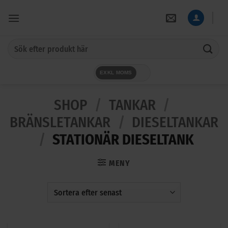
Skip
to
content
Sök
efter:
EXKL MOMS
SHOP
/
TANKAR
/
BRÄNSLETANKAR
/
DIESELTANKAR
/
STATIONÄR DIESELTANK
MENY