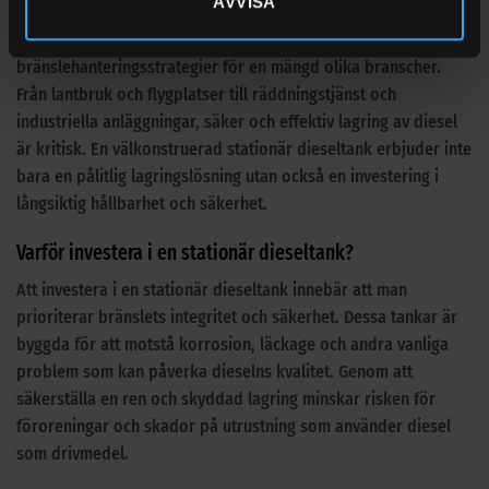
AVVISA
Stationära dieseltankar spelar en avgörande roll i
bränslehanteringsstrategier för en mängd olika branscher.
Från lantbruk och flygplatser till räddningstjänst och
industriella anläggningar, säker och effektiv lagring av diesel
är kritisk. En välkonstruerad stationär dieseltank erbjuder inte
bara en pålitlig lagringslösning utan också en investering i
långsiktig hållbarhet och säkerhet.
Varför investera i en stationär dieseltank?
Att investera i en stationär dieseltank innebär att man
prioriterar bränslets integritet och säkerhet. Dessa tankar är
byggda för att motstå korrosion, läckage och andra vanliga
problem som kan påverka dieselns kvalitet. Genom att
säkerställa en ren och skyddad lagring minskar risken för
föroreningar och skador på utrustning som använder diesel
som drivmedel.