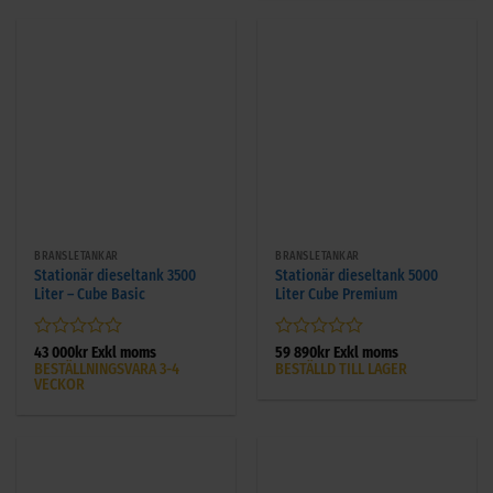
BRÄNSLETANKAR
BRÄNSLETANKAR
Stationär dieseltank 3500
Stationär dieseltank 5000
Liter – Cube Basic
Liter Cube Premium
Betygsatt
Betygsatt
43 000
kr
Exkl moms
59 890
kr
Exkl moms
BESTÄLLNINGSVARA 3-4
BESTÄLLD TILL LAGER
0
0
VECKOR
av
av
5
5