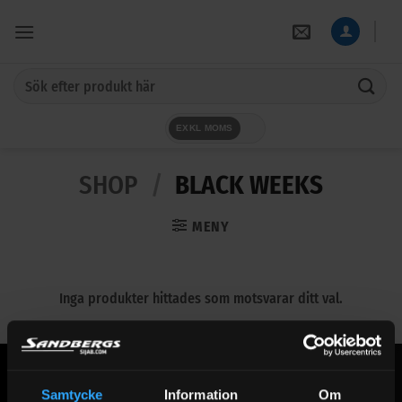
Skip
to
content
Sök
efter:
EXKL MOMS
SHOP
/
BLACK WEEKS
MENY
Inga produkter hittades som motsvarar ditt val.
Samtycke
Information
Om