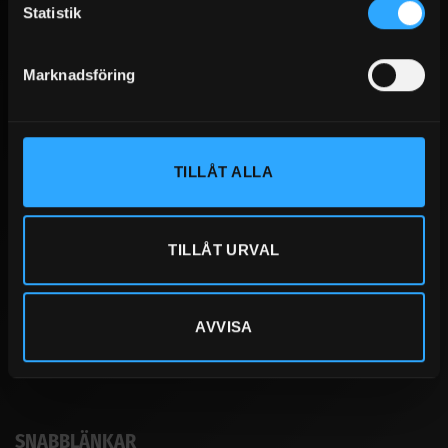
Statistik
Vi erbjuder även uthyrning och leasing. Kontakta oss för mer
information.
Marknadsföring
KONTAKT
TILLÅT ALLA
Sandbergs i Jämtland AB
Storlienvägen 46
83152 Östersund
TILLÅT URVAL
063-511110
info@sijab.com
AVVISA
SNABBLÄNKAR