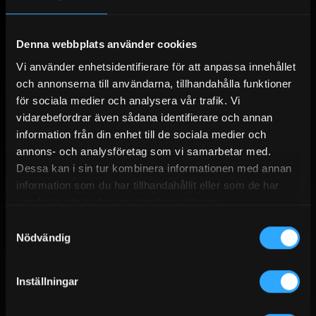
Denna webbplats använder cookies
SANDBERGS I JÄMTLAND AB
Vi använder enhetsidentifierare för att anpassa innehållet
och annonserna till användarna, tillhandahålla funktioner
Vårt breda sortiment för dig som prioriterar produkter med bra kvalité.
för sociala medier och analysera vår trafik. Vi
Med över 30 års erfarenhet i branschen med försäljning av diesel,
vidarebefordrar även sådana identifierare och annan
bensin, eldningsolja, adblue, smörjmedel, bränsletankar, gas, gasol,
information från din enhet till de sociala medier och
kem och massor med tillbehör.
annons- och analysföretag som vi samarbetar med.
Dessa kan i sin tur kombinera informationen med annan
information som du har tillhandahållit eller som de har
ENKLA & SÄKRA BETALNINGAR
samlat in när du har använt deras tjänster.
Samtyckesval
Handla enkelt, tryggt och säkert. Som företag och privatperson går det
Nödvändig
att betala med Swish, kort, banköverföring, delbetalning, leasing och
faktura när du ska betala i kassan. Det är möjligt att ange annan
leveransadress vid behov.
Inställningar
Kassan har stöd PEPPOL fakturaformat.