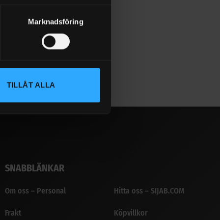
Marknadsföring
TILLÅT ALLA
SNABBLÄNKAR
Om oss – Personal
Hitta oss – SIJAB.COM
Frakt
Köpvillkor