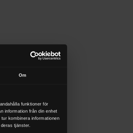
Om
andahålla funktioner för
n information från din enhet
 tur kombinera informationen
deras tjänster.