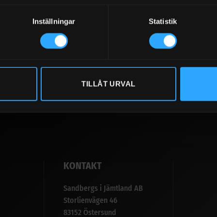
KONTAKTA OSS
Inställningar
Statistik
063-511110
HITTA HIT
TILLÅT URVAL
KONTAKT
Sandbergs i Jämtland AB
Storlienvägen 46
83152 Östersund