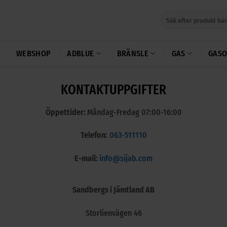
Skip
Sök
to
efter:
content
WEBSHOP
ADBLUE
BRÄNSLE
GAS
GASO
KONTAKTUPPGIFTER
Öppettider:
Måndag-Fredag 07:00-16:00
Telefon:
063-511110
E-mail:
info@sijab.com
Sandbergs i Jämtland AB
Storlienvägen 46