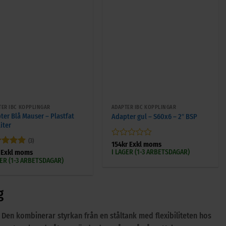
+
TER IBC KOPPLINGAR
ADAPTER IBC KOPPLINGAR
ter Blå Mauser – Plastfat
Adapter gul – S60x6 – 2″ BSP
iter
(3)
Betygsatt
154
kr
Exkl moms
0
I LAGER (1-3 ARBETSDAGAR)
ygsatt
5
Exkl moms
av
5
GER (1-3 ARBETSDAGAR)
5
g
 Den kombinerar styrkan från en ståltank med flexibiliteten hos