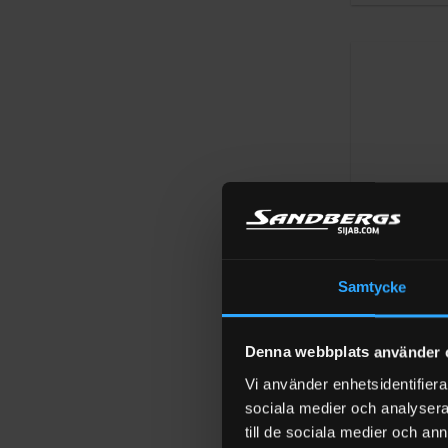
5
+
Samtycke
ADAPTER IBC K
IBC Adapter 
inner – 1″ sl
Denna webbplats använder 
Betygsatt
5
199
kr
Exkl m
Vi använder enhetsidentifierar
av 5
I LAGER (1-3
sociala medier och analysera 
till de sociala medier och a