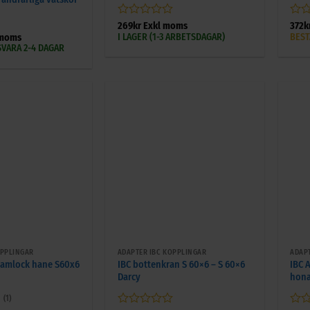
Betygsatt
Bety
269
kr
Exkl moms
372
k
0
0
I LAGER (1-3 ARBETSDAGAR)
BEST
 moms
av
av
VARA 2-4 DAGAR
5
5
+
+
OPPLINGAR
ADAPTER IBC KOPPLINGAR
ADAP
kamlock hane S60x6
IBC bottenkran S 60×6 – S 60×6
IBC 
Darcy
hona
(1)