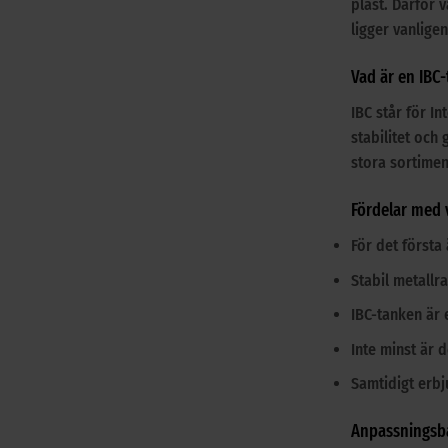
plast. Därför 
ligger vanlige
Vad är en IBC
IBC står för I
stabilitet och
stora sortimen
Fördelar med 
För det första
Stabil metallr
IBC-tanken är e
Inte minst är 
Samtidigt erbj
Anpassningsba