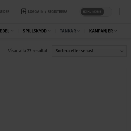
LOGGA IN / REGISTRERA
UIDER
EXKL MOMS
EDEL
SPILLSKYDD
TANKAR
KAMPANJER
Sortera
Visar alla 27 resultat
efter
senaste
+