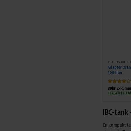
+
ADAPTER IBC K
Adapter Orang
200 liter
Betygsatt
89
kr
Exkl mo
4
av 5
I LAGER (1-3
IBC-tank 
En kompakt tan