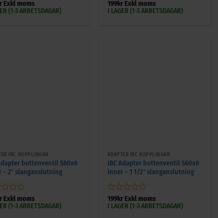
gsatt
Betygsatt
r
Exkl moms
199
kr
Exkl moms
0
GER (1-3 ARBETSDAGAR)
I LAGER (1-3 ARBETSDAGAR)
av
5
+
TER IBC KOPPLINGAR
ADAPTER IBC KOPPLINGAR
Adapter bottenventil S60x6
IBC Adapter bottenventil S60x6
r – 2″ slanganslutning
inner – 1 1/2″ slanganslutning
gsatt
Betygsatt
r
Exkl moms
199
kr
Exkl moms
0
GER (1-3 ARBETSDAGAR)
I LAGER (1-3 ARBETSDAGAR)
av