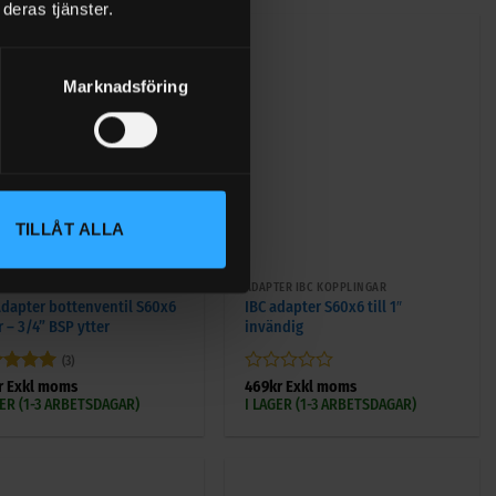
deras tjänster.
Marknadsföring
TILLÅT ALLA
+
TER IBC KOPPLINGAR
ADAPTER IBC KOPPLINGAR
Adapter bottenventil S60x6
IBC adapter S60x6 till 1″
r – 3/4” BSP ytter
invändig
(3)
ygsatt
5
Betygsatt
r
Exkl moms
469
kr
Exkl moms
5
0
GER (1-3 ARBETSDAGAR)
I LAGER (1-3 ARBETSDAGAR)
av
5