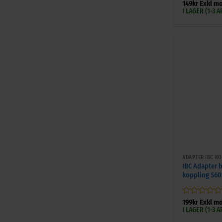
Betygsatt
5
149
kr
Exkl m
av 5
I LAGER (1-3
+
ADAPTER IBC K
IBC Adapter 
koppling S60
Betygsatt
199
kr
Exkl m
0
I LAGER (1-3
av