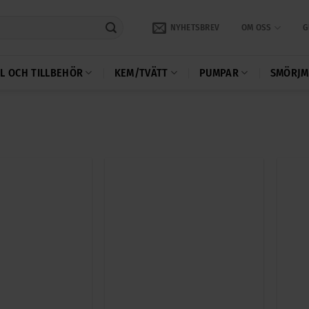
NYHETSBREV
OM OSS
G
L OCH TILLBEHÖR
KEM/TVÄTT
PUMPAR
SMÖRJM
+
+