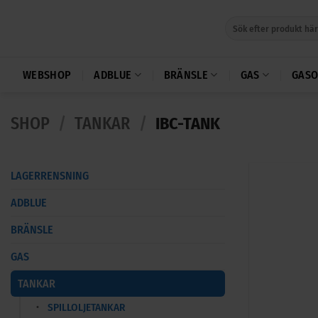
Skip
Sök
to
efter:
content
WEBSHOP
ADBLUE
BRÄNSLE
GAS
GASO
SHOP
/
TANKAR
/
IBC-TANK
LAGERRENSNING
ADBLUE
BRÄNSLE
GAS
TANKAR
SPILLOLJETANKAR