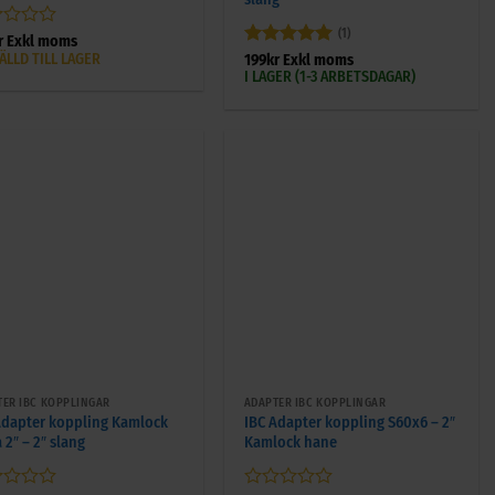
(1)
gsatt
r
Exkl moms
ÄLLD TILL LAGER
Betygsatt
5
199
kr
Exkl moms
av 5
I LAGER (1-3 ARBETSDAGAR)
+
TER IBC KOPPLINGAR
ADAPTER IBC KOPPLINGAR
Adapter koppling Kamlock
IBC Adapter koppling S60x6 – 2″
 2″ – 2″ slang
Kamlock hane