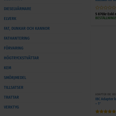
DIESELVÄRMARE
Betygsatt
5 870
kr
Exkl
0
BESTÄLLNINGS
ELVERK
av
5
FAT, DUNKAR OCH KANNOR
FATHANTERING
FÖRVARING
HÖGTRYCKSTVÄTTAR
KEM
SMÖRJMEDEL
+
TILLSATSER
ADAPTER IBC K
TRATTAR
IBC Adapter 
– 1″
VERKTYG