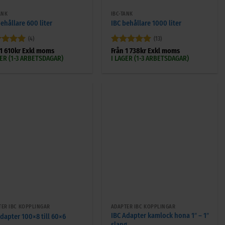
ANK
IBC-TANK
ehållare 600 liter
IBC behållare 1000 liter
(4)
(13)
ygsatt
5
Betygsatt
5
1 610
kr
Exkl moms
Från
1 738
kr
Exkl moms
5
av 5
GER (1-3 ARBETSDAGAR)
I LAGER (1-3 ARBETSDAGAR)
+
TER IBC KOPPLINGAR
ADAPTER IBC KOPPLINGAR
IBC Adapter kamlock hona 1″ – 1″
adapter 100×8 till 60×6
slang