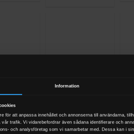
5
av
5
+
+
Information
OPPLINGAR
ADAPTER IBC KOPPLINGAR
ADAP
bottenventil S60x6
IBC Adapter bottenventil S60x6
IBC 
anganslutning
inner – 3/4″ (19mm)
inne
slanganslutning
cookies
(3)
Bety
oms
149
k
e för att anpassa innehållet och annonserna till användarna, tillh
0
 ARBETSDAGAR)
I LA
Betygsatt
199
kr
Exkl moms
vår trafik. Vi vidarebefordrar även sådana identifierare och anna
av
0
I LAGER (1-3 ARBETSDAGAR)
5
av
nnons- och analysföretag som vi samarbetar med. Dessa kan i sin
5