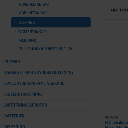
BRÄNSLETANKAR
ADAPTER 
ADBLUETANKAR
IBC-TANK
VATTENTANKAR
OLJETANK
TILLBEHÖR OCH RESERVDELAR
PUMPAR
SÄKERHET OCH SKYDDSUTRUSTNING
SPILLSKYDD UPPSAMLINGSKÄRL
VINTERUTRUSTNING
AVFETTNINGSSPRUTOR
+
BATTERIER
IBC-TANK
IBC behållare
BELYSNING
klassad för b