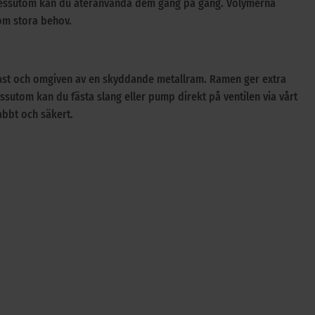
. Dessutom kan du återanvända dem gång på gång. Volymerna
som stora behov.
 plast och omgiven av en skyddande metallram. Ramen ger extra
Dessutom kan du fästa slang eller pump direkt på ventilen via vårt
abbt och säkert.