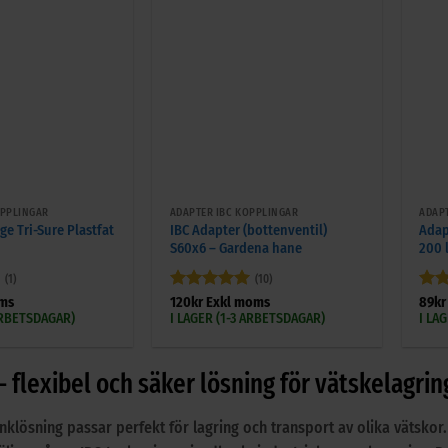
+
+
OPPLINGAR
ADAPTER IBC KOPPLINGAR
ADAP
e Tri-Sure Plastfat
IBC Adapter (bottenventil)
Adap
S60x6 – Gardena hane
200 l
(1)
(10)
Betygsatt
5
Bet
ms
120
kr
Exkl moms
89
kr
av 5
av 
 ARBETSDAGAR)
I LAGER (1-3 ARBETSDAGAR)
I LA
– flexibel och säker lösning för vätskelagrin
klösning passar perfekt för lagring och transport av olika vätskor.