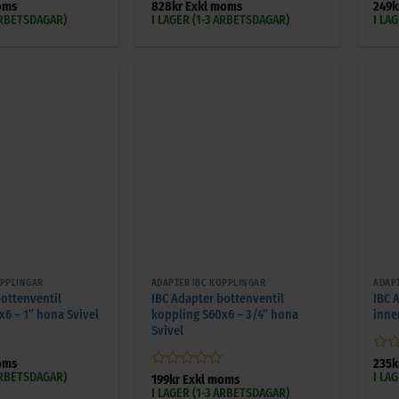
Betygsatt
Bety
oms
828
kr
Exkl moms
249
k
0
0
 ARBETSDAGAR)
I LAGER (1-3 ARBETSDAGAR)
I LA
av
av
5
5
+
+
OPPLINGAR
ADAPTER IBC KOPPLINGAR
ADAP
bottenventil
IBC Adapter bottenventil
IBC 
x6 – 1” hona Svivel
koppling S60x6 – 3/4” hona
inne
Svivel
Bety
oms
235
k
0
 ARBETSDAGAR)
I LA
Betygsatt
199
kr
Exkl moms
av
0
I LAGER (1-3 ARBETSDAGAR)