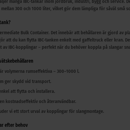
väljer många IBC-tankar inom jordbruk, industri, bygg och service
n mellan 300 och 1000 liter, vilket gör dem lämpliga för såväl små 
-tank?
ntermediate Bulk Container. Det innebär att behållaren är gjord av
 gör att du kan flytta IBC-tanken enkelt med gaffeltruck eller kran. 
t av IBC-kopplingar – perfekt när du behöver koppla på slangar sn
vätskebehållaren
 är volymerna rumseffektiva – 300–1000 l.
am ger skydd vid transport.
nkel att flytta och installera.
den kostnadseffektiv och återanvändbar.
uder vi ett stort urval av kopplingar för slangmontage.
r efter behov