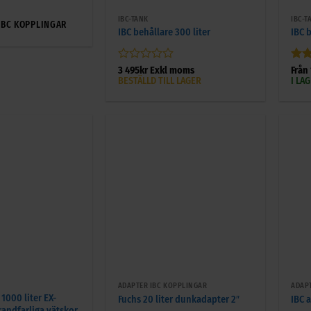
IBC-TANK
IBC-T
IBC KOPPLINGAR
IBC behållare 300 liter
IBC b
Betygsatt
Bet
3 495
kr
Exkl moms
Från
0
av 
BESTÄLLD TILL LAGER
I LA
av
5
+
+
ADAPTER IBC KOPPLINGAR
ADAP
 1000 liter EX-
Fuchs 20 liter dunkadapter 2″
IBC 
randfarliga vätskor