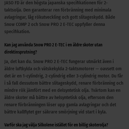
JASO FD är den högsta japanska specifikationen för 2-
taktsolja. Den garanterar ren förbränning med minimala
avlagringar, låg rökutveckling och gott slitageskydd. Både
Snow COMP 2 och Snow PRO 2 E-TEC uppfyller denna
specifikation.
Kan jag använda Snow PRO 2 E-TEC i en äldre skoter utan
direktinsprutning?
Ja, det kan du. Snow PRO 2 E-TEC fungerar utmärkt även i
äldre luftkylda och vätskekylda 2-taktsmotorer — oavsett om
det är en 1-cylindrig, 2-cylindrig eller 3-cylindrig motor. Du får
i så fall dessutom bättre slitageskydd, renare förbränning och
mindre rök jämfört med en delsyntetisk olja. Tvärtom kan en
äldre skoter må bättre av helsyntetisk olja, eftersom den
renare förbränningen löser upp gamla avlagringar och det
bättre kallflytet ger säkrare smörjning vid start i kyla.
Varför ska jag välja Silkolene istället för en billig skoterolja?