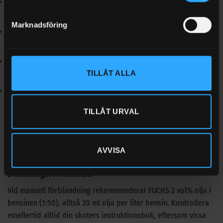
Luftkyld 2-taktsmotor
– Snow COMP 2 ger pålitligt skydd till
ett bra pris. Snow PRO 2 E-TEC ger ännu bättre prestanda.
Marknadsföring
Direktinsprutad motor (E-TEC, SDI)
– välj Snow PRO 2 E-TEC.
FUCHS har specifikt formulerat den för den typen av motorer.
Vätskekylda högprestandamotorer
– välj Snow PRO 2 E-TEC
TILLÅT ALLA
för bästa slitageskydd och renhet.
Äldre 3-cylindriga modeller
– båda oljorna fungerar. Vi
rekommenderar Snow PRO 2 E-TEC för renast förbränning.
TILLÅT URVAL
Om du är osäker kan du alltid välja Snow PRO 2 E-TEC,
eftersom den fungerar i samtliga 2-taktsskotrar och dessutom
AVVISA
ger det bästa skyddet.
Blandningsförhållande
Vid manuell förblandning rekommenderar FUCHS 2 vol% olja i
bensinen (1:50), alltså 20 ml olja per liter bensin. Kontrollera
emellertid alltid din skoters instruktionsbok, eftersom vissa