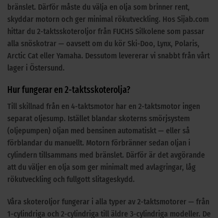
bränslet. Därför måste du välja en olja som brinner rent,
skyddar motorn och ger minimal rökutveckling. Hos Sijab.com
hittar du 2-taktsskoteroljor från FUCHS Silkolene som passar
alla snöskotrar — oavsett om du kör Ski-Doo, Lynx, Polaris,
Arctic Cat eller Yamaha. Dessutom levererar vi snabbt från vårt
lager i Östersund.
Hur fungerar en 2-taktsskoterolja?
Till skillnad från en 4-taktsmotor har en 2-taktsmotor ingen
separat oljesump. Istället blandar skoterns smörjsystem
(oljepumpen) oljan med bensinen automatiskt — eller så
förblandar du manuellt. Motorn förbränner sedan oljan i
cylindern tillsammans med bränslet. Därför är det avgörande
att du väljer en olja som ger minimalt med avlagringar, låg
rökutveckling och fullgott slitageskydd.
Våra skoteroljor fungerar i alla typer av 2-taktsmotorer — från
1-cylindriga och 2-cylindriga till äldre 3-cylindriga modeller. De