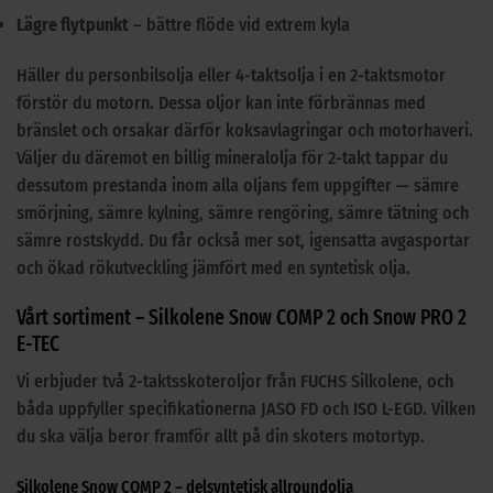
Lägre flytpunkt
– bättre flöde vid extrem kyla
Häller du personbilsolja eller 4-taktsolja i en 2-taktsmotor
förstör du motorn. Dessa oljor kan inte förbrännas med
bränslet och orsakar därför koksavlagringar och motorhaveri.
Väljer du däremot en billig mineralolja för 2-takt tappar du
dessutom prestanda inom alla oljans fem uppgifter — sämre
smörjning, sämre kylning, sämre rengöring, sämre tätning och
sämre rostskydd. Du får också mer sot, igensatta avgasportar
och ökad rökutveckling jämfört med en syntetisk olja.
Vårt sortiment – Silkolene Snow COMP 2 och Snow PRO 2
E-TEC
Vi erbjuder två 2-taktsskoteroljor från FUCHS Silkolene, och
båda uppfyller specifikationerna JASO FD och ISO L-EGD. Vilken
du ska välja beror framför allt på din skoters motortyp.
Silkolene Snow COMP 2 – delsyntetisk allroundolja