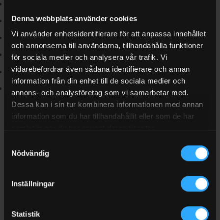
Helsyntetisk formulering med ultra-låg rökutveckling
Denna webbplats använder cookies
Flytpunkt: −57 °C (ASTM D7346)
Vi använder enhetsidentifierare för att anpassa innehållet
Specifikationer: JASO FD, ISO L-EGD
och annonserna till användarna, tillhandahålla funktioner
Speciellt utvecklad för Rotax E-TEC direktinsprutning
för sociala medier och analysera vår trafik. Vi
vidarebefordrar även sådana identifierare och annan
Fungerar i separatsmörjning och som förblandning
information från din enhet till de sociala medier och
Finns i 1L, 5L och 20L
annons- och analysföretag som vi samarbetar med.
Dessa kan i sin tur kombinera informationen med annan
SMP Svensk Maskinprovning testade Snow PRO 2 under
information som du har tillhandahållit eller som de har
maximal belastning i 4 timmar. Resultaten visar 4 % mer effekt,
samlat in när du har använt deras tjänster.
5 % mer vridmoment och 44 % mindre beläggning på kolv och
Samtyckesval
kolvbult jämfört med en ledande konkurrent. Läs mer i
Nödvändig
produktbladet med testresultat (PDF)
.
Vilken olja ska jag välja?
Inställningar
Valet beror i första hand på din skoters motortyp:
Statistik