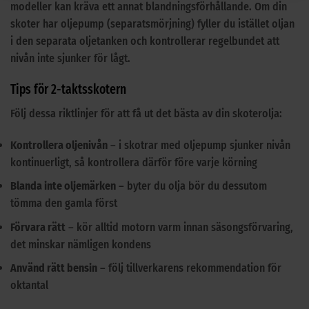
modeller kan kräva ett annat blandningsförhållande. Om din
skoter har oljepump (separatsmörjning) fyller du istället oljan
i den separata oljetanken och kontrollerar regelbundet att
nivån inte sjunker för lågt.
Tips för 2-taktsskotern
Följ dessa riktlinjer för att få ut det bästa av din skoterolja:
Kontrollera oljenivån
– i skotrar med oljepump sjunker nivån
kontinuerligt, så kontrollera därför före varje körning
Blanda inte oljemärken
– byter du olja bör du dessutom
tömma den gamla först
Förvara rätt
– kör alltid motorn varm innan säsongsförvaring,
det minskar nämligen kondens
Använd rätt bensin
– följ tillverkarens rekommendation för
oktantal