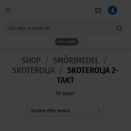
Skip
to
content
Sök
efter:
EXKL MOMS
SHOP
/
SMÖRJMEDEL
/
SKOTEROLJA
/
SKOTEROLJA 2-
TAKT
MENY