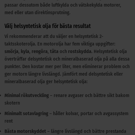
passar dessutom både luftkylda och vätskekylda motorer,
med eller utan direktinsprutning.
Välj helsyntetisk olja för bästa resultat
Vi rekommenderar att du väljer en helsyntetisk 2-
taktsskoterolja. En motorolja har fem viktiga uppgifter:
smörja
,
kyla
,
rengöra
,
täta
och
rostskydda
. Helsyntetisk olja
överträffar delsyntetisk och mineralbaserad olja på alla dessa
punkter. Den kostar mer per liter, men eliminerar problem och
ger motorn längre livslängd. Jämfört med delsyntetisk eller
mineralbaserad olja ger helsyntetisk olja:
Minimal rökutveckling
– renare avgaser och bättre sikt bakom
skotern
Minimalt sotavlagring
– håller kolvar, portar och avgassystem
rent
Bästa motorskyddet
– längre livslängd och bättre prestanda