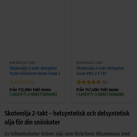
MOTOROLJA 2-TAKT
MOTOROLJA 2-TAKT
Skoterolja 2-takt delsyntet
Skoterolja 2-takt helsyntet
Fuchs Silkolene Snow Comp 2
Snow PRO 2 E-TEC
(12)
Betygsatt
Betygsatt
5
Från
112,36
kr
Exkl moms
Från
147,40
kr
Exkl moms
I LAGER (1-3 ARBETSDAGAR)
I LAGER (1-3 ARBETSDAGAR)
0
av 5
av
5
Skoterolja 2-takt – helsyntetisk och delsyntetisk
olja för din snöskoter
En tvåtaktsskoter kräver olja som förbränns tillsammans med