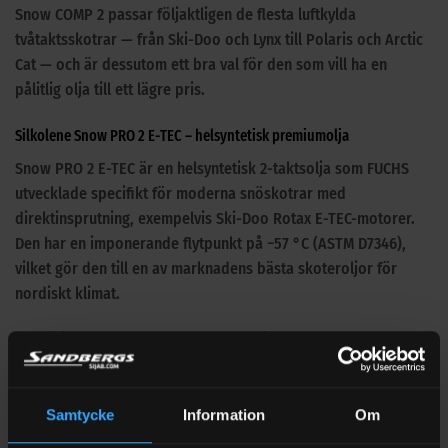
Snow COMP 2 passar följaktligen de flesta luftkylda
tvåtaktsskotrar — från Ski-Doo och Lynx till Polaris och Arctic
Cat — och är dessutom ett bra val för den som vill ha en
pålitlig olja till ett lägre pris.
Silkolene Snow PRO 2 E-TEC – helsyntetisk premiumolja
Snow PRO 2 E-TEC är en helsyntetisk 2-taktsolja som FUCHS
utvecklade specifikt för moderna snöskotrar med
direktinsprutning, exempelvis Ski-Doo Rotax E-TEC-motorer.
Den har en imponerande flytpunkt på −57 °C (ASTM D7346),
vilket gör den till en av marknadens bästa skoteroljor för
nordiskt klimat.
Samtidigt fungerar den utmärkt även i äldre luftkylda och
vätskekylda 2-taktsmotorer — oavsett cylinderantal.
Egenskaper:
Samtycke
Information
Om