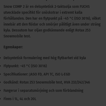
Snow COMP 2 är en delsyntetisk 2-taktsolja som FUCHS
utvecklade specifikt för snöskotrar i extremt kalla
förhållanden. Den har en flytpunkt på −45 °C (ISO 3016), vilket
innebär att den flödar och smörjer pålitligt även under sträng
kyla. Dessutom har oljan godkännande enligt Rotax 253
Snowmobile test.
Egenskaper:
Delsyntetisk formulering med hög flytbarhet vid kyla
Flytpunkt: −45 °C (ISO 3016)
Specifikationer: JASO FD, API TC, ISO L-EGD
Godkänd: Rotax 253 Snowmobile test, HVA 232/242/346
Fungerar i separatsmörjning och som förblandning
Finns i 1L, 4L och 20L