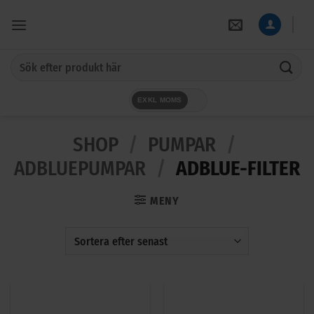
Skip
to
content
Sök
efter:
EXKL MOMS
SHOP
/
PUMPAR
/
ADBLUEPUMPAR
/
ADBLUE-FILTER
MENY