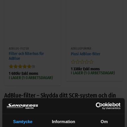
ADBLUE-FILTER
ADBLUEPUMPAR
Filter och filterhus för
Piusi AdBlue-filter
AdBlue
(1)
Betygsatt
1 338
kr
Exkl moms
I LAGER (1-3 ARBETSDAGAR)
0
Betygsatt
5
1 680
kr
Exkl moms
I LAGER (1-3 ARBETSDAGAR)
av
av 5
5
AdBlue-filter – Skydda ditt SCR-system och din
pump
Ett AdBlue-filter är avgörande för att din pump ska fungera
effektivt och leverera ren AdBlue till ditt fordon. Filtret
Samtycke
Information
Om