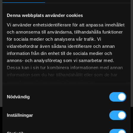
installeras enkelt på pumpar som överför AdBlue från fat eller
IBC-behållare. Genom att använda detta filter tar du bort
Denna webbplats använder cookies
partiklar och föroreningar som annars kan skada fordonets
SCR-system. Det säkerställer optimal prestanda och minskar
Vi använder enhetsidentifierare för att anpassa innehållet
risken för kostsamma reparationer.
och annonserna till användarna, tillhandahålla funktioner
för sociala medier och analysera vår trafik. Vi
Våra filter passar de flesta pumpar och håller AdBlue-
vidarebefordrar även sådana identifierare och annan
påfyllningar rena. Detta är särskilt viktigt i både kommersiella
information från din enhet till de sociala medier och
och industriella miljöer. Ren AdBlue förlänger fordonens
annons- och analysföretag som vi samarbetar med.
livslängd och hjälper dig att uppfylla miljökrav.
Dessa kan i sin tur kombinera informationen med annan
information som du har tillhandahållit eller som de har
Utforska vårt sortiment och hitta rätt lösning för dina behov.
samlat in när du har använt deras tjänster.
Skydda dina fordon med högkvalitativa filter.
Samtyckesval
Nödvändig
Inställningar