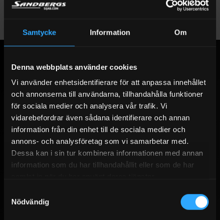
Samtycke
Information
Om
Denna webbplats använder cookies
Vi använder enhetsidentifierare för att anpassa innehållet
och annonserna till användarna, tillhandahålla funktioner
för sociala medier och analysera vår trafik. Vi
SANDBERGS I JÄMTLAND AB
vidarebefordrar även sådana identifierare och annan
information från din enhet till de sociala medier och
Vårt breda sortiment för dig som prioriterar produkter med bra kvalité.
annons- och analysföretag som vi samarbetar med.
Med över 30 års erfarenhet i branschen med försäljning av diesel,
Dessa kan i sin tur kombinera informationen med annan
bensin, eldningsolja, adblue, smörjmedel, bränsletankar, gas, gasol,
information som du har tillhandahållit eller som de har
kem och massor med tillbehör.
samlat in när du har använt deras tjänster.
Samtyckesval
Nödvändig
ENKLA & SÄKRA BETALNINGAR