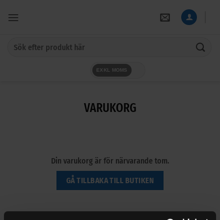
Skip
to
content
Sök
efter:
EXKL MOMS
VARUKORG
Din varukorg är för närvarande tom.
GÅ TILLBAKA TILL BUTIKEN