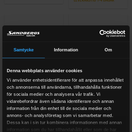
LEVERANSTID 1-4 DAGAR
av
0
5
av
5
Samtycke
Information
Om
Denna webbplats använder cookies
VATTENSLANG
VATTENSLANG
Vi använder enhetsidentifierare för att anpassa innehållet
Sugsil 2″ Sugslang 50mm
Skarvrör 2″ 50mm slang
och annonserna till användarna, tillhandahålla funktioner
Honda
för sociala medier och analysera vår trafik. Vi
Betygsatt
162
kr
Exkl moms
vidarebefordrar även sådana identifierare och annan
LEVERANSTID 1-4 DAGAR
0
Betygsatt
897
kr
Exkl moms
LEVERANSTID 1-4 DAGAR
av
0
information från din enhet till de sociala medier och
5
av
annons- och analysföretag som vi samarbetar med.
5
Dessa kan i sin tur kombinera informationen med annan
information som du har tillhandahållit eller som de har