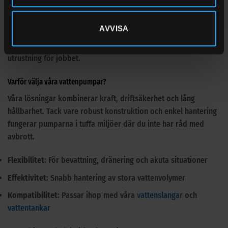
verksamheter. Hos Sijab hittar du ett brett sortiment av
vattenpumpar anpassade för allt från tillfällig avvattning till
AVVISA
kontinuerlig vattenförsörjning. Oavsett om du hanterar
regnvatten, tömmer en källare eller fyller en tank, har vi rätt
utrustning för jobbet.
Varför välja våra vattenpumpar?
Våra lösningar kombinerar kraft, driftsäkerhet och lång
hållbarhet. Tack vare robust konstruktion och enkel hantering
fungerar pumparna i tuffa miljöer där du inte har råd med
avbrott.
Flexibilitet:
För bevattning, dränering och akuta situationer
Effektivitet:
Snabb hantering av stora vattenvolymer
Kompatibilitet:
Passar ihop med våra
vattenslangar
och
vattentankar