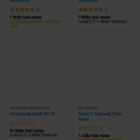
taktsmotor
taktsmotor
(2)
(1)
Betygsatt
5
Betygsatt
5
7 192
kr
Exkl moms
7 992
kr
Exkl moms
LEVERANS TIDIGAST BÖRJAN
I LAGER (1-3 ARBETSDAGAR)
av 5
av 5
2026
VATTENPUMP MOTORDRIVEN
VATTENSLANG
Sugsil 3″ Sugslang 76mm
Vattenpump Honda WT 20
Honda
Betygsatt
14 392
kr
Exkl moms
I LAGER (1-3 ARBETSDAGAR)
0
Betygsatt
1 418
kr
Exkl moms