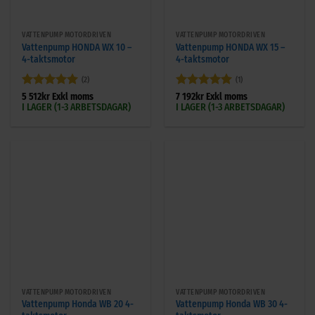
VATTENPUMP MOTORDRIVEN
VATTENPUMP MOTORDRIVEN
Vattenpump HONDA WX 10 –
Vattenpump HONDA WX 15 –
4-taktsmotor
4-taktsmotor
(2)
(1)
Betygsatt
5
Betygsatt
5
5 512
kr
Exkl moms
7 192
kr
Exkl moms
I LAGER (1-3 ARBETSDAGAR)
I LAGER (1-3 ARBETSDAGAR)
av 5
av 5
VATTENPUMP MOTORDRIVEN
VATTENPUMP MOTORDRIVEN
Vattenpump Honda WB 20 4-
Vattenpump Honda WB 30 4-