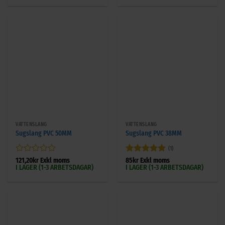
av
5
VATTENSLANG
VATTENSLANG
Sugslang PVC 50MM
Sugslang PVC 38MM
(1)
Betygsatt
Betygsatt
5
121,20
kr
Exkl moms
85
kr
Exkl moms
I LAGER (1-3 ARBETSDAGAR)
I LAGER (1-3 ARBETSDAGAR)
0
av 5
av
5