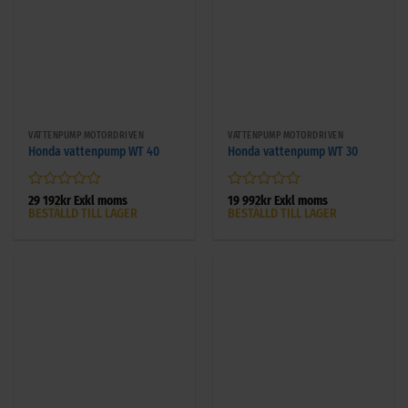
VATTENPUMP MOTORDRIVEN
VATTENPUMP MOTORDRIVEN
Honda vattenpump WT 40
Honda vattenpump WT 30
Betygsatt
Betygsatt
29 192
kr
Exkl moms
19 992
kr
Exkl moms
BESTÄLLD TILL LAGER
BESTÄLLD TILL LAGER
0
0
av
av
5
5