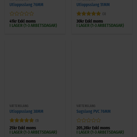
Utloppsslang 76MM
Utloppsslang 51MM
(3)
Betygsatt
Betygsatt
5
41
kr
Exkl moms
30
kr
Exkl moms
I LAGER (1-3 ARBETSDAGAR)
I LAGER (1-3 ARBETSDAGAR)
0
av 5
av
5
VATTENSLANG
VATTENSLANG
Utloppsslang 38MM
Sugslang PVC 76MM
(1)
Betygsatt
5
Betygsatt
25
kr
Exkl moms
205,28
kr
Exkl moms
I LAGER (1-3 ARBETSDAGAR)
I LAGER (1-3 ARBETSDAGAR)
av 5
0