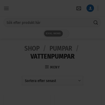
Skip
to
content
Sök
efter:
EXKL MOMS
SHOP
/
PUMPAR
/
VATTENPUMPAR
MENY