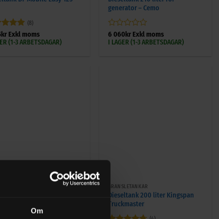
generator – Cemo
(8)
ygsatt
5
Betygsatt
5
kr
Exkl moms
6 060
kr
Exkl moms
5
0
GER (1-3 ARBETSDAGAR)
I LAGER (1-3 ARBETSDAGAR)
av
5
+
SLETANKAR
BRÄNSLETANKAR
eltank 200 Liter LÅG
Dieseltank 200 liter Kingspan
span TruckMaster
Truckmaster
Om
(3)
(4)