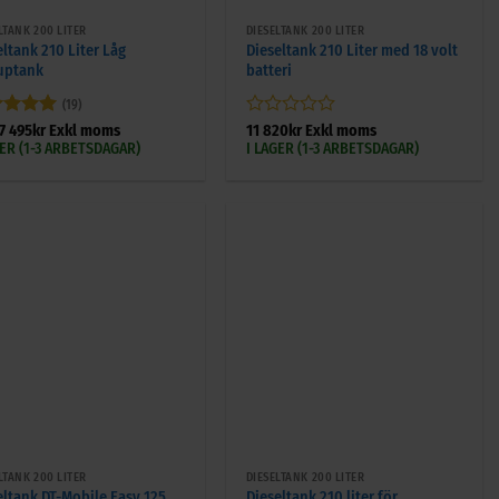
LTANK 200 LITER
DIESELTANK 200 LITER
eltank 210 Liter Låg
Dieseltank 210 Liter med 18 volt
uptank
batteri
(19)
ygsatt
5
Betygsatt
7 495
kr
Exkl moms
11 820
kr
Exkl moms
5
0
GER (1-3 ARBETSDAGAR)
I LAGER (1-3 ARBETSDAGAR)
av
5
+
LTANK 200 LITER
DIESELTANK 200 LITER
eltank DT-Mobile Easy 125
Dieseltank 210 liter för