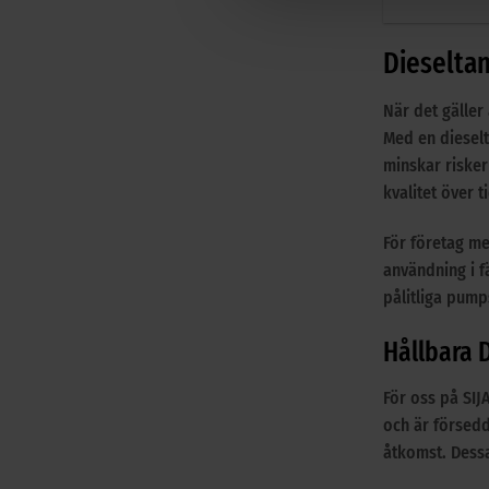
Dieseltan
När det gäller 
Med en dieselt
minskar risker
kvalitet över ti
För företag me
användning i fä
pålitliga pump
Hållbara D
För oss på SIJ
och är försedd
åtkomst. Dessa