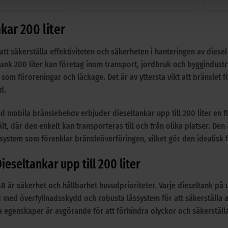
av
5
kar 200 liter
att säkerställa effektiviteten och säkerheten i hanteringen av diesel
ank 200 liter kan företag inom transport, jordbruk och byggindustri 
 som föroreningar och läckage. Det är av yttersta vikt att bränslet 
d.
d mobila bränslebehov erbjuder dieseltankar upp till 200 liter en fl
lt, där den enkelt kan transporteras till och från olika platser. Den
system som förenklar bränsleöverföringen, vilket gör den idealisk fö
ieseltankar upp till 200 liter
AB är säkerhet och hållbarhet huvudprioriteter. Varje dieseltank på u
 med överfyllnadsskydd och robusta låssystem för att säkerställa a
 egenskaper är avgörande för att förhindra olyckor och säkerställa