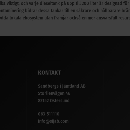
ika viktigt, och varje dieseltank på upp till 200 liter är designad f
ntaminering bidrar dessa tankar till en säkrare och hållbarare brä
skydda lokala ekosystem utan främjar också en mer ansvarsfull resur
KONTAKT
Sandbergs i Jämtland AB
Storlienvägen 46
83152 Östersund
063-511110
info@sijab.com