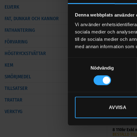
Betygsatt
7 540
kr
Exkl
ELVERK
4
av 5
BESTÄLLD TIL
Denna webbplats använder 
FAT, DUNKAR OCH KANNOR
Vi använder enhetsidentifierar
FATHANTERING
sociala medier och analysera 
till de sociala medier och a
FÖRVARING
med annan information som du 
HÖGTRYCKSTVÄTTAR
Samtyckesval
KEM
Nödvändig
SMÖRJMEDEL
TILLSATSER
+
TRATTAR
BRÄNSLETANKA
AVVISA
Dieseltank 30
VERKTYG
Truckmaster
Betygsatt
5
8 110
kr
Exkl
av 5
BESTÄLLD TIL