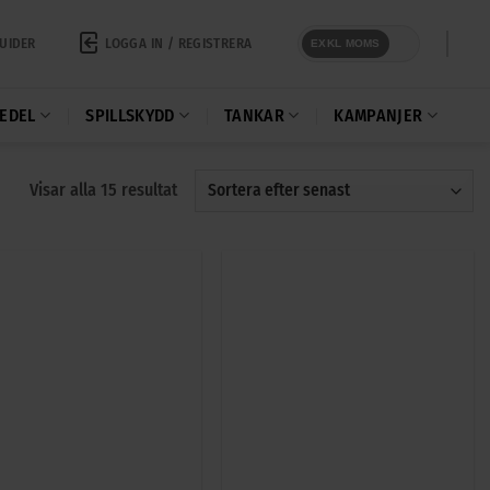
LOGGA IN / REGISTRERA
UIDER
EXKL MOMS
EDEL
SPILLSKYDD
TANKAR
KAMPANJER
Sortera
Visar alla 15 resultat
efter
senaste
+