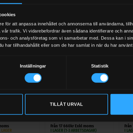
 moms
L LAGER
Betygsatt
5
Bet
6 750
kr
Exkl moms
9 45
av 5
av 
I LAGER (1-3 ARBETSDAGAR)
I LA
cookies
e för att anpassa innehållet och annonserna till användarna, tillh
vår trafik. Vi vidarebefordrar även sådana identifierare och anna
nnons- och analysföretag som vi samarbetar med. Dessa kan i sin
har tillhandahållit eller som de har samlat in när du har använt 
Inställningar
Statistik
+
+
R
BRÄNSLETANKAR
BRÄN
TILLÅT URVAL
0 liter Kingspan
Dieseltank 185-200 liter 42CM
Dies
Låg flaktank aluminium ADR
360 
(2)
Betygsatt
Bety
 moms
Från
17 660
kr
Exkl moms
Från
0
4.71
L LAGER
I LAGER (1-3 ARBETSDAGAR)
I LA