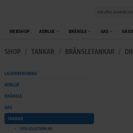
Skip
Sök
to
efter:
content
WEBSHOP
ADBLUE
BRÄNSLE
GAS
GASO
SHOP
/
TANKAR
/
BRÄNSLETANKAR
/
DI
LAGERRENSNING
ADBLUE
BRÄNSLE
GAS
TANKAR
SPILLOLJETANKAR
+