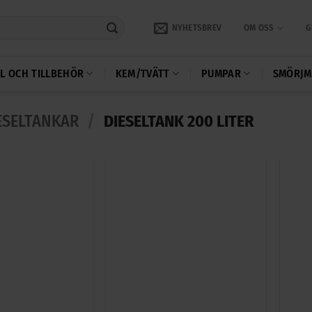
NYHETSBREV
OM OSS
G
L OCH TILLBEHÖR
KEM/TVÄTT
PUMPAR
SMÖRJM
ESELTANKAR
/
DIESELTANK 200 LITER
+
+