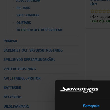
ADBLUETANKAR
Liter
IBC-TANK
VATTENTANKAR
Betygsatt
Från
10 860
k
0
I LAGER (1-3
OLJETANK
av
5
TILLBEHÖR OCH RESERVDELAR
PUMPAR
SÄKERHET OCH SKYDDSUTRUSTNING
SPILLSKYDD UPPSAMLINGSKÄRL
VINTERUTRUSTNING
AVFETTNINGSSPRUTOR
+
BATTERIER
BRÄNSLETANKA
BELYSNING
Dieseltank 30
Samtycke
DIESELVÄRMARE