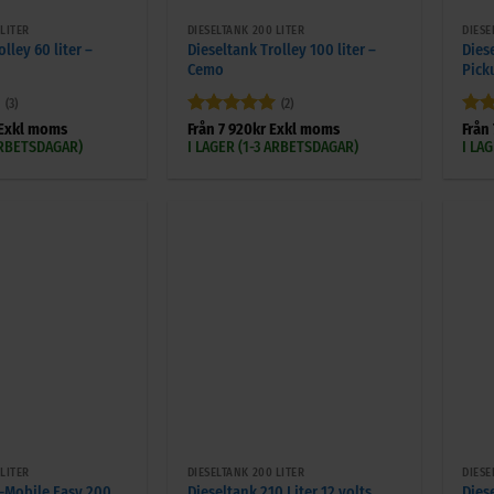
 LITER
DIESELTANK 200 LITER
DIESE
lley 60 liter –
Dieseltank Trolley 100 liter –
Dies
Cemo
Pick
(3)
(2)
Betygsatt
5
Bet
Exkl moms
Från
7 920
kr
Exkl moms
Från
av 5
av 
 ARBETSDAGAR)
I LAGER (1-3 ARBETSDAGAR)
I LA
+
+
 LITER
DIESELTANK 200 LITER
DIESE
T-Mobile Easy 200
Dieseltank 210 Liter 12 volts
Dies