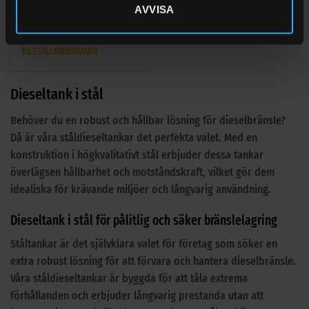
Dieseltank 9500 Liter ADR
AVVISA
Containertank
Betygsatt
BESTÄLLNINGSVARA
0
av
5
Dieseltank i stål
Behöver du en robust och hållbar lösning för dieselbränsle?
Då är våra ståldieseltankar det perfekta valet. Med en
konstruktion i högkvalitativt stål erbjuder dessa tankar
överlägsen hållbarhet och motståndskraft, vilket gör dem
idealiska för krävande miljöer och långvarig användning.
Dieseltank i stål för pålitlig och säker bränslelagring
Ståltankar är det självklara valet för företag som söker en
extra robust lösning för att förvara och hantera dieselbränsle.
Våra ståldieseltankar är byggda för att tåla extrema
förhållanden och erbjuder långvarig prestanda utan att