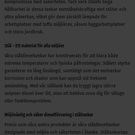
kompromissa med säkerheten. Tack vare stålets höga
hållbarhet är dessa tankar motståndskraftiga mot stötar och
yttre påverkan, vilket gör dem särskilt lämpade för
arbetsplatser med tuffa miljökrav, såsom byggarbetsplatser
och stora jordbruk.
Stål – Ett material för alla miljöer
Våra ståldieseltankar har konstruerats för att klara både
extrema temperaturer och fysiska påfrestningar. Stålets styrka
garanterar en lång livslängd, samtidigt som det motverkar
korrosion och skador som kan uppstå vid frekvent
användning. Med vår ståltank kan du tryggt lagra större
volymer diesel över tid, utan att behöva oroa dig för slitage
eller funktionsproblem.
Miljövänlig och säker dieselförvaring i ståltankar
Precis som våra andra produkter är våra ståldieseltankar
designade med miljön och säkerheten i åtanke. Ståltankarnas