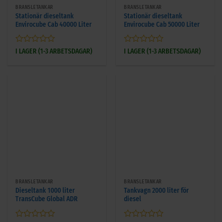
BRÄNSLETANKAR
BRÄNSLETANKAR
Stationär dieseltank
Stationär dieseltank
Envirocube Cab 40000 Liter
Envirocube Cab 50000 Liter
Betygsatt
Betygsatt
I LAGER (1-3 ARBETSDAGAR)
I LAGER (1-3 ARBETSDAGAR)
0
0
av
av
5
5
BRÄNSLETANKAR
BRÄNSLETANKAR
Dieseltank 1000 liter
Tankvagn 2000 liter för
TransCube Global ADR
diesel