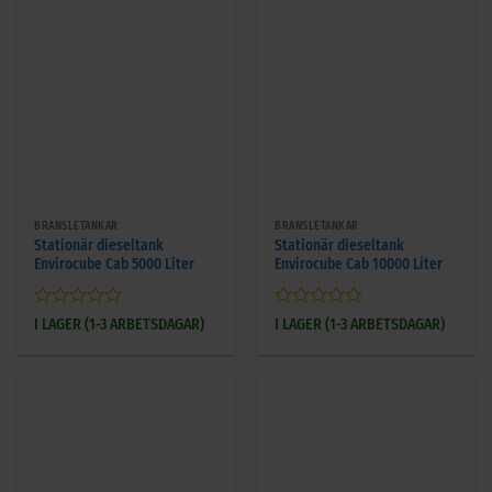
BRÄNSLETANKAR
BRÄNSLETANKAR
Stationär dieseltank
Stationär dieseltank
Envirocube Cab 5000 Liter
Envirocube Cab 10000 Liter
Betygsatt
Betygsatt
I LAGER (1-3 ARBETSDAGAR)
I LAGER (1-3 ARBETSDAGAR)
0
0
av
av
5
5