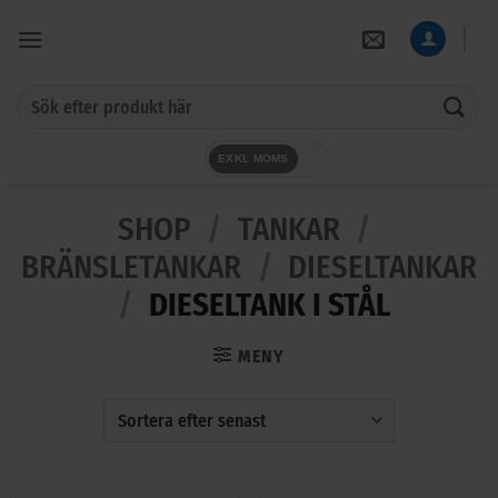
Skip
to
content
Sök
efter:
EXKL MOMS
SHOP
/
TANKAR
/
BRÄNSLETANKAR
/
DIESELTANKAR
/
DIESELTANK I STÅL
MENY