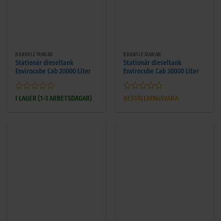
BRÄNSLETANKAR
BRÄNSLETANKAR
Stationär dieseltank
Stationär dieseltank
Envirocube Cab 20000 Liter
Envirocube Cab 30000 Liter
Betygsatt
Betygsatt
I LAGER (1-3 ARBETSDAGAR)
BESTÄLLNINGSVARA
0
0
av
av
5
5