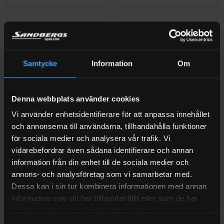
Samtycke
Information
Om
BRÄNSLETANKAR
BRÄNSLETANKAR
Dieseltank 2000 liter ADR –
Dieseltank 3000 liter
Denna webbplats använder cookies
TransCube Global CAB
TransCube Global ADR
Vi använder enhetsidentifierare för att anpassa innehållet
och annonserna till användarna, tillhandahålla funktioner
Betygsatt
Betygsatt
I LAGER (1-3 ARBETSDAGAR)
I LAGER (1-3 ARBETSDAGAR)
för sociala medier och analysera vår trafik. Vi
0
0
av
av
vidarebefordrar även sådana identifierare och annan
5
5
information från din enhet till de sociala medier och
annons- och analysföretag som vi samarbetar med.
Dessa kan i sin tur kombinera informationen med annan
information som du har tillhandahållit eller som de har
samlat in när du har använt deras tjänster.