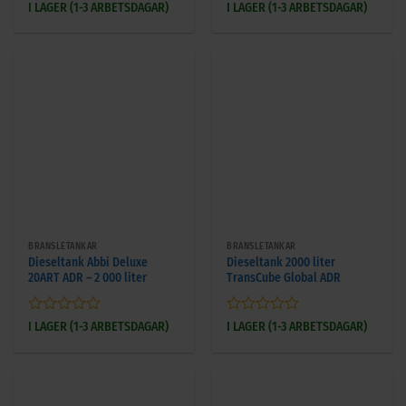
Betygsatt
Betygsatt
I LAGER (1-3 ARBETSDAGAR)
I LAGER (1-3 ARBETSDAGAR)
0
0
av
av
5
5
BRÄNSLETANKAR
BRÄNSLETANKAR
Dieseltank Abbi Deluxe
Dieseltank 2000 liter
20ART ADR – 2 000 liter
TransCube Global ADR
Betygsatt
Betygsatt
I LAGER (1-3 ARBETSDAGAR)
I LAGER (1-3 ARBETSDAGAR)
0
0
av
av
5
5