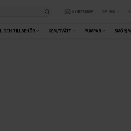
NYHETSBREV
OM OSS
G
L OCH TILLBEHÖR
KEM/TVÄTT
PUMPAR
SMÖRJM