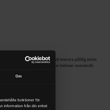
a? Våra batterier är designade för att leverera pålitlig ström
tt om du campar, är ute på sjön eller behöver reservkraft.
Om
andahålla funktioner för
ssystem.
n information från din enhet