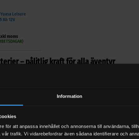
i Yuasa Leisure
15 Ah 12V
xkl moms
 ARBETSDAGAR)
terier – pålitlig kraft för alla äventyr
tabil och långvarig energikälla till husbilen, båten eller solcellern
 resa. Med rätt batteri får du en trygg och smidig upplevelse, oavse
Information
eri för dina behov
era varianter för olika användningsområden:
cookies
– underhållsfria och vibrationssäkra, perfekt för fordon och båtar.
e för att anpassa innehållet och annonserna till användarna, tillh
 lång livslängd och djupurladdningskapacitet, idealiskt för solcell
vår trafik. Vi vidarebefordrar även sådana identifierare och anna