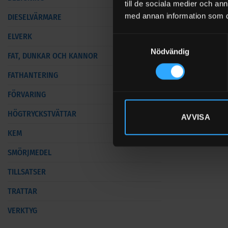
till de sociala medier och a
Litiumbatterie
med annan information som du 
DIESELVÄRMARE
Maximera livs
ELVERK
Samtyckesval
För bästa pre
Nödvändig
FAT, DUNKAR OCH KANNOR
djupurladdning
FATHANTERING
📌
Relaterade 
FÖRVARING
[Batteriladdar
HÖGTRYCKSTVÄTTAR
AVVISA
📌
Läs mer:
KEM
[Så väljer du rä
SMÖRJMEDEL
TILLSATSER
TRATTAR
VERKTYG