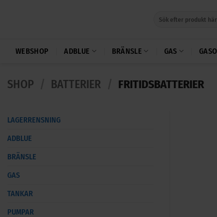
Skip
Sök
to
efter:
content
WEBSHOP
ADBLUE
BRÄNSLE
GAS
GASO
SHOP
/
BATTERIER
/
FRITIDSBATTERIER
LAGERRENSNING
ADBLUE
BRÄNSLE
GAS
TANKAR
PUMPAR
+