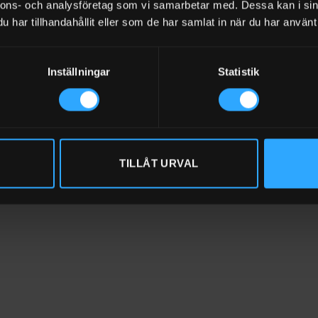
nnons- och analysföretag som vi samarbetar med. Dessa kan i sin
r
– lätta och effektiva med snabb laddning och längre hållbarhet.
har tillhandahållit eller som de har samlat in när du har använt 
längden på ditt batteri
standa rekommenderas en smart laddare anpassad efter batteritypen
Inställningar
Statistik
 och förlänger livslängden.
kategorier:
e]
TILLÅT URVAL
tt fritidsbatteri]