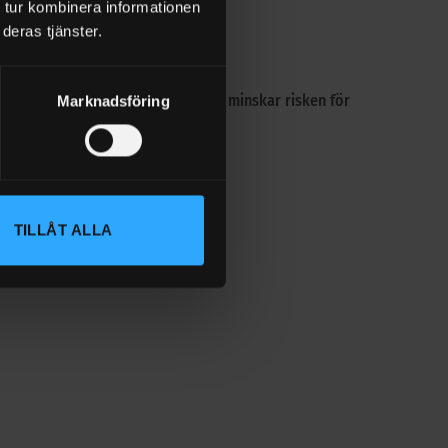
 tur kombinera informationen
deras tjänster.
. Korrekt laddning och förvaring minskar risken för
Marknadsföring
TILLÅT ALLA