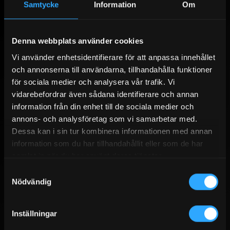
Samtycke
Information
Om
Denna webbplats använder cookies
Vi använder enhetsidentifierare för att anpassa innehållet
SANDBERGS I JÄMTLAND AB
och annonserna till användarna, tillhandahålla funktioner
för sociala medier och analysera vår trafik. Vi
Vårt breda sortiment för dig som prioriterar produkter med bra kvalité.
vidarebefordrar även sådana identifierare och annan
Med över 30 års erfarenhet i branschen med försäljning av diesel,
information från din enhet till de sociala medier och
bensin, eldningsolja, adblue, smörjmedel, bränsletankar, gas, gasol,
annons- och analysföretag som vi samarbetar med.
kem och massor med tillbehör.
Dessa kan i sin tur kombinera informationen med annan
information som du har tillhandahållit eller som de har
samlat in när du har använt deras tjänster.
ENKLA & SÄKRA BETALNINGAR
Samtyckesval
Nödvändig
Handla enkelt, tryggt och säkert. Som företag och privatperson går det
att betala med Swish, kort, banköverföring, delbetalning, leasing och
faktura när du ska betala i kassan. Det är möjligt att ange annan
Inställningar
leveransadress vid behov.