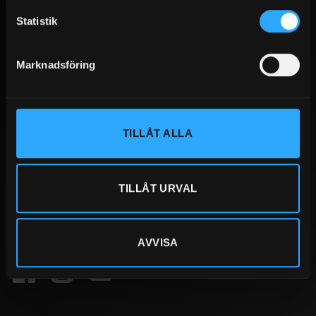
Kassan har stöd PEPPOL fakturaformat.
Statistik
Vi erbjuder även uthyrning och leasing. Kontakta oss för mer
information.
Marknadsföring
KONTAKT
TILLÅT ALLA
Sandbergs i Jämtland AB
Storlienvägen 46
83152 Östersund
TILLÅT URVAL
063-511110
info@sijab.com
AVVISA