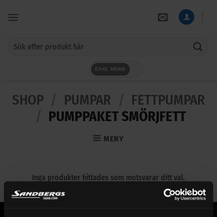
Skip
to
content
Sök
efter:
EXKL MOMS
SHOP
/
PUMPAR
/
FETTPUMPAR
/
PUMPPAKET SMÖRJFETT
MENY
Inga produkter hittades som motsvarar ditt val.