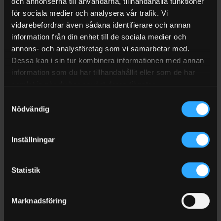
och annonserna till användarna, tillhandahålla funktioner
för sociala medier och analysera vår trafik. Vi
RECENSIONER (0)
vidarebefordrar även sådana identifierare och annan
FRAKT
information från din enhet till de sociala medier och
annons- och analysföretag som vi samarbetar med.
Tillbehörspaket Cube Slimline 2000 liter
Dessa kan i sin tur kombinera informationen med annan
Detta tillbehörspaket är ihopmonterat på platta för enkel
information som du har tillhandahållit eller som de har
installation på tank. Tillbehörspaketet behövs för att
samlat in när du har använt deras tjänster.
komplettera Cube Slimline med ledningar etc för att kunna
Samtyckesval
fylla tanken från tankbil samt att kuna suga upp bränsle ur
Nödvändig
tanken.
Inställningar
2″ fallrör med svensk tankbilskoppling
Överfyllnadsskydd för tankbil
Statistik
25mm sugslang med backventil och 1″ invändig gänga för
anslutning till pump.
Marknadsföring
Avluftningsventil