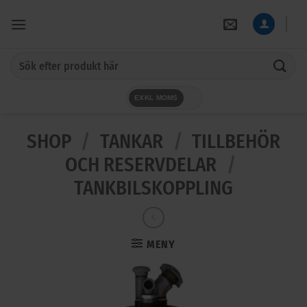
Skip
to
content
Sök
efter:
EXKL MOMS
SHOP
/
TANKAR
/
TILLBEHÖR
OCH RESERVDELAR
/
TANKBILSKOPPLING
MENY