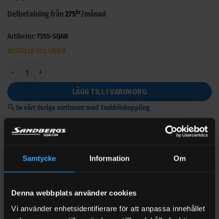
kr
Delbetalning från
275
/månad
Artikelnr:
7355-SIJAB
BESTÄLLD TILL LAGER
Tillbehörspaket Cube Slimline 2000 liter mängd
LÄGG TILL I VARUKORG
🔍 Se vårt övriga sortiment med Tankbilskoppling
Samtycke
Information
Om
Denna webbplats använder cookies
BESKRIVNING
Vi använder enhetsidentifierare för att anpassa innehållet
VARUMÄRKE