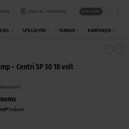
LOGGA IN / REGISTRERA
UIDER
EXKL MOMS
EDEL
SPILLSKYDD
TANKAR
KAMPANJER
mp – Centri SP 30 18 volt
drecension)
 moms
kr
109
/månad