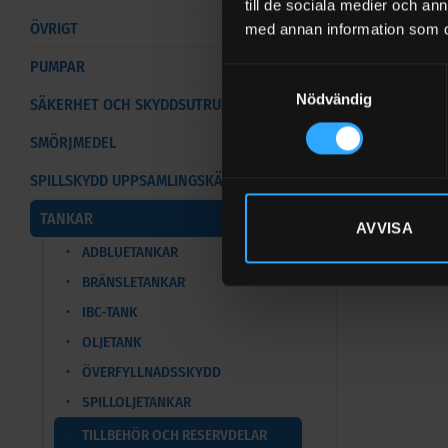
till de sociala medier och a
Elmanövrera
ÖVRIGT
med annan information som du 
nedsänkbar
PUMPAR
Samtyckesval
Leverera
Nödvändig
SÄKERHET OCH SKYDDSUTRUSTNING
Ström 18
SMÖRJMEDEL
Slangans
SPILLSKYDD UPPSAMLINGSKÄRL
TANKAR
AVVISA
ADBLUETANKAR
BRÄNSLETANKAR
IBC-TANK
OLJETANK
ÖVERFYLLNADSSKYDD
SPILLOLJETANKAR
TILLBEHÖR OCH RESERVDELAR