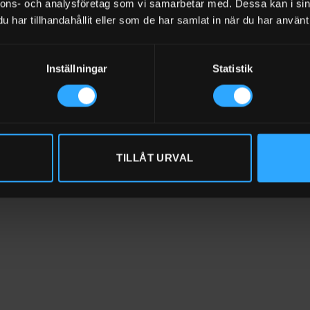
nnons- och analysföretag som vi samarbetar med. Dessa kan i sin
d centrifugalpump 18 V DC som passar till CAS-batterisystem för di
har tillhandahållit eller som de har samlat in när du har använt 
 pump.
r 35-40 l/min
Inställningar
Statistik
V (18 Amp)
lutning 3/4″ (19mm)
TILLÅT URVAL