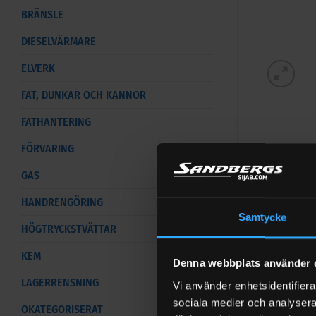
BRÄNSLE
DIESELVÄRMARE
ELVERK
FAT, DUNKAR OCH KANNOR
FATHANTERING
FÖRVARING
GAS
HANDRENGÖRING
Samtycke
HÖGTRYCKSTVÄTTAR
Dränkba
KEM
Denna webbplats använder 
LAGERRENSNING
Vi använder enhetsidentifierar
Dränkbar pum
sociala medier och analysera 
OKATEGORISERAT