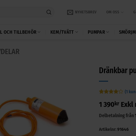
NYHETSBREV
OM OSS
G
L OCH TILLBEHÖR
KEM/TVÄTT
PUMPAR
SMÖRJM
VDELAR
Dränkbar pu
(
1
kun
Betygsatt
1
1 390
kr
Exkl
4
av 5
baserat
på
Delbetalning från
kundrecension
Artikelnr:
91646