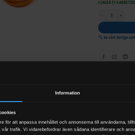
I LAGER (1-3 ARBETS
Dränkbar pump – Cen
🔍 Se vårt övriga so
Information
BESKRIVNING
VARUMÄRKE
REC
r pump – Centri SP 30 18 volt
cookies
e för att anpassa innehållet och annonserna till användarna, tillh
p för diesel, adblue, glykol, vatten etc.
vår trafik. Vi vidarebefordrar även sådana identifierare och anna