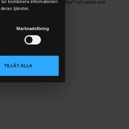
 tur kombinera informationen
esel, eldningsolja, urealösning AdBlue® och vatten som
deras tjänster.
Marknadsföring
TILLÅT ALLA