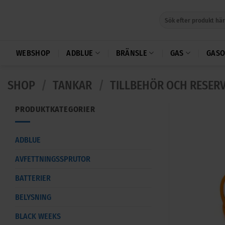
Skip
Sök
to
efter:
content
WEBSHOP
ADBLUE
BRÄNSLE
GAS
GASO
SHOP
/
TANKAR
/
TILLBEHÖR OCH RESER
PRODUKTKATEGORIER
ADBLUE
AVFETTNINGSSPRUTOR
BATTERIER
BELYSNING
BLACK WEEKS