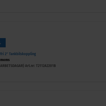
L
ri 2" Tankbilskoppling
 moms
-3 ARBETSDAGAR)
Art.nr: T2112A2201B