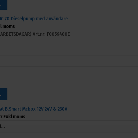
L
MC 70 Dieselpump med användare
l moms
-3 ARBETSDAGAR)
Art.nr: F0059400E
L
t B.Smart Mcbox 12V 24V & 230V
kr
Exkl moms