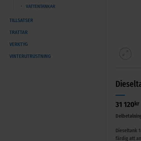
VATTENTANKAR
TILLSATSER
TRATTAR
VERKTYG
VINTERUTRUSTNING
Dieselt
31 120
kr
Delbetalnin
Dieseltank 
färdig att a