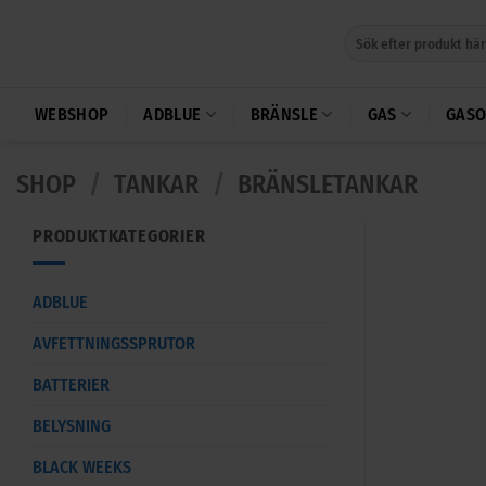
Skip
Sök
to
efter:
content
WEBSHOP
ADBLUE
BRÄNSLE
GAS
GASO
SHOP
/
TANKAR
/
BRÄNSLETANKAR
PRODUKTKATEGORIER
ADBLUE
AVFETTNINGSSPRUTOR
BATTERIER
BELYSNING
BLACK WEEKS