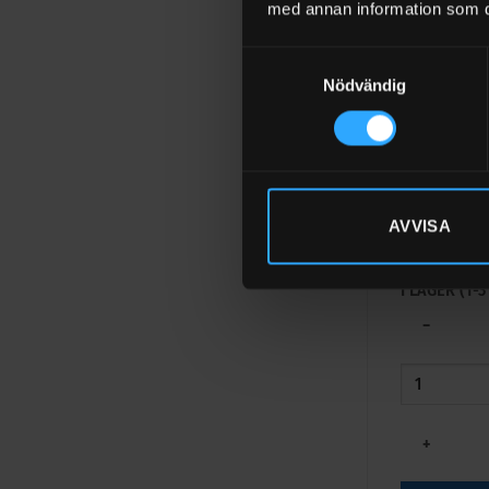
−
med annan information som du 
Samtyckesval
Nödvändig
+
LÄGG TIL
AVVISA
Piusi B.Sma
38 172
kr
Exk
I LAGER (1
−
+