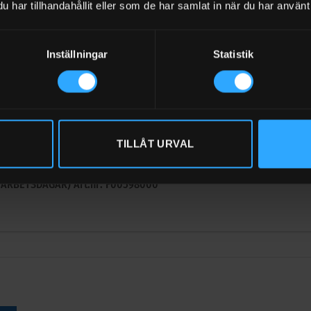
har tillhandahållit eller som de har samlat in när du har använt 
Inställningar
Statistik
L
TILLÅT URVAL
rt Cube 70 l/min Molnbaserad dieselpump
l moms
-3 ARBETSDAGAR)
Art.nr: F00598000