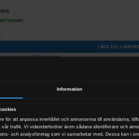
13015
ARBETSDAGAR)
00 liter Kingspan FuelMaster mängd
LÄGG TILL I VARUK
riga sortiment med Bränsletankar
Information
r till Dieseltank 1200 liter Kingspan FuelMaster
cookies
aket Piusi Cube MC 70, 90 & MC-box
e för att anpassa innehållet och annonserna till användarna, tillh
l moms
vår trafik. Vi vidarebefordrar även sådana identifierare och anna
-3 ARBETSDAGAR)
Art.nr: CU70AVPKT
nnons- och analysföretag som vi samarbetar med. Dessa kan i sin