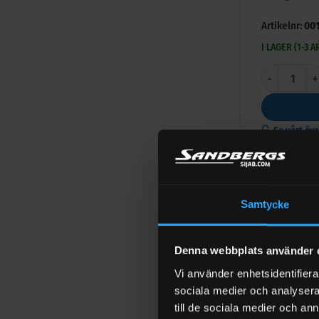
Artikelnr:
00
I LAGER (1-3 
Dieseltank 12
🔍 Se vårt öv
Samtycke
Tillbehö
Denna webbplats använder 
Avläsningsp
Vi använder enhetsidentifierar
6 600
kr
Exk
sociala medier och analysera 
I LAGER (1
till de sociala medier och a