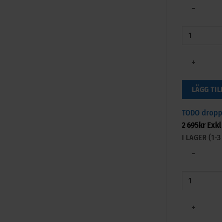
−
+
LÄGG TIL
TODO droppf
2 695
kr
Exkl
I LAGER (1
−
+