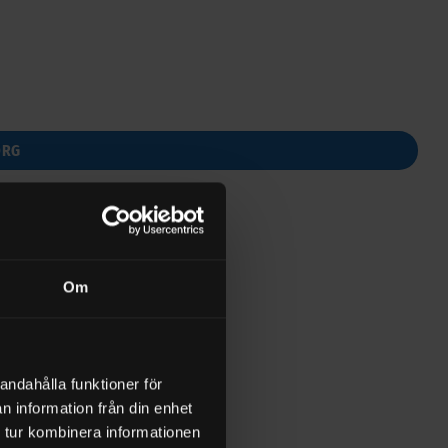
ORG
Om
andahålla funktioner för
n information från din enhet
 tur kombinera informationen