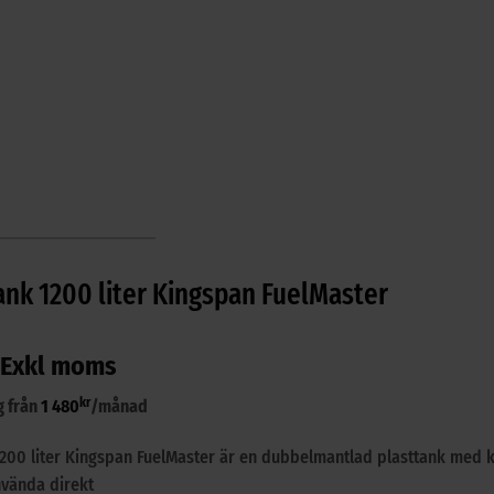
ank 1200 liter Kingspan FuelMaster
Exkl moms
kr
g från
1 480
/månad
1200 liter Kingspan FuelMaster är en dubbelmantlad plasttank med 
nvända direkt