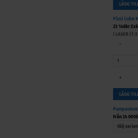
LÄGG TIL
Piusi Cube 
23 148
kr
Exk
I LAGER (1
−
+
LÄGG TIL
Pumpautoma
Från
24 900