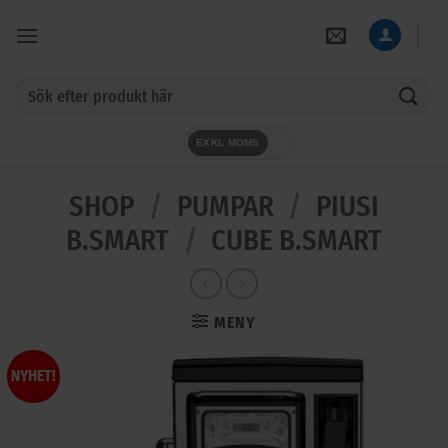
Skip
to
content
Sök
efter:
EXKL MOMS
SHOP
/
PUMPAR
/
PIUSI
B.SMART
/
CUBE B.SMART
MENY
NYHET!