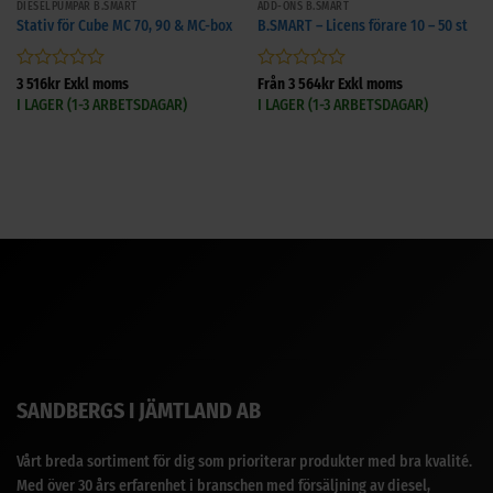
DIESELPUMPAR B.SMART
ADD-ONS B.SMART
Stativ för Cube MC 70, 90 & MC-box
B.SMART – Licens förare 10 – 50 st
Betygsatt
Betygsatt
3 516
kr
Exkl moms
Från
3 564
kr
Exkl moms
0
0
I LAGER (1-3 ARBETSDAGAR)
I LAGER (1-3 ARBETSDAGAR)
av
av
5
5
SANDBERGS I JÄMTLAND AB
Vårt breda sortiment för dig som prioriterar produkter med bra kvalité.
Med över 30 års erfarenhet i branschen med försäljning av diesel,