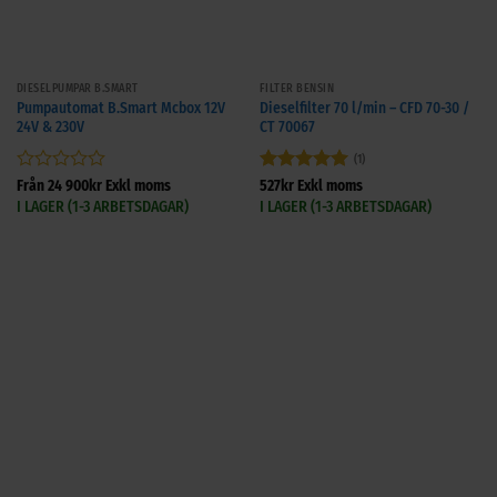
DIESELPUMPAR B.SMART
FILTER BENSIN
Pumpautomat B.Smart Mcbox 12V
Dieselfilter 70 l/min – CFD 70-30 /
24V & 230V
CT 70067
(1)
Betygsatt
Betygsatt
5
Från
24 900
kr
Exkl moms
527
kr
Exkl moms
0
av 5
I LAGER (1-3 ARBETSDAGAR)
I LAGER (1-3 ARBETSDAGAR)
av
5