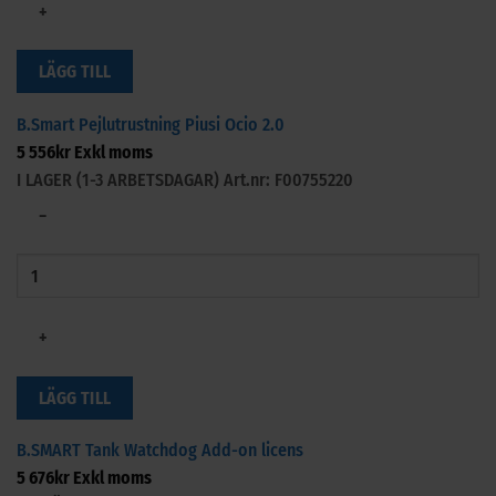
+
LÄGG TILL
B.Smart Pejlutrustning Piusi Ocio 2.0
5 556
kr
Exkl moms
I LAGER (1-3 ARBETSDAGAR)
Art.nr: F00755220
−
+
LÄGG TILL
B.SMART Tank Watchdog Add-on licens
5 676
kr
Exkl moms