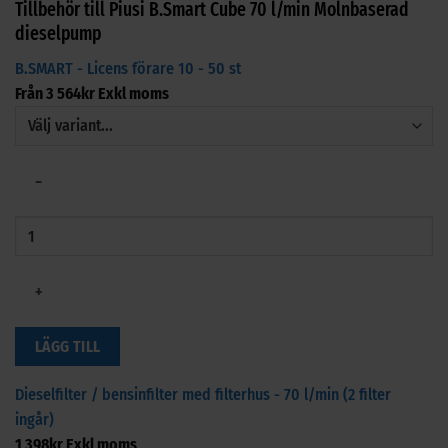
Tillbehör till Piusi B.Smart Cube 70 l/min Molnbaserad
dieselpump
B.SMART - Licens förare 10 - 50 st
Från
3 564
kr
Exkl moms
−
+
LÄGG TILL
Dieselfilter / bensinfilter med filterhus - 70 l/min (2 filter
ingår)
1 398
kr
Exkl moms