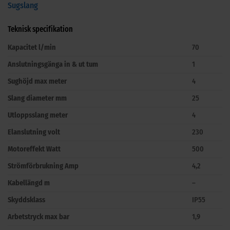
Sugslang
Teknisk specifikation
Kapacitet l/min
70
Anslutningsgänga in & ut tum
1
Sughöjd max meter
4
Slang diameter mm
25
Utloppsslang meter
4
Elanslutning volt
230
Motoreffekt Watt
500
Strömförbrukning Amp
4,2
Kabellängd m
–
Skyddsklass
IP55
Arbetstryck max bar
1,9