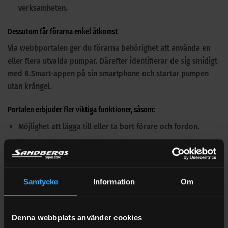
verksamheten.
Dessutom får förarna enkel åtkomst
Via webbportalen ger du förarna behörighet att använda en
eller flera utvalda pumpar. Därefter identifierar de sig smidigt
med B.Smart-appen på sin smartphone och startar pumpen
utan krångel.
Portalen erbjuder fler viktiga funktioner, såsom:
Möjlighet att lägga till eller ta bort förare och fordon.
Övervakning av statistik i realtid: mängd tankad diesel,
förare, fordon, registreringsnummer, miltal och timmar.
Anpassning av inställningar för att säkerställa optimal drift.
Samtycke
Information
Om
För att förenkla användningen ytterligare finns både
webbportalen och appen tillgängliga på svenska. Detta gör
Denna webbplats använder cookies
det enkelt för alla användare att komma igång.