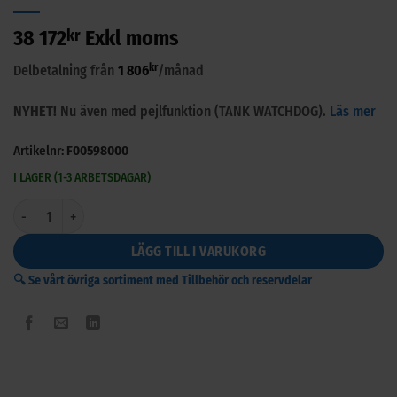
38 172
kr
Exkl moms
kr
Delbetalning från
1 806
/månad
NYHET!
Nu även med pejlfunktion (TANK WATCHDOG).
Läs mer
Artikelnr:
F00598000
I LAGER (1-3 ARBETSDAGAR)
Piusi B.Smart Cube 70 l/min Molnbaserad dieselpump mängd
LÄGG TILL I VARUKORG
🔍 Se vårt övriga sortiment med Tillbehör och reservdelar