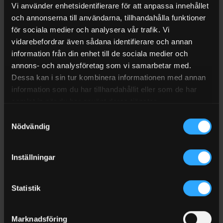
Vi använder enhetsidentifierare för att anpassa innehållet
Som administratör
och annonserna till användarna, tillhandahålla funktioner
för sociala medier och analysera vår trafik. Vi
Lägga till, ta bort och spärra användare/förare
vidarebefordrar även sådana identifierare och annan
Lägga till, ta bort fordonsnamn eller registreringsnummer
information från din enhet till de sociala medier och
annons- och analysföretag som vi samarbetar med.
Ändra inställningar på B.smart pumpar
Dessa kan i sin tur kombinera informationen med annan
Möjlighet att tvinga användarna att uppge
information som du har tillhandahållit eller som de har
registreringsnummer/fordon samt kilometer/timmar innan
samlat in när du har använt deras tjänster.
de kan tanka.
Samtyckesval
Nödvändig
Se och ta ut statistik på många olika nivåer
Som förare
Inställningar
Starta B.smart pumpautomater enkelt via app på Android
eller Apple enheter
Statistik
Möjlighet att ange registreringsnummer, fordon, kilometer,
timmar etc.
Marknadsföring