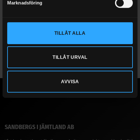
Marknadsföring
UPPSAMLINGSVOLYM (L)
308
YTTERMÅTT B X D X H (MM)
201 x 120,5 x 26,6
BÄRFÖRMÅGA (KG/M²)
2400
TILLÅT ALLA
UTRUSTNING
Med gallerdurk av förzinkat stål
TILLÅT URVAL
AVVISA
SANDBERGS I JÄMTLAND AB