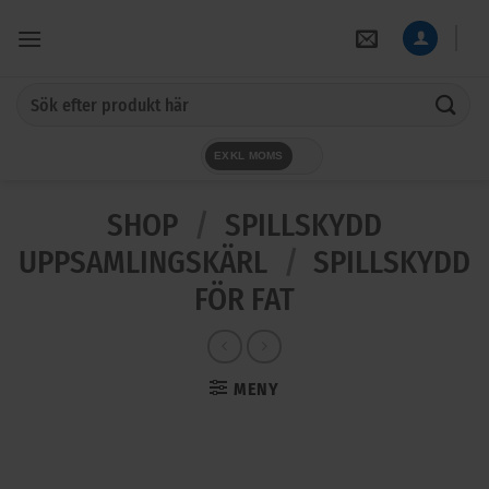
Skip
to
content
Sök
efter:
EXKL MOMS
SHOP
/
SPILLSKYDD
UPPSAMLINGSKÄRL
/
SPILLSKYDD
FÖR FAT
MENY