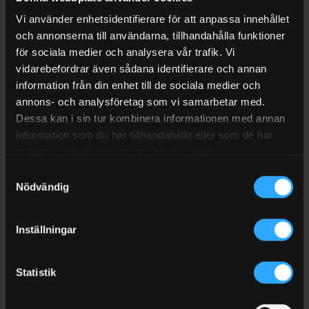
Vi använder enhetsidentifierare för att anpassa innehållet
RECENSIONER (0)
och annonserna till användarna, tillhandahålla funktioner
FRAKT
för sociala medier och analysera vår trafik. Vi
vidarebefordrar även sådana identifierare och annan
Spillskydd 6 fat med galler
information från din enhet till de sociala medier och
Uppsamlingskärl/spillskydd/invallning för miljöfarliga vätskor
annons- och analysföretag som vi samarbetar med.
Dessa kan i sin tur kombinera informationen med annan
avsett för lagring av 6 fat à 200 liter eller dunkar
information som du har tillhandahållit eller som de har
samlat in när du har använt deras tjänster.
godkänd för lagring av miljöfarliga och brandfarliga
vätskor
Samtyckesval
Nödvändig
med gaffelfickor för säker transport
Inställningar
LAGRINGSKAPACITET FÖR
6 fat à 200 Liter
VERSION
Underkörbar, Stålfötter
Statistik
AVSTÄLLNINGSYTA
Gallerdurk av förzinkat stål
FÄRG
Blå / Lackerat stål