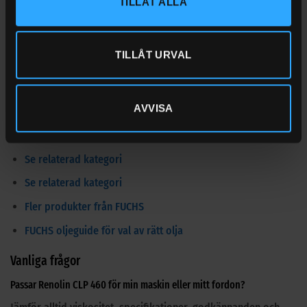
TILLÅT ALLA
005, 10/2003)
Teknisk information
TILLÅT URVAL
Produktbeskrivning:
Mineraloljebaserad växellådsolja av
hög kvalitet med mycket goda EP- och lastbärande
egenskaper.
AVVISA
Dokument och relaterade produkter
Se relaterad kategori
Se relaterad kategori
Fler produkter från FUCHS
FUCHS oljeguide för val av rätt olja
Vanliga frågor
Passar Renolin CLP 460 för min maskin eller mitt fordon?