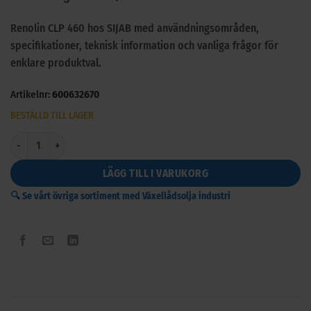
Renolin CLP 460 hos SIJAB med användningsområden,
specifikationer, teknisk information och vanliga frågor för
enklare produktval.
Artikelnr:
600632670
BESTÄLLD TILL LAGER
Renolin CLP 460 mängd
LÄGG TILL I VARUKORG
🔍 Se vårt övriga sortiment med Växellådsolja industri