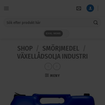
Skip
to
content
Sök
efter:
EXKL MOMS
SHOP
/
SMÖRJMEDEL
/
VÄXELLÅDSOLJA INDUSTRI
MENY