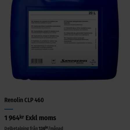
Renolin CLP 460
1 964
kr
Exkl moms
kr
Delbetalning från
136
/månad