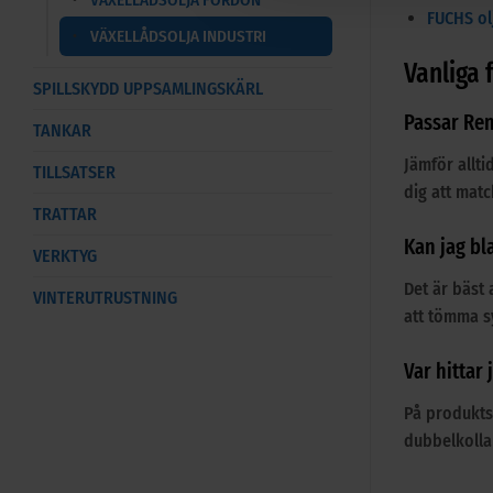
FUCHS olj
VÄXELLÅDSOLJA INDUSTRI
Vanliga 
SPILLSKYDD UPPSAMLINGSKÄRL
Passar Ren
TANKAR
Jämför allti
TILLSATSER
dig att matc
TRATTAR
Kan jag b
VERKTYG
Det är bäst 
VINTERUTRUSTNING
att tömma sy
Var hittar
På produkts
dubbelkoll