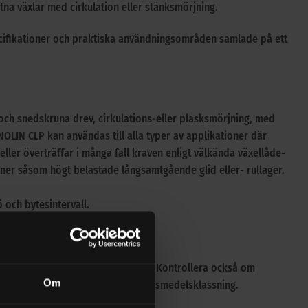
na växlar med cirkulation eller stänksmörjning.
ecifikationer och praktiska användningsområden samlade på ett
och snedskruna drev, cirkulations-eller plasksmörjning, med
NOLIN CLP kan användas till alla typer av applikationer där
eller överträffar i många fall kraven enligt välkända växellåde-
oner såsom högt belastade långsamtgående glid eller- rullager.
ö och bytesintervall.
ompatibilitet och tillverkarens krav. Kontrollera också om
Om
, biologisk nedbrytbarhet eller livsmedelsklassning.