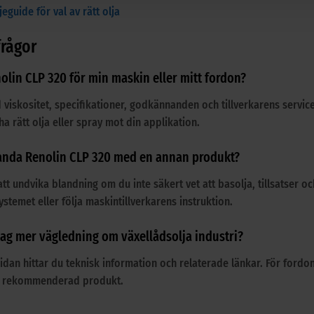
eguide för val av rätt olja
frågor
olin CLP 320 för min maskin eller mitt fordon?
d viskositet, specifikationer, godkännanden och tillverkarens servi
ha rätt olja eller spray mot din applikation.
landa Renolin CLP 320 med en annan produkt?
att undvika blandning om du inte säkert vet att basolja, tillsatser 
stemet eller följa maskintillverkarens instruktion.
 jag mer vägledning om växellådsolja industri?
idan hittar du teknisk information och relaterade länkar. För fordo
a rekommenderad produkt.