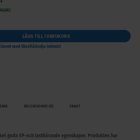
3
DAGAR)
ngd
LÄGG TILL I VARUKORG
rtiment med Växellådsolja industri
ÄRKE
RECENSIONER (0)
FRAKT
cket goda EP-och lastbärande egenskaper. Produkten har