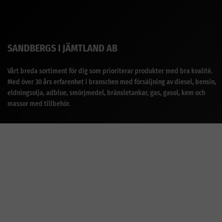
SANDBERGS I JÄMTLAND AB
Vårt breda sortiment för dig som prioriterar produkter med bra kvalité.
Med över 30 års erfarenhet i branschen med försäljning av diesel, bensin,
eldningsolja, adblue, smörjmedel, bränsletankar, gas, gasol, kem och
massor med tillbehör.
ENKLA & SÄKRA BETALNINGAR
Handla enkelt, tryggt och säkert. Som företag och privatperson går det
att betala med Swish, kort, banköverföring, delbetalning, leasing och
faktura när du ska betala i kassan. Det är möjligt att ange annan
leveransadress vid behov.
Kassan har stöd PEPPOL fakturaformat.