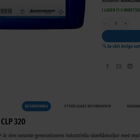
Artikelnr:
60063266
I LAGER (1-3 ARBETS
Renolin CLP 320 mä
🔍 Se vårt övriga so
BESKRIVNING
YTTERLIGARE INFORMATION
VARUM
 CLP 320
 är den senaste generationens industriella växellådsoljor med my