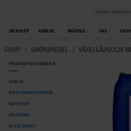
Skip
Sök
to
efter:
content
WEBSHOP
ADBLUE
BRÄNSLE
GAS
GASO
SHOP
/
SMÖRJMEDEL
/
VÄXELLÅDSOLJA I
PRODUKTKATEGORIER
ADBLUE
AVFETTNINGSSPRUTOR
BATTERIER
BELYSNING
BLACK WEEKS