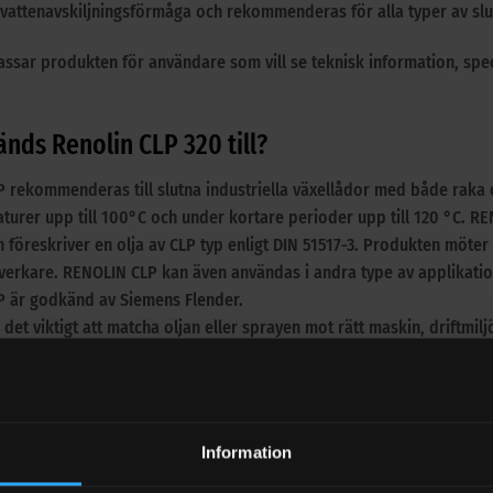
vattenavskiljningsförmåga och rekommenderas för alla typer av slut
ssar produkten för användare som vill se teknisk information, sp
nds Renolin CLP 320 till?
 rekommenderas till slutna industriella växellådor med både raka 
turer upp till 100°C och under kortare perioder upp till 120 °C. RE
 föreskriver en olja av CLP typ enligt DIN 51517-3. Produkten möter 
llverkare. RENOLIN CLP kan även användas i andra type av applikati
 är godkänd av Siemens Flender.
 det viktigt att matcha oljan eller sprayen mot rätt maskin, driftmilj
r du rätt växellådsolja industri
dsolja industri utifrån viskositet, belastning, temperatur, materialk
Information
en kräver särskilda godkännanden, Limited Slip-egenskaper, askhalt