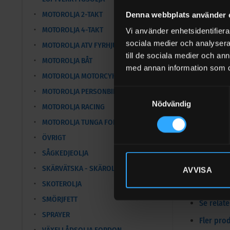
Fördela
MOTOROLJA 2-TAKT
Denna webbplats använder 
MOTOROLJA 4-TAKT
• Gott ko
Vi använder enhetsidentifierar
goda EP-
sociala medier och analysera 
MOTOROLJA ATV FYRHJULING
elastome
till de sociala medier och a
MOTOROLJA BÅT
med annan information som du 
Uppfyller
MOTOROLJA MOTORCYKEL
Godkänd 
MOTOROLJA PERSONBIL
Samtyckesval
Nödvändig
MOTOROLJA RACING
Teknisk
MOTOROLJA TUNGA FORDON
ÖVRIGT
Produktb
SÅGKEDJEOLJA
Dokumen
SKÄRVÄTSKA - SKÄROLJA
AVVISA
SKOTEROLJA
Se relat
SMÖRJFETT
Se relat
SPRAYER
Fler pro
VÄXELLÅDSOLJA FORDON