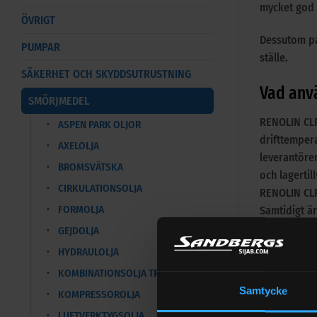
mycket god 
ÖVRIGT
Dessutom pa
PUMPAR
ställe.
SÄKERHET OCH SKYDDSUTRUSTNING
Vad anvä
SMÖRJMEDEL
RENOLIN CLP
ASPEN PARK OLJOR
drifttempera
AXELOLJA
leverantören
BROMSVÄTSKA
och lagerti
CIRKULATIONSOLJA
RENOLIN CLP
FORMOLJA
Samtidigt är
GEJDOLJA
Så välje
HYDRAULOLJA
KOMBINATIONSOLJA TRAKTOR
Välj växellå
Samtycke
applikation
KOMPRESSOROLJA
LUFTVERKTYGSOLJA