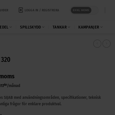
LOGGA IN / REGISTRERA
UIDER
EXKL MOMS
EDEL
SPILLSKYDD
TANKAR
KAMPANJER
 320
 moms
kr
117
/månad
os SIJAB med användningsområden, specifikationer, teknisk
nliga frågor för enklare produktval.