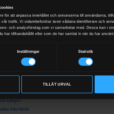
r med Renolin CLP 320
cookies
rrosionsskydd • Låg skumbildning och snabb luftavskiljning • God va
e för att anpassa innehållet och annonserna till användarna, tillh
och antislitageegenskaper • Mycket gott skydd vid högt belastade l
vår trafik. Vi vidarebefordrar även sådana identifierare och anna
rkompatibilitet Specifications DIN 51517: CLP, ISO 12925-1 och ISO 
nnons- och analysföretag som vi samarbetar med. Dessa kan i sin
har tillhandahållit eller som de har samlat in när du har använt 
 kraven i David Brown S1.53.101.
av ledande växellådstillverkare, tex Flender GmbH (Flender BA7300,
Inställningar
Statistik
 information
eskrivning:
Mineraloljebaserad växellådsolja av hög kvalitet med 
t och relaterade produkter
TILLÅT URVAL
erad kategori
erad kategori
dukter från FUCHS