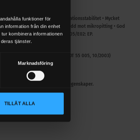
ttenavskiljnigsförmåga • Bra oxidationsstabilitet • Mycket
andahålla funktioner för
ager (FE8 testen) • Mycket gott skydd mot mikropitting • God
n information från din enhet
6743-6: CKC, CKD AIST 224, AGMA 9005/E02: EP.
 tur kombinera informationen
deras tjänster.
 table A), Müller Weingarten AG (DT 55 005, 10/2003)
Marknadsföring
mycket goda EP- och lastbärande egenskaper.
TILLÅT ALLA