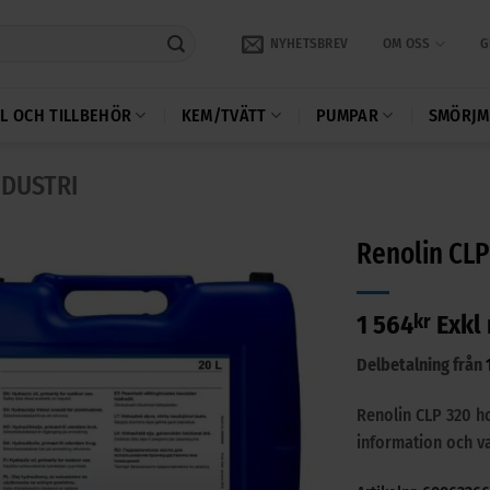
NYHETSBREV
OM OSS
G
L OCH TILLBEHÖR
KEM/TVÄTT
PUMPAR
SMÖRJM
NDUSTRI
Renolin CLP
1 564
kr
Exkl
Delbetalning från
Renolin CLP 320 h
information och va