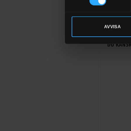
Produktbla
Vaccupress 
Merlett
AVVISA
DU KANSK