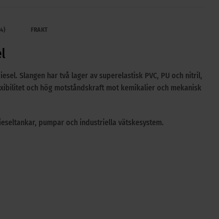
4)
FRAKT
el
esel. Slangen har två lager av superelastisk PVC, PU och nitril,
exibilitet och hög motståndskraft mot kemikalier och mekanisk
ieseltankar, pumpar och industriella vätskesystem.