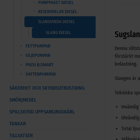
PUMPPAKET DIESEL
RESERVDELAR DIESEL
SLANGVINDA DIESEL
Sugslan
SLANG DIESEL
FETTPUMPAR
Denna slitst
OLJEPUMPAR
förstärkt m
belastning.
PIUSI B.SMART
VATTENPUMPAR
Slangen är 
SÄKERHET OCH SKYDDSUTRUSTNING
Tekniska spe
SMÖRJMEDEL
Invändig
SPILLSKYDD UPPSAMLINGSKÄRL
Utvändig
TANKAR
Total tjo
TILLSATSER
Stålspira