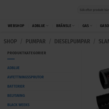
Skip
Sök
to
efter:
content
WEBSHOP
ADBLUE
BRÄNSLE
GAS
GASO
SHOP
/
PUMPAR
/
DIESELPUMPAR
/
SLA
PRODUKTKATEGORIER
ADBLUE
AVFETTNINGSSPRUTOR
BATTERIER
BELYSNING
BLACK WEEKS