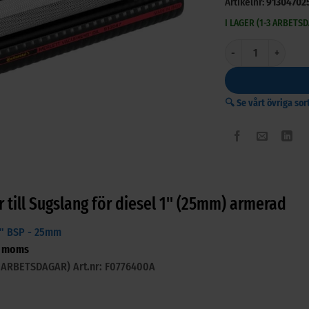
Artikelnr:
91304702
I LAGER (1-3 ARBETS
Sugslang för diesel
🔍 Se vårt övriga so
r till Sugslang för diesel 1" (25mm) armerad
1" BSP - 25mm
l moms
-3 ARBETSDAGAR)
Art.nr: F0776400A