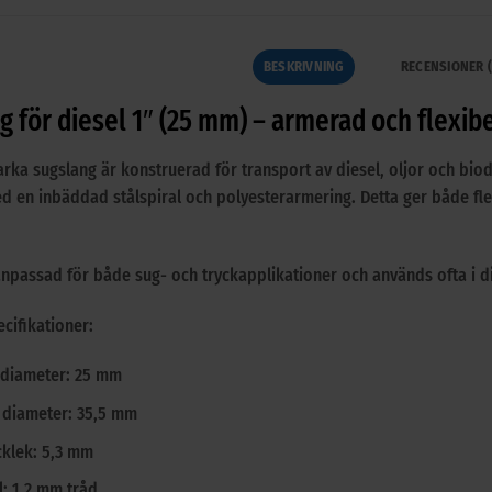
BESKRIVNING
RECENSIONER (
g för diesel 1″ (25 mm) – armerad och flexib
arka sugslang är konstruerad för transport av diesel, oljor och biodi
ed en inbäddad stålspiral och polyesterarmering. Detta ger både fl
anpassad för både sug- och tryckapplikationer och används ofta i d
cifikationer:
 diameter: 25 mm
 diameter: 35,5 mm
cklek: 5,3 mm
l: 1,2 mm tråd