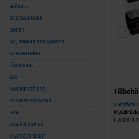
BRÄNSLE
DIESELVÄRMARE
ELVERK
FAT, DUNKAR OCH KANNOR
FATHANTERING
FÖRVARING
GAS
HANDRENGÖRING
Tillbehö
HÖGTRYCKSTVÄTTAR
Slangfäste 
64,62
kr
Exk
KEM
I LAGER (1
LAGERRENSNING
−
OKATEGORISERAT