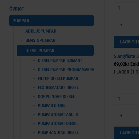
ÖVRIGT
PUMPAR
+
ADBLUEPUMPAR
BENSINPUMPAR
LÄGG TIL
DIESELPUMPAR
Slangfäste 
DIESELPUMPAR B.SMART
69,02
kr
Exk
DIESELPUMPAR PROGRAMVARA
I LAGER (1
FILTER DIESELPUMPAR
−
FLÖDESMÄTARE DIESEL
KOPPLINGAR DIESEL
PUMPAR DIESEL
PUMPAUTOMAT AGILIS
+
PUMPAUTOMAT DIESEL
LÄGG TIL
PUMPHANDTAG DIESEL