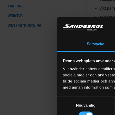
TRATTAR
Vikt per 
VERKTYG
Temperat
VINTERUTRUSTNING
Beställning
Slangen sälj
Samtycke
För 4 met
Behöver 
Denna webbplats använder 
Vi använder enhetsidentifierar
Tillbehör f
sociala medier och analysera 
Slangfäs
till de sociala medier och a
med annan information som du 
Slangfäs
Slangklä
Samtyckesval
Nödvändig
Sugdel me