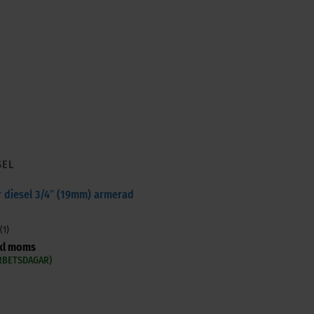
SEL
r diesel 3/4″ (19mm) armerad
(1)
kl moms
ARBETSDAGAR)