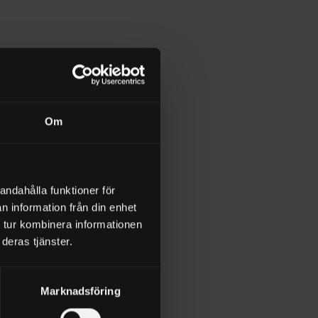
Om
kapa slangen själv.
andahålla funktioner för
n information från din enhet
 tur kombinera informationen
deras tjänster.
Marknadsföring