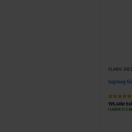
SLANG DIE
Sugslang fö
Betygsatt
5
195,40
kr
Ex
+
av 5
I LAGER (1-3 