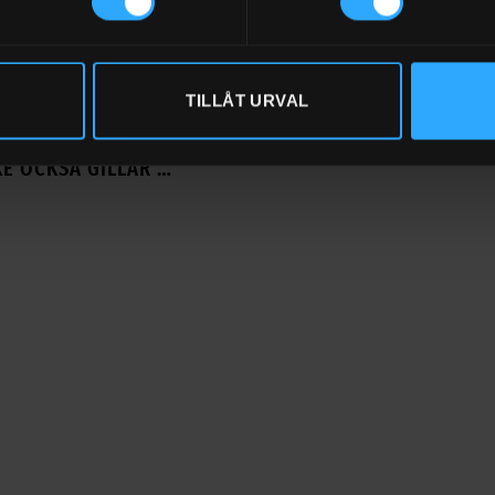
d
oil
TILLÅT URVAL
E OCKSÅ GILLAR …