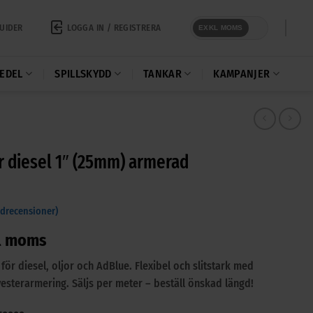
LOGGA IN / REGISTRERA
UIDER
EXKL MOMS
EDEL
SPILLSKYDD
TANKAR
KAMPANJER
r diesel 1″ (25mm) armerad
drecensioner)
l moms
ör diesel, oljor och AdBlue. Flexibel och slitstark med
yesterarmering. Säljs per meter – beställ önskad längd!