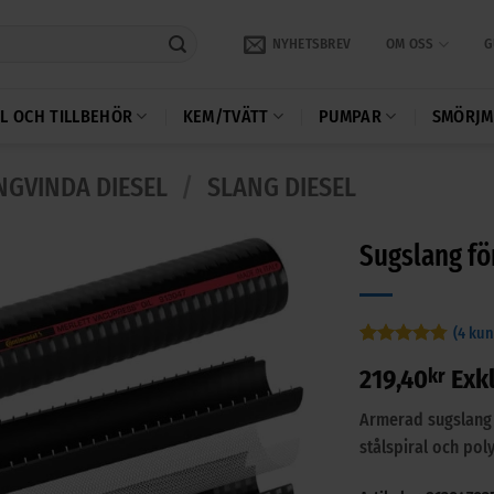
NYHETSBREV
OM OSS
G
L OCH TILLBEHÖR
KEM/TVÄTT
PUMPAR
SMÖRJM
NGVINDA DIESEL
/
SLANG DIESEL
Sugslang fö
(
4
kun
Betygsatt
4
219,40
kr
Exk
4.75
av 5
baserat på
kundrecensioner
Armerad sugslang f
stålspiral och pol