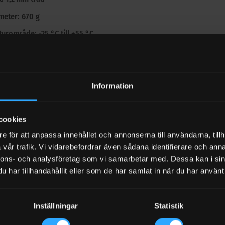
meter: 670 g
urområde: -25 °C till +55 °C
sinformation
s per meter, där 1 styck = 1 meter.
Information
er slang, beställ 4 stycken.
du tre separata 4-meterslängder? Beställ 12 stycken (12 meter) och 
cookies
e för att anpassa innehållet och annonserna till användarna, tillh
ör att komplettera slangen
vår trafik. Vi vidarebefordrar även sådana identifierare och anna
te 1″ BSP 25 mm
nnons- och analysföretag som vi samarbetar med. Dessa kan i sin
har tillhandahållit eller som de har samlat in när du har använt 
te 3/4″ BSP 25 mm
mma rostfri
Inställningar
Statistik
d bottenventil, backventil och sil