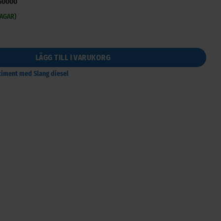
50000
DAGAR)
 1" (25mm) armerad mängd
LÄGG TILL I VARUKORG
rtiment med Slang diesel