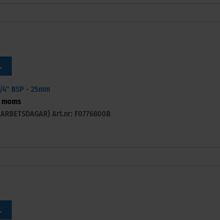
L
3/4" BSP - 25mm
l moms
-3 ARBETSDAGAR)
Art.nr: F0776800B
L