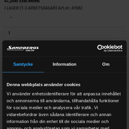
47,20
kr
Exkl moms
I LAGER (1-3 ARBETSDAGAR)
Art.nr: A1982
−
+
Samtycke
Information
Om
LÄGG TILL
Visa alla tillbehör (5)
Denna webbplats använder cookies
BESKRIVNING
Vi använder enhetsidentifierare för att anpassa innehållet
YTTERLIGARE INFORMATION
och annonserna till användarna, tillhandahålla funktioner
för sociala medier och analysera vår trafik. Vi
VARUMÄRKE
vidarebefordrar även sådana identifierare och annan
information från din enhet till de sociala medier och
RECENSIONER (7)
annons- och analysföretag som vi samarbetar med.