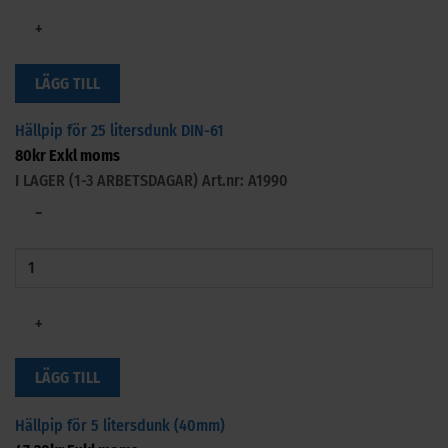
+
LÄGG TILL
Hällpip för 25 litersdunk DIN-61
80
kr
Exkl moms
I LAGER (1-3 ARBETSDAGAR)
Art.nr: A1990
−
+
LÄGG TILL
Hällpip för 5 litersdunk (40mm)