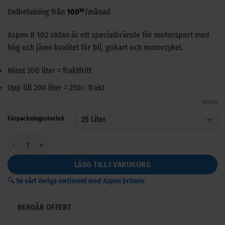
Betygsatt
7
5
kr
Delbetalning från
100
/månad
av 5
baserat på
kundrecensioner
Aspen R 102 oktan är ett specialbränsle för motorsport med
hög och jämn kvalitet för bil, gokart och motorcykel.
Minst 200 liter = fraktfritt
Upp till 200 liter = 250:- frakt
RENSA
Förpackningsstorlek
Aspen R 102 oktan 25-200 Liter mängd
LÄGG TILL I VARUKORG
🔍 Se vårt övriga sortiment med Aspen bränsle
BERGÄR OFFERT