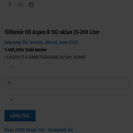
Tillbehör till Aspen R 102 oktan 25-200 Liter
Fatpump för bensin, diesel, kem K10C
1 495,20
kr
Exkl moms
I LAGER (1-3 ARBETSDAGAR)
Art.nr: A1989
−
+
LÄGG TILL
Piusi EX50 Drum 12V - Komplett kit