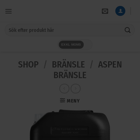
Skip
to
content
Sök
efter:
EXKL MOMS
SHOP
/
BRÄNSLE
/
ASPEN
BRÄNSLE
MENY