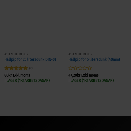
ASPEN TILLBEHÖR
ASPEN TILLBEHÖR
Hällpip för 25 litersdunk DIN-61
Hällpip för 5 litersdunk (40mm)
(2)
Betygsatt
5
Betygsatt
80
kr
Exkl moms
47,20
kr
Exkl moms
av 5
0
I LAGER (1-3 ARBETSDAGAR)
I LAGER (1-3 ARBETSDAGAR)
av
5