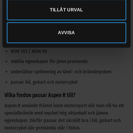
motorsportförbundet FIA:s riktlinjer.
TILLÅT URVAL
Fördelar med Aspen R 102 oktan
specialbränsle för motorsport
AVVISA
hög och jämn kvalitet
RON 102 / MON 90
stabila egenskaper för jämn prestanda
underlättar optimering av tänd- och bränslesystem
passar bil, gokart och motorcykel
Vilka fordon passar Aspen R till?
Aspen R används främst inom motorsport där man vill ha ett
specialbränsle med mycket hög oktanhalt och jämna
egenskaper. Därför passar det särskilt bra i bil, gokart och
motorcykel där prestanda står i fokus.