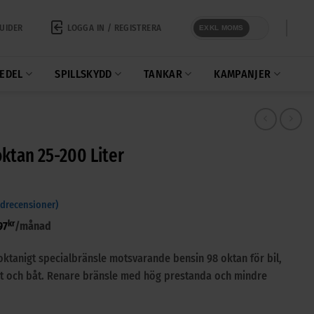
LOGGA IN / REGISTRERA
UIDER
EXKL MOMS
EDEL
SPILLSKYDD
TANKAR
KAMPANJER
ktan 25-200 Liter
drecensioner)
kr
97
/månad
oktanigt specialbränsle motsvarande bensin 98 oktan för bil,
t och båt. Renare bränsle med hög prestanda och mindre