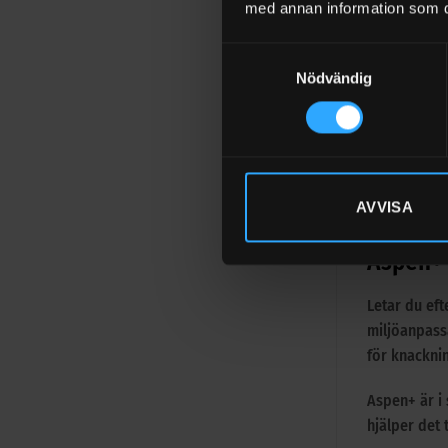
med annan information som du 
+
Samtyckesval
Nödvändig
LÄGG TIL
Visa alla til
AVVISA
Aspen+ 
Letar du eft
miljöanpassa
för knacknin
Aspen+ är i 
hjälper det 