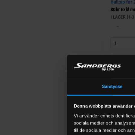
Hällpip för 
80
kr
Exkl m
I LAGER (1
−
+
LÄGG TIL
Samtycke
Tappkran til
63,20
kr
Exk
I LAGER (1
Denna webbplats använder 
−
Vi använder enhetsidentifierar
sociala medier och analysera 
till de sociala medier och a