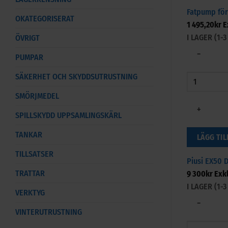
Fatpump för
OKATEGORISERAT
1 495,20
kr
E
I LAGER (1
ÖVRIGT
−
PUMPAR
SÄKERHET OCH SKYDDSUTRUSTNING
SMÖRJMEDEL
+
SPILLSKYDD UPPSAMLINGSKÄRL
TANKAR
LÄGG TIL
TILLSATSER
Piusi EX50 
TRATTAR
9 300
kr
Exk
I LAGER (1
VERKTYG
−
VINTERUTRUSTNING