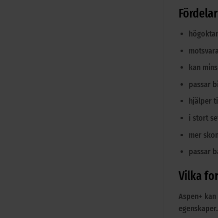
Fördela
högoktan
motsvara
kan mins
passar b
hjälper t
i stort s
mer skon
passar b
Vilka fo
Aspen+ kan 
egenskaper.