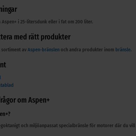
ningar
Aspen+ i 25-litersdunk eller i fat om 200 liter.
tera med rätt produkter
t sortiment av
Aspen-bränslen
och andra produkter inom
bränsle
.
nt
d
atablad
 frågor om Aspen+
pen+?
ögoktanigt och miljöanpassat specialbränsle för motorer där du vill