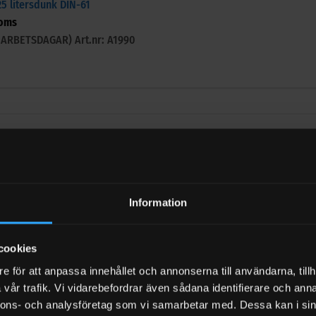
25 litersdunk DIN-61
oms
-3 ARBETSDAGAR)
Art.nr: A1990
L
Information
l 25 liters dunk DIN61
l moms
-3 ARBETSDAGAR)
Art.nr: A1911
cookies
e för att anpassa innehållet och annonserna till användarna, tillh
vår trafik. Vi vidarebefordrar även sådana identifierare och anna
nnons- och analysföretag som vi samarbetar med. Dessa kan i sin