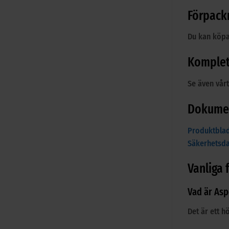
Förpack
Du kan köpa 
Komplet
Se även vår
Dokume
Produktbla
Säkerhetsd
Vanliga
Vad är As
Det är ett h