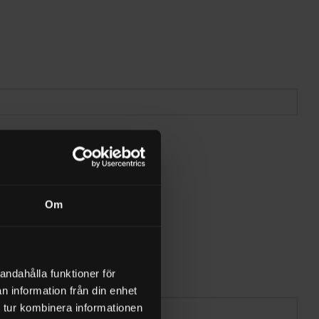
Om
andahålla funktioner för
n information från din enhet
 tur kombinera informationen