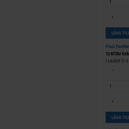
+
LÄGG TIL
Piusi Panthe
12 673
kr
Exk
I LAGER (1
−
+
LÄGG TIL