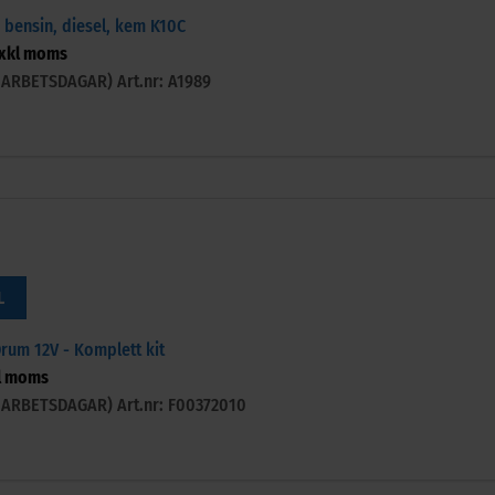
 bensin, diesel, kem K10C
xkl moms
-3 ARBETSDAGAR)
Art.nr: A1989
L
Drum 12V - Komplett kit
l moms
-3 ARBETSDAGAR)
Art.nr: F00372010