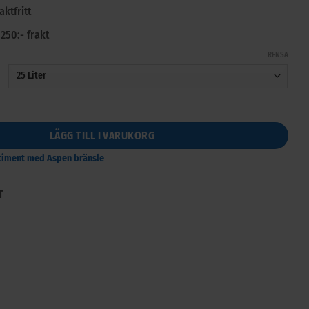
aktfritt
 250:- frakt
RENSA
200 Liter mängd
LÄGG TILL I VARUKORG
rtiment med Aspen bränsle
T