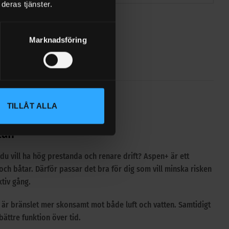
deras tjänster.
Marknadsföring
TILLÅT ALLA
ÄRKE
RECENSIONER (8)
FRAKT
tan
du vill ha hög prestanda och renare drift? Aspen+ är ett
och båtar. Därför passar det bra för dig som vill minska risken
tiv gång.
ör är bränslet mer skonsamt mot både luft och vatten. Samtidigt
 bättre funktion över tid.