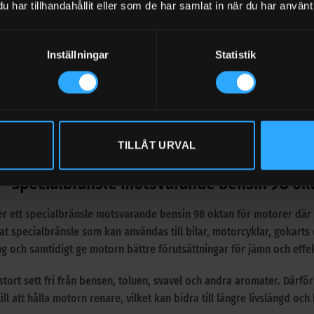
har tillhandahållit eller som de har samlat in när du har använt 
Inställningar
Statistik
L
lbehör (5)
TILLÅT URVAL
BESKRIVNING
YTTERLIGARE INFORMATION
VARUM
– specialbränsle motsvarande bensin 98 ok
er ett specialbränsle motsvarande bensin 98 oktan för motorer där 
t specialbränsle som kan användas till bilar, motorcyklar, gokarts 
g och samtidigt ge motorn bättre förutsättningar för jämn och effek
stort sett fri från bensen, toluen, svavel och andra aromater. Därf
till att hålla motorn renare, vilket kan bidra till längre livslängd och