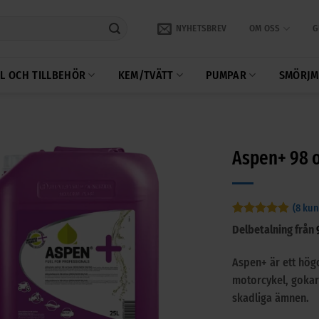
NYHETSBREV
OM OSS
G
L OCH TILLBEHÖR
KEM/TVÄTT
PUMPAR
SMÖRJM
Aspen+ 98 o
(
8
kun
Betygsatt
8
Delbetalning från
4.88
av 5
baserat på
kundrecensioner
Aspen+ är ett hög
motorcykel, gokar
skadliga ämnen.