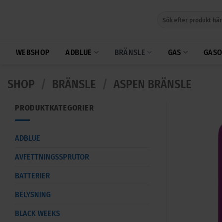
Skip
Sök
to
efter:
content
WEBSHOP
ADBLUE
BRÄNSLE
GAS
GASO
SHOP
/
BRÄNSLE
/
ASPEN BRÄNSLE
PRODUKTKATEGORIER
ADBLUE
AVFETTNINGSSPRUTOR
BATTERIER
BELYSNING
BLACK WEEKS