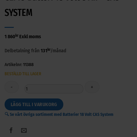
SYSTEM
kr
1 860
Exkl moms
kr
Delbetalning från
131
/månad
Artikelnr:
11388
BESTÄLLD TILL LAGER
CEMO
LÄGG TILL I VARUKORG
Batteri
🔍 Se vårt övriga sortiment med Batterier 18 Volt CAS System
18
Volt
8
Ah