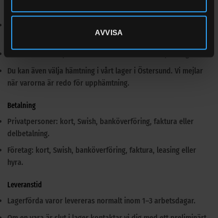
och Linjegods.
Transportör och frakttjänst väljs efter vikt, storlek och
AVVISA
leveransadress för snabb och säker leverans.
När din order är plockad får du ett e-mail med spårningslänk.
Du kan även välja hämtning i vårt lager i Östersund. Vi mejlar
när varorna är redo för upphämtning.
Betalning
Privatpersoner: kort, Swish, banköverföring, faktura eller
delbetalning.
Företag: kort, Swish, banköverföring, faktura, leasing eller
hyra.
Leveranstid
Lagerförda varor levereras normalt inom 1–3 arbetsdagar.
Om en vara är slut i lager kontaktar vi dig med ett preliminärt