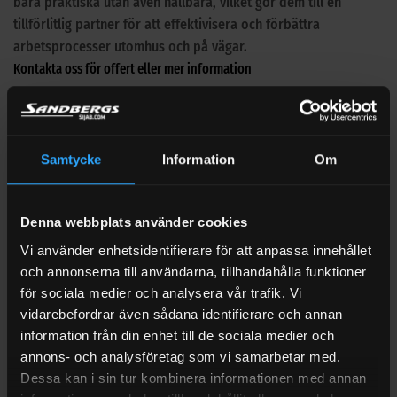
bara praktiska utan även hållbara, vilket gör dem till en
tillförlitlig partner för att effektivisera och förbättra
arbetsprocesser utomhus och på vägar.
Kontakta oss för offert eller mer information
Telefon 063 - 51 11 10 E-mail
info@sijab.com
Recensioner
Det finns inga recensioner än.
Samtycke
Information
Om
Bli först med att recensera ”CEMO Batteri 18 Volt 8 Ah – CAS SYSTEM”
Denna webbplats använder cookies
Ditt betyg
*
Vi använder enhetsidentifierare för att anpassa innehållet
och annonserna till användarna, tillhandahålla funktioner
Din recension
*
för sociala medier och analysera vår trafik. Vi
vidarebefordrar även sådana identifierare och annan
information från din enhet till de sociala medier och
annons- och analysföretag som vi samarbetar med.
Dessa kan i sin tur kombinera informationen med annan