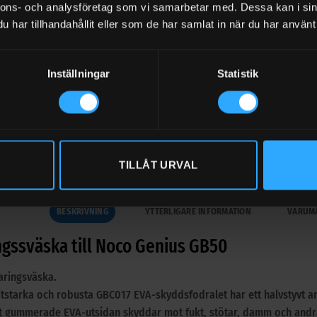
L LAGER
nnons- och analysföretag som vi samarbetar med. Dessa kan i sin
har tillhandahållit eller som de har samlat in när du har använt 
ska till Noco Genius GB50 mängd
LÄGG TILL I VARUK
Inställningar
Statistik
riga sortiment med Batteribooster
TILLÅT URVAL
BESKRIVNING
YTTERLIGARE INFORMATION
VARUM
ngssväska till Noco Genius GB50
aringsväska.
litstarka och robusta GBC017 EVA-skyddsfodralet har ett halvstyvt a
t gummerade EVA-utsidan skyddar mot fukt, stötar, damm och andra