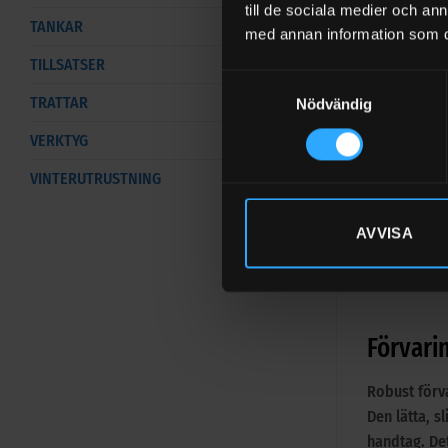
BESTÄLLD TIL
till de sociala medier och a
TANKAR
med annan information som du 
Förvaringssvä
TILLSATSER
Samtyckesval
TRATTAR
Nödvändig
🔍 Se vårt öv
VERKTYG
VINTERUTRUSTNING
AVVISA
Förvari
Robust förv
Den lätta, s
handtag. De