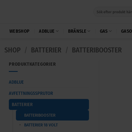
Skip
Sök
to
efter:
content
WEBSHOP
ADBLUE
BRÄNSLE
GAS
GASO
SHOP
/
BATTERIER
/
BATTERIBOOSTER
PRODUKTKATEGORIER
ADBLUE
AVFETTNINGSSPRUTOR
BATTERIER
BATTERIBOOSTER
BATTERIER 18 VOLT