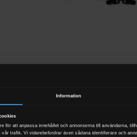
Information
ngssväska till Noco Genius GB50
cookies
kl moms
e för att anpassa innehållet och annonserna till användarna, tillh
C017
vår trafik. Vi vidarebefordrar även sådana identifierare och anna