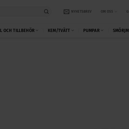
NYHETSBREV
OM OSS
G
L OCH TILLBEHÖR
KEM/TVÄTT
PUMPAR
SMÖRJM