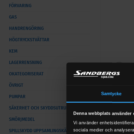
FÖRVARING
GAS
HANDRENGÖRING
HÖGTRYCKSTVÄTTAR
KEM
LAGERRENSNING
OKATEGORISERAT
ÖVRIGT
Samtycke
Förvari
PUMPAR
SÄKERHET OCH SKYDDSUTRUSTNING
Denna webbplats använder 
430
kr
Ex
SMÖRJMEDEL
Vi använder enhetsidentifierar
Artikelnr:
GB
sociala medier och analysera 
SPILLSKYDD UPPSAMLINGSKÄRL