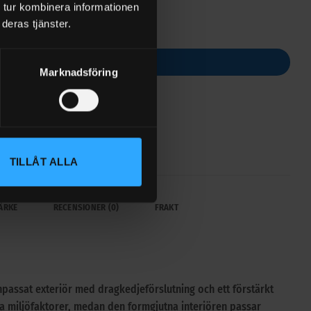
 tur kombinera informationen
deras tjänster.
ORG
Marknadsföring
TILLÅT ALLA
ÄRKE
RECENSIONER (0)
FRAKT
npassat exteriör med dragkedjeförslutning och ett förstärkt
 miljöfaktorer, medan den formgjutna interiören passar