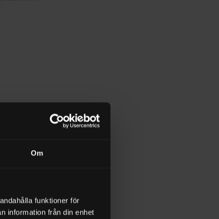
Om
andahålla funktioner för
n information från din enhet