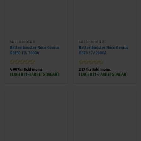
BATTERIBOOSTER
BATTERIBOOSTER
Batteribooster Noco Genius
Batteribooster Noco Genius
GB150 12V 3000A
GB70 12V 2000A
Betygsatt
Betygsatt
4 997
kr
Exkl moms
3 374
kr
Exkl moms
I LAGER (1-3 ARBETSDAGAR)
I LAGER (1-3 ARBETSDAGAR)
0
0
av
av
5
5