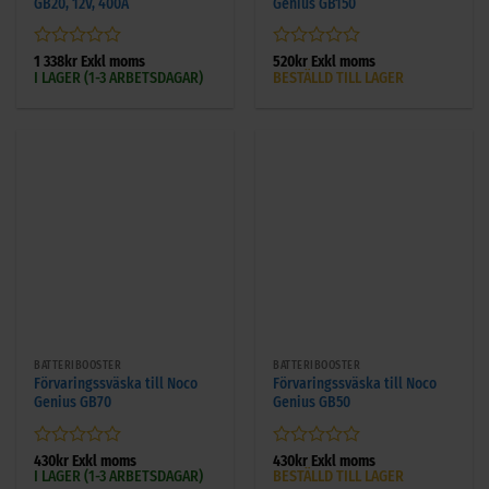
GB20, 12V, 400A
Genius GB150
Betygsatt
Betygsatt
1 338
kr
Exkl moms
520
kr
Exkl moms
I LAGER (1-3 ARBETSDAGAR)
BESTÄLLD TILL LAGER
0
0
av
av
5
5
BATTERIBOOSTER
BATTERIBOOSTER
Förvaringssväska till Noco
Förvaringssväska till Noco
Genius GB70
Genius GB50
Betygsatt
Betygsatt
430
kr
Exkl moms
430
kr
Exkl moms
I LAGER (1-3 ARBETSDAGAR)
BESTÄLLD TILL LAGER
0
0