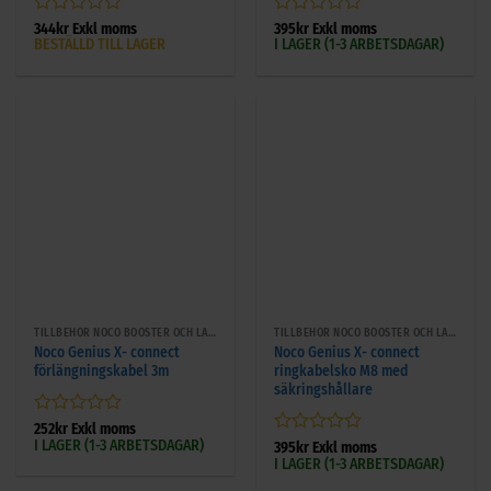
Betygsatt
Betygsatt
344
kr
Exkl moms
395
kr
Exkl moms
BESTÄLLD TILL LAGER
I LAGER (1-3 ARBETSDAGAR)
0
0
av
av
5
5
TILLBEHÖR NOCO BOOSTER OCH LADDARE
TILLBEHÖR NOCO BOOSTER OCH LADDARE
Noco Genius X- connect
Noco Genius X- connect
förlängningskabel 3m
ringkabelsko M8 med
säkringshållare
Betygsatt
252
kr
Exkl moms
I LAGER (1-3 ARBETSDAGAR)
0
Betygsatt
395
kr
Exkl moms
av
I LAGER (1-3 ARBETSDAGAR)
0
5
av