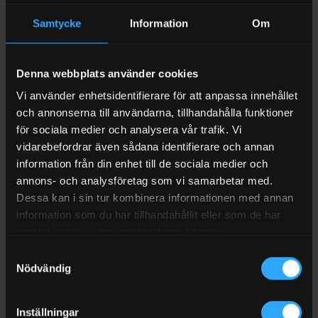
Samtycke
Information
Om
Denna webbplats använder cookies
Vi använder enhetsidentifierare för att anpassa innehållet
och annonserna till användarna, tillhandahålla funktioner
BATTERILADDARE
BATTERILADDARE
för sociala medier och analysera vår trafik. Vi
Batteriladdare Noco Genius
Batteriladdare Noco Genius
5, 6/12 V, 5 A
2, 6/12 V, 2 A
vidarebefordrar även sådana identifierare och annan
information från din enhet till de sociala medier och
annons- och analysföretag som vi samarbetar med.
Betygsatt
Betygsatt
1 199
kr
Exkl moms
820
kr
Exkl moms
I LAGER (1-3 ARBETSDAGAR)
I LAGER (1-3 ARBETSDAGAR)
0
0
Dessa kan i sin tur kombinera informationen med annan
av
av
information som du har tillhandahållit eller som de har
5
5
samlat in när du har använt deras tjänster.
Samtyckesval
Nödvändig
Inställningar