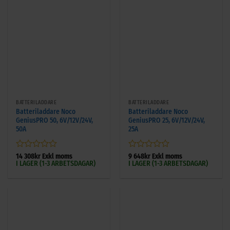
BATTERILADDARE
BATTERILADDARE
Batteriladdare Noco
Batteriladdare Noco
GeniusPRO 50, 6V/12V/24V,
GeniusPRO 25, 6V/12V/24V,
50A
25A
Betygsatt
Betygsatt
14 308
kr
Exkl moms
9 648
kr
Exkl moms
I LAGER (1-3 ARBETSDAGAR)
I LAGER (1-3 ARBETSDAGAR)
0
0
av
av
5
5