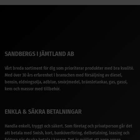
SANDBERGS I JÄMTLAND AB
Vårt breda sortiment för dig som prioriterar produkter med bra kvalité.
Med över 30 års erfarenhet i branschen med försäljning av diesel,
bensin, eldningsolja, adblue, smörjmedel, bränsletankar, gas, gasol,
kem och massor med tillbehör.
ENKLA & SÄKRA BETALNINGAR
Handla enkelt, tryggt och säkert. Som företag och privatperson går det
att betala med Swish, kort, banköverföring, delbetalning, leasing och
faktura när du ska betala i kassan. Det är möjligt att ange annan