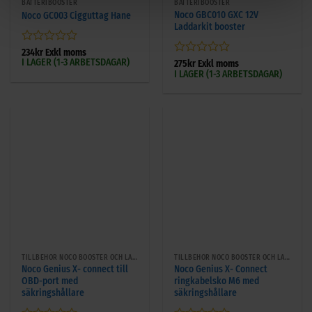
BATTERIBOOSTER
BATTERIBOOSTER
Noco GBC010 GXC 12V
Noco GC003 Cigguttag Hane
Laddarkit booster
Betygsatt
234
kr
Exkl moms
I LAGER (1-3 ARBETSDAGAR)
0
Betygsatt
275
kr
Exkl moms
I LAGER (1-3 ARBETSDAGAR)
av
0
5
av
5
TILLBEHÖR NOCO BOOSTER OCH LADDARE
TILLBEHÖR NOCO BOOSTER OCH LADDARE
Noco Genius X- connect till
Noco Genius X- Connect
OBD-port med
ringkabelsko M6 med
säkringshållare
säkringshållare