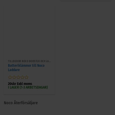
5
TILLBEHÖR NOCO BOOSTER OCH LADDARE
Batteriklämmor till Noco
Laddare
Betygsatt
204
kr
Exkl moms
I LAGER (1-3 ARBETSDAGAR)
0
av
5
Noco Återförsäljare