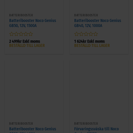
BATTERIBOOSTER
BATTERIBOOSTER
Batteribooster Noco Genius
Batteribooster Noco Genius
GB50, 12V, 1500A
GB40, 12V, 1000A
Betygsatt
Betygsatt
2 499
kr
Exkl moms
1 624
kr
Exkl moms
BESTÄLLD TILL LAGER
BESTÄLLD TILL LAGER
0
0
av
av
5
5
BATTERIBOOSTER
BATTERIBOOSTER
Batteribooster Noco Genius
Förvaringssväska till Noco