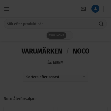
Skip
to
content
Sök
efter:
EXKL MOMS
VARUMÄRKEN
/
NOCO
MENY
Noco Återförsäljare