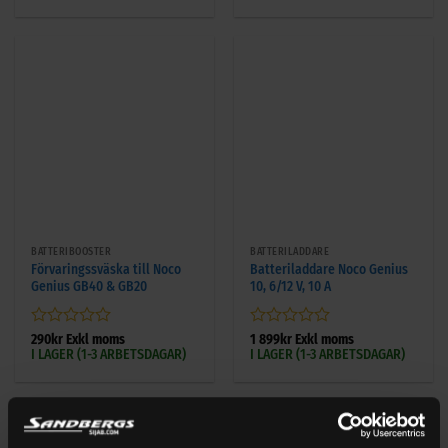
av
av
5
5
BATTERIBOOSTER
BATTERILADDARE
Förvaringssväska till Noco
Batteriladdare Noco Genius
Genius GB40 & GB20
10, 6/12 V, 10 A
Betygsatt
Betygsatt
290
kr
Exkl moms
1 899
kr
Exkl moms
I LAGER (1-3 ARBETSDAGAR)
I LAGER (1-3 ARBETSDAGAR)
0
0
av
av
5
5