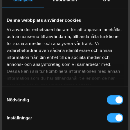
FRAKT
Attack 640 6HK Oljefri kompressor 400V
Denna webbplats använder cookies
Reduceringsventil
Vi använder enhetsidentifierare för att anpassa innehållet
och annonserna till användarna, tillhandahålla funktioner
Hjul för enkel förflyttning
för sociala medier och analysera vår trafik. Vi
2 st snabbkopplingar
vidarebefordrar även sådana identifierare och annan
information från din enhet till de sociala medier och
Oljefri för underhållsfri drift
annons- och analysföretag som vi samarbetar med.
Industrimotor borstlös 3 fas
Dessa kan i sin tur kombinera informationen med annan
information som du har tillhandahållit eller som de har
Specifikationer
samlat in när du har använt deras tjänster.
Genomlupen cylindervolym
640 l/min
Samtyckesval
Nödvändig
Fri avgiven luftmängd vid 6 bar
460 l/min
Max arbetstryck
10 bar
Inställningar
Tankstorlek
200 liter
Anslutningsgänga
R 1/4″