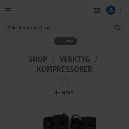
Skip
to
content
Sök
efter:
EXKL MOMS
SHOP
/
VERKTYG
/
KOMPRESSORER
MENY