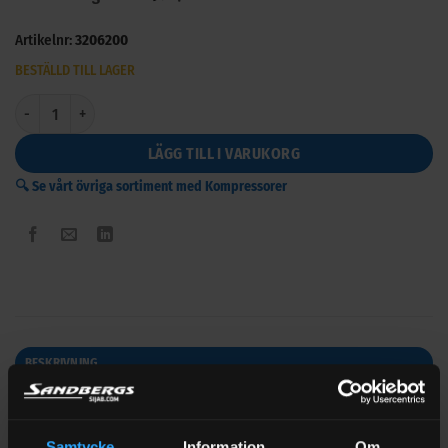
Artikelnr:
3206200
BESTÄLLD TILL LAGER
Attack 640 6HK Oljefri kompressor 400V mängd
LÄGG TILL I VARUKORG
🔍 Se vårt övriga sortiment med Kompressorer
BESKRIVNING
YTTERLIGARE INFORMATION
RECENSIONER (0)
Samtycke
Information
Om