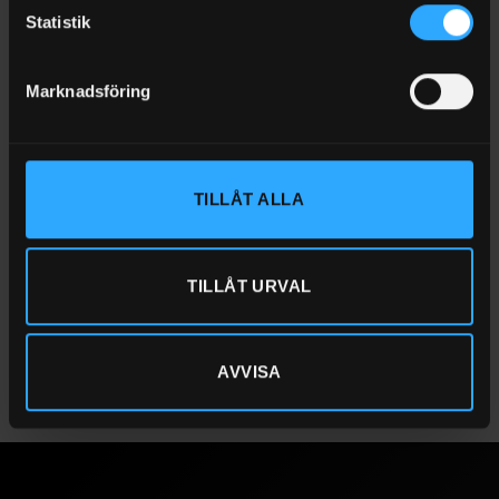
Statistik
Motoreffekt
6 hk
Skyddsklass
IP27
Marknadsföring
Varvtal
1400 v/min
Elektrisk anslutning
400 Volt
Erfoderlig säkring
9,5 Amp
TILLÅT ALLA
Ljudnivå vid 4 meter
72 dB
Mått LxBxH
1350x470x920 mm
TILLÅT URVAL
Vikt
130 kg
AVVISA