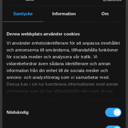
RECENSIONER (0)
Samtycke
Information
Om
FRAKT
Diesel och bensinfilter x2 med filterhus 70 l/min
Denna webbplats använder cookies
Patronfilter med genomskinlig behållare och löstagbar
Vi använder enhetsidentifierare för att anpassa innehållet
innerpatron. Filtersatsen kan monteras på pumpens ut eller
och annonserna till användarna, tillhandahålla funktioner
inlopp.
för sociala medier och analysera vår trafik. Vi
Dessa finns med vattenabsorberande patroner. Mängden
vidarebefordrar även sådana identifierare och annan
föroreningar eller vatten som finns är omedelbart synliga i
information från din enhet till de sociala medier och
den genomskinliga behållaren.
annons- och analysföretag som vi samarbetar med.
Eventuellt vatten eller föroreningar rensas ut via ventilen i
Dessa kan i sin tur kombinera informationen med annan
botten av behållaren.
information som du har tillhandahållit eller som de har
samlat in när du har använt deras tjänster.
Kan användas med bensin, diesel, HVO & biodiesel.
Samtyckesval
Nödvändig
Paketet inehåller
Filterhållare med 1″ anslutningar in och ut.