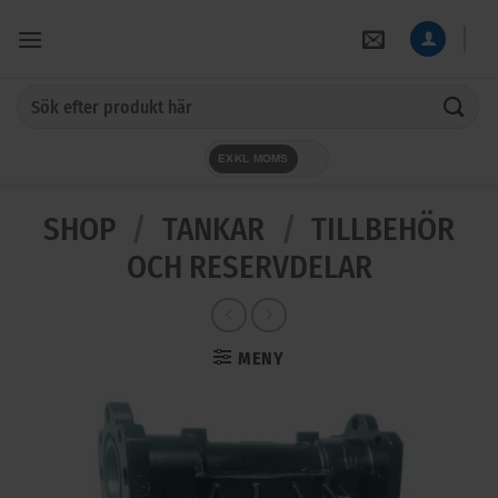
Skip
to
content
Sök
efter:
EXKL MOMS
SHOP
/
TANKAR
/
TILLBEHÖR
OCH RESERVDELAR
MENY