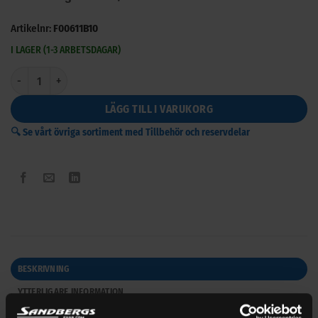
Artikelnr:
F00611B10
I LAGER (1-3 ARBETSDAGAR)
Diesel och bensinfilter x2 med filterhus 70 l/min mängd
LÄGG TILL I VARUKORG
🔍 Se vårt övriga sortiment med Tillbehör och reservdelar
BESKRIVNING
YTTERLIGARE INFORMATION
VARUMÄRKE