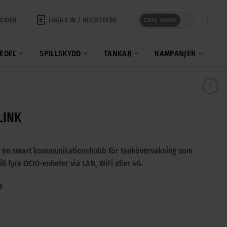
LOGGA IN / REGISTRERA
UIDER
EXKL MOMS
EDEL
SPILLSKYDD
TANKAR
KAMPANJER
LINK
r en smart kommunikationshubb för tankövervakning som
ll fyra OCIO-enheter via LAN, WiFi eller 4G.
0