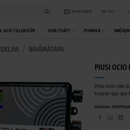
NYHETSBREV
OM OSS
G
L OCH TILLBEHÖR
KEM/TVÄTT
PUMPAR
SMÖRJM
VDELAR
/
NIVÅMÄTARE
PIUSI OCIO 
PIUSI OCIO LINK ä
kopplar upp upp ti
Artikelnr:
F00755L0