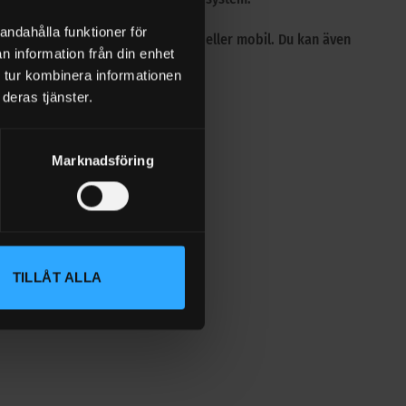
andahålla funktioner för
systemet från dator, surfplatta eller mobil. Du kan även
n information från din enhet
ar vid behov.
 tur kombinera informationen
deras tjänster.
Marknadsföring
TILLÅT ALLA