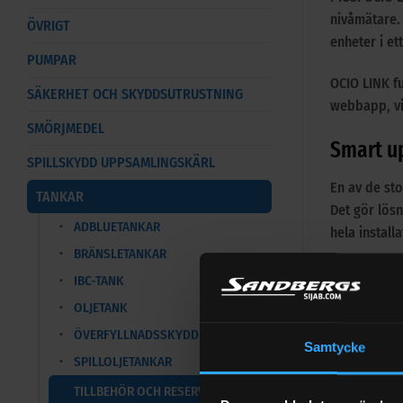
nivåmätare.
ÖVRIGT
enheter i e
PUMPAR
OCIO LINK f
SÄKERHET OCH SKYDDSUTRUSTNING
webbapp, vil
SMÖRJMEDEL
Smart u
SPILLSKYDD UPPSAMLINGSKÄRL
En av de sto
TANKAR
Det gör lösn
ADBLUETANKAR
hela install
BRÄNSLETANKAR
Systemet ka
IBC-TANK
skalbar lös
OLJETANK
ÖVERFYLLNADSSKYDD
Flexibel
Samtycke
SPILLOLJETANKAR
OCIO LINK k
TILLBEHÖR OCH RESERVDELAR
ger stor fri