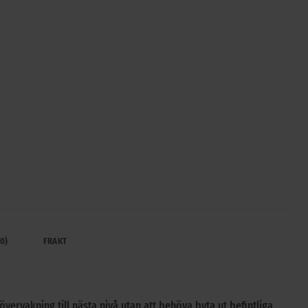
0)
FRAKT
vervakning till nästa nivå utan att behöva byta ut befintliga