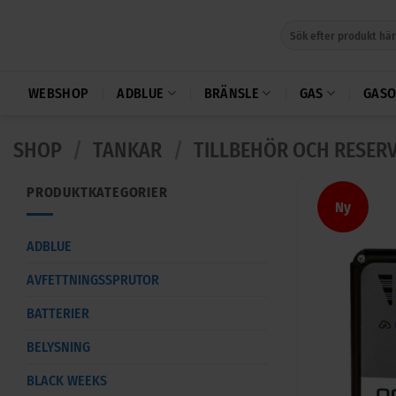
Skip
Sök
to
efter:
content
WEBSHOP
ADBLUE
BRÄNSLE
GAS
GASO
SHOP
/
TANKAR
/
TILLBEHÖR OCH RESER
PRODUKTKATEGORIER
Ny
ADBLUE
AVFETTNINGSSPRUTOR
BATTERIER
BELYSNING
BLACK WEEKS