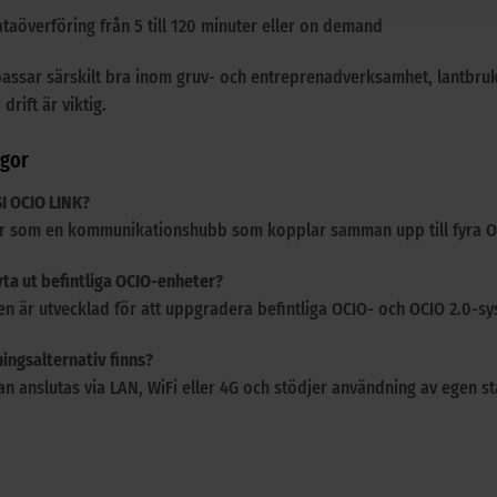
taöverföring från 5 till 120 minuter eller on demand
assar särskilt bra inom gruv- och entreprenadverksamhet, lantbruk 
rift är viktig.
ågor
I OCIO LINK?
r som en kommunikationshubb som kopplar samman upp till fyra 
ta ut befintliga OCIO-enheter?
en är utvecklad för att uppgradera befintliga OCIO- och OCIO 2.0-sy
ningsalternativ finns?
n anslutas via LAN, WiFi eller 4G och stödjer användning av egen s