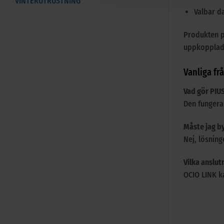
VINTERUTRUSTNING
Valbar da
Produkten p
uppkopplad d
Vanliga fr
Vad gör PIUS
Den fungera
Måste jag by
Nej, lösning
Vilka anslut
OCIO LINK ka