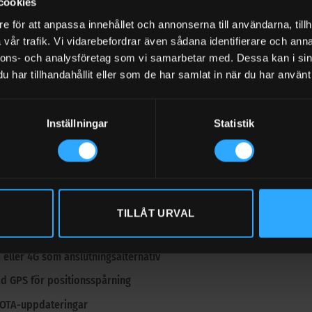
cookies
e för att anpassa innehållet och annonserna till användarna, tillh
erade webbappen är mobilanpassad och gör det enkelt att övervaka 
vår trafik. Vi vidarebefordrar även sådana identifierare och anna
ta data ska skickas, från 5 till 120 minuter, eller hämta uppdatering
nnons- och analysföretag som vi samarbetar med. Dessa kan i sin
har tillhandahållit eller som de har samlat in när du har använt 
er och fördelar
ummer: F00755L00
Inställningar
Statistik
g: OCIO LINK 120/240V 50/60Hz
el med OCIO och OCIO 2.0
upp till 4 enheter i samma nätverk
rad webbapp för övervakning och konfiguration
TILLÅT URVAL
ingar via e-post och webbläsare
 eller 4G som anslutningsalternativ
ad GPS för positionsspårning
 OTA-uppdateringar