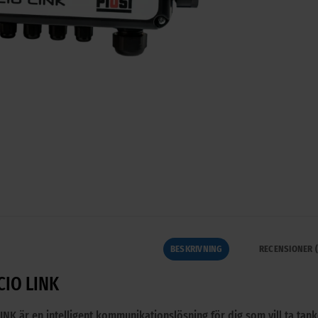
BESKRIVNING
RECENSIONER (
CIO LINK
INK är en intelligent kommunikationslösning för dig som vill ta tankö