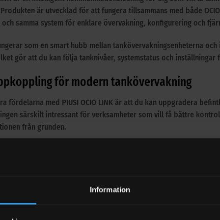
 Produkten är utvecklad för att fungera tillsammans med både OCIO
tt och samma system för enklare övervakning, konfigurering och fjär
ungerar som en smart hubb mellan tankövervakningsenheterna och int
ket gör att du kan följa tanknivåer, systemstatus och inställningar f
ppkoppling för modern tankövervakning
ra fördelarna med PIUSI OCIO LINK är att du kan uppgradera befintl
ingen särskilt intressant för verksamheter som vill få bättre kontr
ationen från grunden.
n ansluta upp till fyra OCIO-enheter i samma nätverk, även i bland
ning som passar där flera tankar eller mätpunkter behöver hanteras
 anslutning via LAN, WiFi eller 4G
Information
an anslutas via LAN, WiFi eller 4G beroende på hur din anläggning s
het i valet av uppkoppling. En och samma SIM-lösning kan användas fö