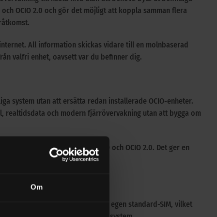
 och OCIO 2.0 och gör det möjligt att koppla samman flera
råtkomst.
ernet. All information skickas vidare till en molnbaserad
rån valfri enhet, oavsett var du befinner dig.
iga system utan att ersätta redan installerade OCIO-enheter.
oll, realtidsdata och modern fjärrövervakning utan att bygga om
ade konfigurationer med både OCIO och OCIO 2.0. Det ger en
 i samma miljö.
Om
er ut. Produkten stödjer dessutom egen standard-SIM, vilket
r upp till fyra OCIO-enheter i ett system.