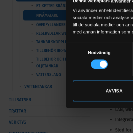
Denna webbplats använder 
ETIKETTER BRÄNSLETANKAR
Vi använder enhetsidentifierar
Den molnbas
NIVÅMÄTARE
sociala medier och analysera 
styra hur of
till de sociala medier och a
ÖVERFYLLANDSSKYDD
med annan information som du 
Funktion
RESERVDELAR WESTERN GLOBAL
TANKBILSKOPPLING
Samtyckesval
Artikeln
TILLBEHÖR IBC-TANK
Nödvändig
Benämnin
TILLBEHÖR OCH RESERVDELAR
OLJETANKAR
Kompatib
VATTENSLANG
Ansluter 
VATTENTANKAR
Molnbase
AVVISA
Notifier
TILLSATSER
LAN, WiFi
TRATTAR
Integrer
VERKTYG
Stöd för