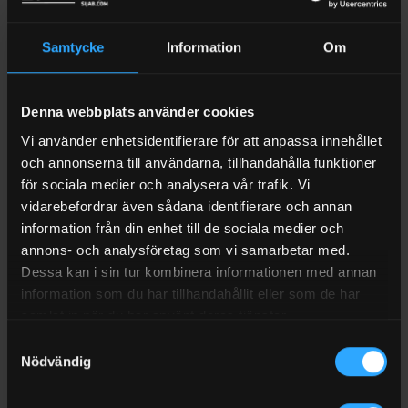
Samtycke
Information
Om
BESKRIVNING
VARUMÄRKE
Denna webbplats använder cookies
RECENSIONER (1)
Vi använder enhetsidentifierare för att anpassa innehållet
FRAKT
och annonserna till användarna, tillhandahålla funktioner
Lyftögglor Kingspan Truckmaster schackel
för sociala medier och analysera vår trafik. Vi
vidarebefordrar även sådana identifierare och annan
Lyftögglor som passar till Truckmaster-serien mobila tankar.
information från din enhet till de sociala medier och
Det sitter 4st per tank.
annons- och analysföretag som vi samarbetar med.
Dessa kan i sin tur kombinera informationen med annan
Truckmaster 970
information som du har tillhandahållit eller som de har
Truckmaster 880+90
samlat in när du har använt deras tjänster.
Samtyckesval
Säljes per styck.
Nödvändig