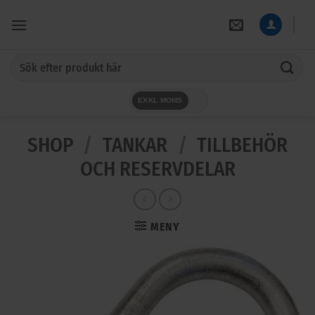
Skip
to
content
Sök
efter:
EXKL MOMS
SHOP
/
TANKAR
/
TILLBEHÖR
OCH RESERVDELAR
MENY