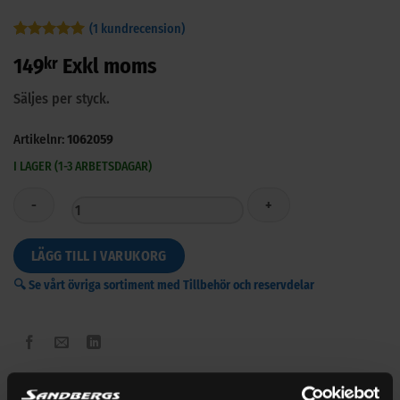
(
1
kundrecension)
Betygsatt
1
5
149
kr
Exkl moms
av 5
baserat på
kundrecension
Säljes per styck.
Artikelnr:
1062059
I LAGER (1-3 ARBETSDAGAR)
Kingspan
LÄGG TILL I VARUKORG
Truckmaster
🔍 Se vårt övriga sortiment med Tillbehör och reservdelar
Lyftöglor
schackel
970/880+90
mängd