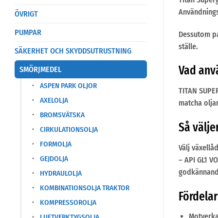
Användnings
ÖVRIGT
PUMPAR
Dessutom pa
ställe.
SÄKERHET OCH SKYDDSUTRUSTNING
Vad anvä
SMÖRJMEDEL
ASPEN PARK OLJOR
TITAN SUPER
AXELOLJA
matcha oljan
BROMSVÄTSKA
Så välje
CIRKULATIONSOLJA
FORMOLJA
Välj växellå
GEJDOLJA
– API GL1 V
godkännande
HYDRAULOLJA
KOMBINATIONSOLJA TRAKTOR
Fördela
KOMPRESSOROLJA
Motverkar
LUFTVERKTYGSOLJA