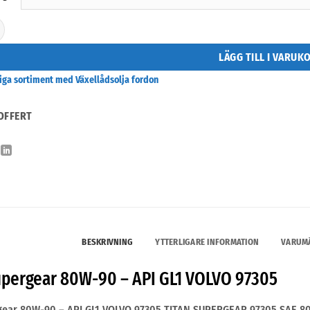
ear 80W-90 - API GL1 VOLVO 97305 mängd
LÄGG TILL I VARUK
riga sortiment med Växellådsolja fordon
OFFERT
BESKRIVNING
YTTERLIGARE INFORMATION
VARUM
upergear 80W-90 – API GL1 VOLVO 97305
gear 80W-90 – API GL1 VOLVO 97305 TITAN SUPERGEAR 97305 SAE 80W