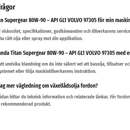
frågor
an Supergear 80W-90 – API GL1 VOLVO 97305 för min maskin 
d viskositet, specifikationer, godkännanden och tillverkarens servi
ha rätt olja eller spray mot din applikation.
landa Titan Supergear 80W-90 – API GL1 VOLVO 97305 med 
att undvika blandning om du inte säkert vet att basolja, tillsatser 
stemet eller följa maskintillverkarens instruktion.
 jag mer vägledning om växellådsolja fordon?
idan hittar du teknisk information och relaterade länkar. För fordo
a rekommenderad produkt.