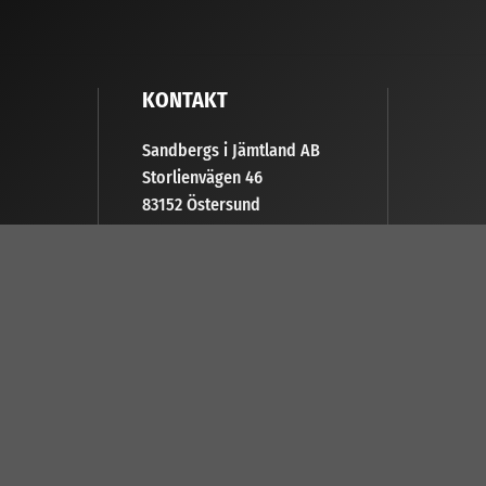
KONTAKT
Sandbergs i Jämtland AB
Storlienvägen 46
83152 Östersund
063-511110
info@sijab.com