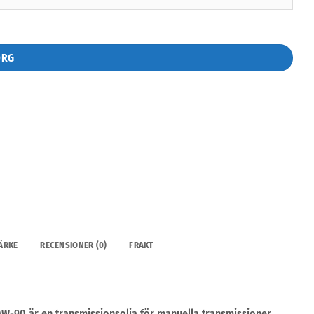
ORG
ÄRKE
RECENSIONER (0)
FRAKT
-90 är en transmissionsolja för manuella transmissioner.