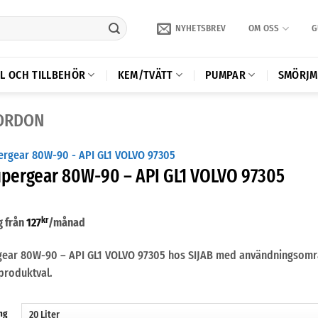
NYHETSBREV
OM OSS
G
L OCH TILLBEHÖR
KEM/TVÄTT
PUMPAR
SMÖRJM
FORDON
upergear 80W-90 – API GL1 VOLVO 97305
kr
g från
127
/månad
gear 80W-90 – API GL1 VOLVO 97305 hos SIJAB med användningsområde
produktval.
ng