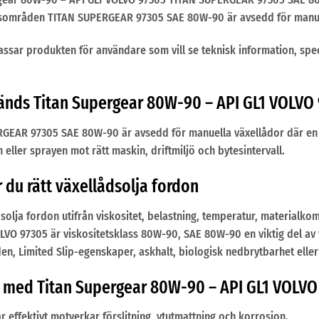
områden TITAN SUPERGEAR 97305 SAE 80W-90 är avsedd för manuell
ssar produkten för användare som vill se teknisk information, sp
nds Titan Supergear 80W-90 – API GL1 VOLVO 9
GEAR 97305 SAE 80W-90 är avsedd för manuella växellådor där en ol
 eller sprayen mot rätt maskin, driftmiljö och bytesintervall.
r du rätt växellådsolja fordon
dsolja fordon utifrån viskositet, belastning, temperatur, materialko
OLVO 97305 är viskositetsklass 80W-90, SAE 80W-90 en viktig del av 
n, Limited Slip-egenskaper, askhalt, biologisk nedbrytbarhet eller
r med Titan Supergear 80W-90 – API GL1 VOLVO
 effektivt motverkar förslitning, ytutmattning och korrosion.