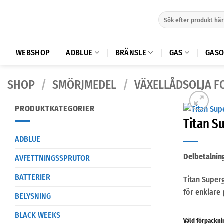
Skip
Sök
to
efter:
content
WEBSHOP
ADBLUE
BRÄNSLE
GAS
GASO
SHOP
/
SMÖRJMEDEL
/
VÄXELLÅDSOLJA 
PRODUKTKATEGORIER
Titan S
ADBLUE
Delbetalnin
AVFETTNINGSSPRUTOR
BATTERIER
Titan Super
för enklare 
BELYSNING
BLACK WEEKS
Väld förpackni