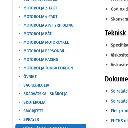
MOTOROLJA 2-TAKT
God oxida
MOTOROLJA 4-TAKT
Skonsam 
MOTOROLJA ATV FYRHJULING
Teknisk
MOTOROLJA BÅT
MOTOROLJA MOTORCYKEL
Specifika
MOTOROLJA PERSONBIL
Viskosite
MOTOROLJA RACING
Viskosite
MOTOROLJA TUNGA FORDON
ÖVRIGT
Dokumen
SÅGKEDJEOLJA
Se relat
SKÄRVÄTSKA - SKÄROLJA
Se relat
SKOTEROLJA
Fler pro
SMÖRJFETT
SPRAYER
FUCHS olj