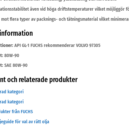
tionsstabilitet även vid höga driftstemperaturer vilket möjliggör fö
mot flera typer av packnings- och tätningsmaterial vilket minimerar
 information
tioner:
API GL-1 FUCHS rekommenderar VOLVO 97305
t:
80W-90
t:
SAE 80W-90
t och relaterade produkter
erad kategori
erad kategori
dukter från FUCHS
eguide för val av rätt olja