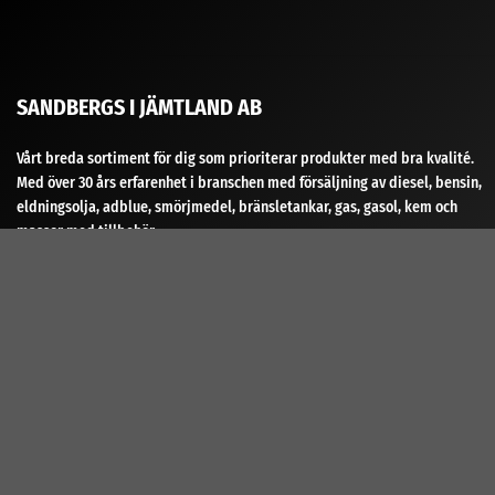
SANDBERGS I JÄMTLAND AB
Vårt breda sortiment för dig som prioriterar produkter med bra kvalité.
Med över 30 års erfarenhet i branschen med försäljning av diesel, bensin,
eldningsolja, adblue, smörjmedel, bränsletankar, gas, gasol, kem och
massor med tillbehör.
ENKLA & SÄKRA BETALNINGAR
Handla enkelt, tryggt och säkert. Som företag och privatperson går det
att betala med Swish, kort, banköverföring, delbetalning, leasing och
faktura när du ska betala i kassan. Det är möjligt att ange annan
leveransadress vid behov.
Kassan har stöd PEPPOL fakturaformat.