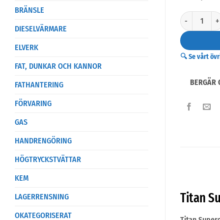
BRÄNSLE
Titan Superg
DIESELVÄRMARE
ELVERK
🔍 Se vårt öv
FAT, DUNKAR OCH KANNOR
BERGÄR 
FATHANTERING
FÖRVARING
GAS
HANDRENGÖRING
HÖGTRYCKSTVÄTTAR
KEM
Titan S
LAGERRENSNING
OKATEGORISERAT
Titan Super