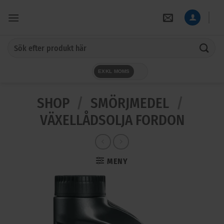
Skip
to
content
Sök
efter:
EXKL MOMS
SHOP
/
SMÖRJMEDEL
/
VÄXELLÅDSOLJA FORDON
MENY