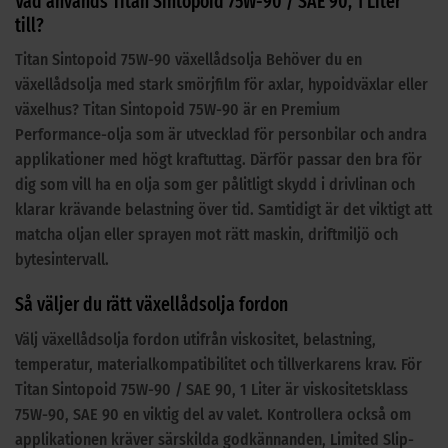
Vad används Titan Sintopoid 75W-90 / SAE 90, 1 Liter
till?
Titan Sintopoid 75W-90 växellådsolja Behöver du en
växellådsolja med stark smörjfilm för axlar, hypoidväxlar eller
växelhus? Titan Sintopoid 75W-90 är en Premium
Performance-olja som är utvecklad för personbilar och andra
applikationer med högt kraftuttag. Därför passar den bra för
dig som vill ha en olja som ger pålitligt skydd i drivlinan och
klarar krävande belastning över tid. Samtidigt är det viktigt att
matcha oljan eller sprayen mot rätt maskin, driftmiljö och
bytesintervall.
Så väljer du rätt växellådsolja fordon
Välj växellådsolja fordon utifrån viskositet, belastning,
temperatur, materialkompatibilitet och tillverkarens krav. För
Titan Sintopoid 75W-90 / SAE 90, 1 Liter är viskositetsklass
75W-90, SAE 90 en viktig del av valet. Kontrollera också om
applikationen kräver särskilda godkännanden, Limited Slip-