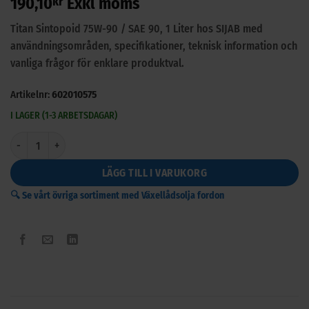
190,10
kr
Exkl moms
av 5
baserat på
kundrecension
Titan Sintopoid 75W-90 / SAE 90, 1 Liter hos SIJAB med
användningsområden, specifikationer, teknisk information och
vanliga frågor för enklare produktval.
Artikelnr:
602010575
I LAGER (1-3 ARBETSDAGAR)
Titan Sintopoid 75W-90 / SAE 90, 1 Liter mängd
LÄGG TILL I VARUKORG
🔍 Se vårt övriga sortiment med Växellådsolja fordon