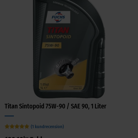
Titan Sintopoid 75W-90 / SAE 90, 1 Liter
(
1
kundrecension)
Betygsatt
1
5