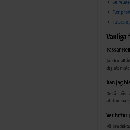
Se relat
Fler pro
FUCHS olj
Vanliga 
Passar Ren
Jämför allti
dig att matc
Kan jag b
Det är bäst 
att tömma sy
Var hittar
På produkts