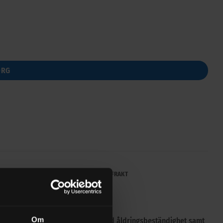
ORG
ÄRKE
RECENSIONER (0)
FRAKT
Om
riella växellåds-oljor med förhöjd åldringsbeständighet samt