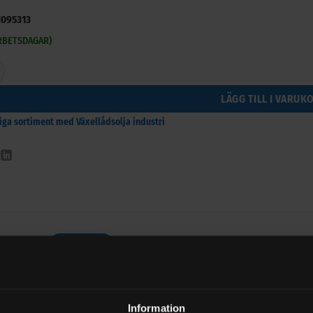
1095313
ARBETSDAGAR)
yn XT 680 mängd
LÄGG TILL I VARUK
riga sortiment med Växellådsolja industri
BESKRIVNING
YTTERLIGARE INFORMATION
VARUM
 Unisyn XT 680
Information
 i RENOLIN UNISYN XT serien är demulgerande, helsyntetiska, indust