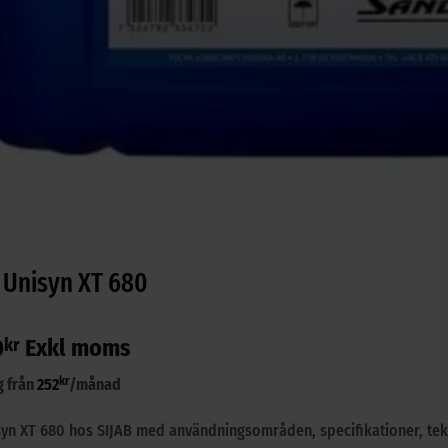
 Unisyn XT 680
0
kr
Exkl moms
kr
g från
252
/månad
syn XT 680 hos SIJAB med användningsområden, specifikationer, tekn