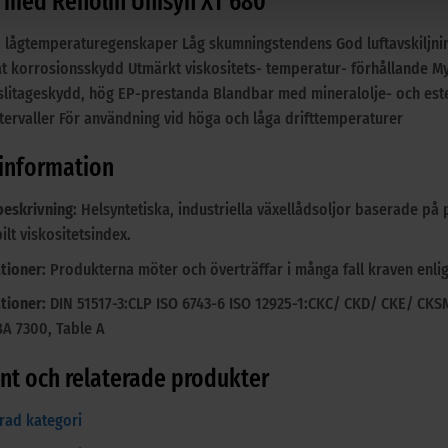
r med Renolin Unisyn XT 680
 lågtemperaturegenskaper Låg skumningstendens God luftavskiljni
t korrosionsskydd Utmärkt viskositets- temperatur- förhållande Myck
slitageskydd, hög EP-prestanda Blandbar med mineralolje- och ester
ntervaller För användning vid höga och låga drifttemperaturer
 information
eskrivning:
Helsyntetiska, industriella växellådsoljor baserade på 
ilt viskositetsindex.
tioner:
Produkterna möter och överträffar i många fall kraven enlig
tioner:
DIN 51517-3:CLP ISO 6743-6 ISO 12925-1:CKC/ CKD/ CKE/ CK
BA 7300, Table A
t och relaterade produkter
erad kategori