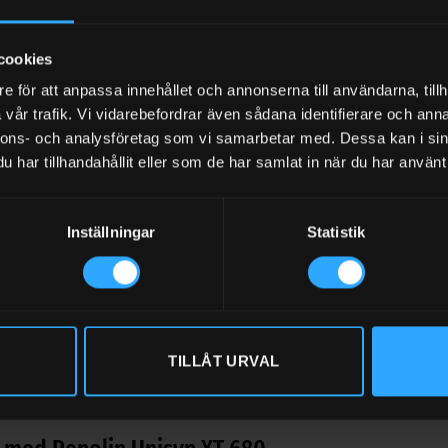
astbärande kapacitet och slitageskydd. Produkterna är baserade på 
cookies
ssar produkten för användare som vill se teknisk information, sp
e för att anpassa innehållet och annonserna till användarna, tillh
vår trafik. Vi vidarebefordrar även sådana identifierare och anna
nds Renolin Unisyn XT 680 till?
nnons- och analysföretag som vi samarbetar med. Dessa kan i sin
har tillhandahållit eller som de har samlat in när du har använt 
YN XT serien rekommenderas för alla typer av applikationer inom in
s av tillverkaren. Högt belastade lager, länkar, tryckskruvar, cylin
kt smörjas, även vid tillfälliga temperaturtoppar upp till +150°C.
Inställningar
Statistik
a både vid hög respektive låg temperatur.
 det viktigt att matcha oljan eller sprayen mot rätt maskin, driftmilj
r du rätt växellådsolja industri
TILLÅT URVAL
dsolja industri utifrån viskositet, belastning, temperatur, materialk
en kräver särskilda godkännanden, Limited Slip-egenskaper, askhalt