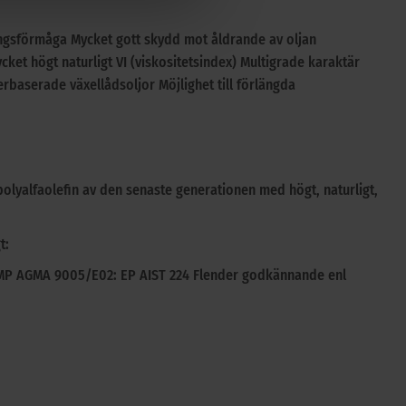
ngsförmåga Mycket gott skydd mot åldrande av oljan
et högt naturligt VI (viskositetsindex) Multigrade karaktär
baserade växellådsoljor Möjlighet till förlängda
polyalfaolefin av den senaste generationen med högt, naturligt,
t:
SMP AGMA 9005/E02: EP AIST 224 Flender godkännande enl