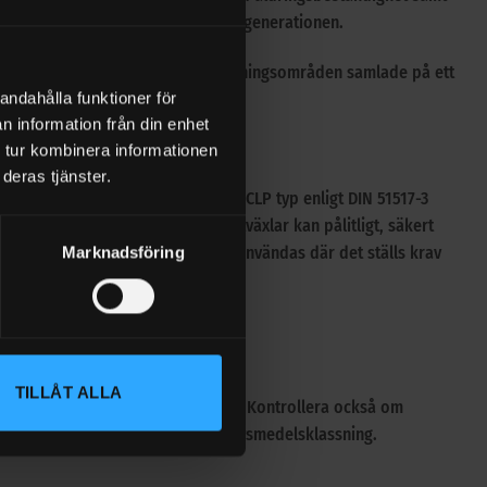
polyalfaolefin ( PAO) av senaste generationen.
ecifikationer och praktiska användningsområden samlade på ett
andahålla funktioner för
n information från din enhet
 tur kombinera informationen
deras tjänster.
dustrin där en syntetisk olja av CLP typ enligt DIN 51517-3
driska kugghjul, snäck-och planetväxlar kan pålitligt, säkert
 RENOLIN UNISYN XT kan specifikt användas där det ställs krav
Marknadsföring
ö och bytesintervall.
TILLÅT ALLA
ompatibilitet och tillverkarens krav. Kontrollera också om
, biologisk nedbrytbarhet eller livsmedelsklassning.