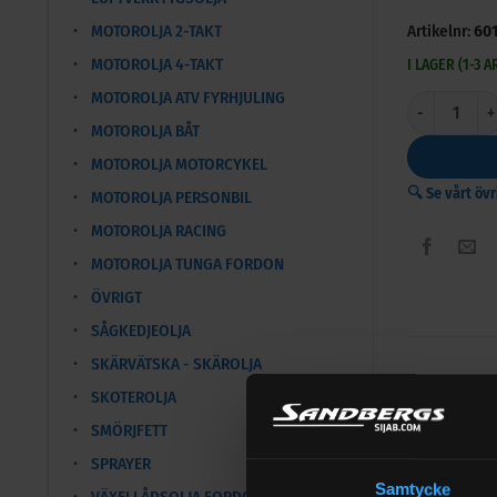
MOTOROLJA 2-TAKT
Artikelnr:
60
MOTOROLJA 4-TAKT
I LAGER (1-3 
MOTOROLJA ATV FYRHJULING
Renolin Unis
MOTOROLJA BÅT
MOTOROLJA MOTORCYKEL
🔍 Se vårt öv
MOTOROLJA PERSONBIL
MOTOROLJA RACING
MOTOROLJA TUNGA FORDON
ÖVRIGT
SÅGKEDJEOLJA
SKÄRVÄTSKA - SKÄROLJA
SKOTEROLJA
SMÖRJFETT
Renolin
SPRAYER
Samtycke
Produkterna
VÄXELLÅDSOLJA FORDON