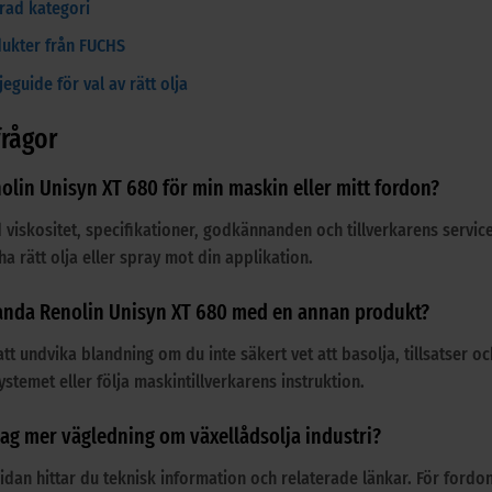
erad kategori
dukter från FUCHS
eguide för val av rätt olja
frågor
olin Unisyn XT 680 för min maskin eller mitt fordon?
d viskositet, specifikationer, godkännanden och tillverkarens servi
ha rätt olja eller spray mot din applikation.
landa Renolin Unisyn XT 680 med en annan produkt?
att undvika blandning om du inte säkert vet att basolja, tillsatser 
stemet eller följa maskintillverkarens instruktion.
 jag mer vägledning om växellådsolja industri?
idan hittar du teknisk information och relaterade länkar. För fordo