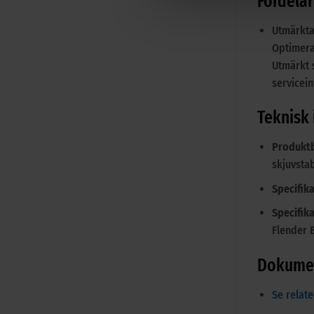
Fördela
Utmärkta
Optimera
Utmärkt 
servicei
Teknisk
Produktb
skjuvstab
Specifika
Specifika
Flender 
Dokumen
Se relat