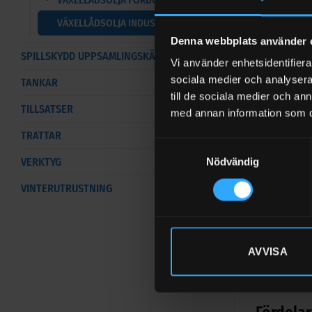
optimerad l
VÄXELLÅDSOLJA INDUSTRI
Denna webbplats använder 
Dessutom pa
SPILLSKYDD UPPSAMLINGSKÄRL
Vi använder enhetsidentifierar
ställe.
sociala medier och analysera 
TANKAR
Vad anvä
till de sociala medier och a
TILLSATSER
med annan information som du 
RENOLIN UNIS
TRATTAR
rekommendera
Samtyckesval
VERKTYG
och ekonomis
Nödvändig
på prestand
VINTERUTRUSTNING
Samtidigt är
Så välje
AVVISA
Välj växellå
applikation