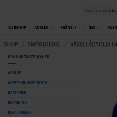
Skip
Sök
to
efter:
content
WEBSHOP
ADBLUE
BRÄNSLE
GAS
GASO
SHOP
/
SMÖRJMEDEL
/
VÄXELLÅDSOLJA I
PRODUKTKATEGORIER
ADBLUE
AVFETTNINGSSPRUTOR
BATTERIER
BELYSNING
BLACK WEEKS