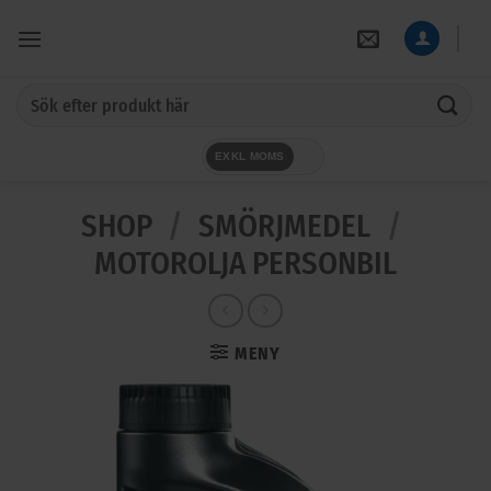
Skip
to
content
Sök
efter:
EXKL MOMS
SHOP
/
SMÖRJMEDEL
/
MOTOROLJA PERSONBIL
MENY