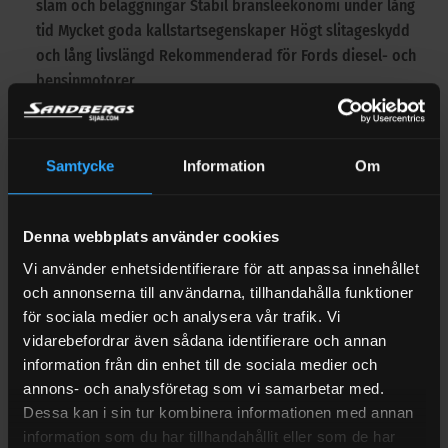
slam och beläggningar Stabil bränsleekonomi under lång
tid Mycket goda kallstartsegenskaper Högt slitageskydd
och lång livslängd Rekommenderad för Fords diesel- och
bensinmotorer
Teknisk information
Specifikationer:
För bästa resultat bör alltid ett fullständigt
Samtycke
Information
Om
oljebyte göras vid övergång till denna produkt. Lämplig för
Fords diesel- och bensinmotorer, med eller utan turbo
Motorer med direkt eller indirekt insprutning Personbilar
Denna webbplats använder cookies
som kräver olja enligt ACEA A5/B5 eller FORD WSS-M2C913-
Vi använder enhetsidentifierare för att anpassa innehållet
C/D JAGUAR LAND ROVER STJLR.03.5003-godkända motorer
och annonserna till användarna, tillhandahålla funktioner
Andra tillverkare som Renault, Iveco och Chrysler med
för sociala medier och analysera vår trafik. Vi
motsvarande
vidarebefordrar även sådana identifierare och annan
information från din enhet till de sociala medier och
Godkännanden:
JAGUAR LAND ROVER STJLR.03.5003 Fuchs
annons- och analysföretag som vi samarbetar med.
rekommenderar ACEA A1/B1 API CF CHRYSLER MS 6395
Dessa kan i sin tur kombinera informationen med annan
FORD WSS-M2C913-A FORD WSS-M2C913-B IVECO 18-1811
information som du har tillhandahållit eller som de har
CLASSE S1/S2 JAGUAR M2C913-B RENAULT RN0700