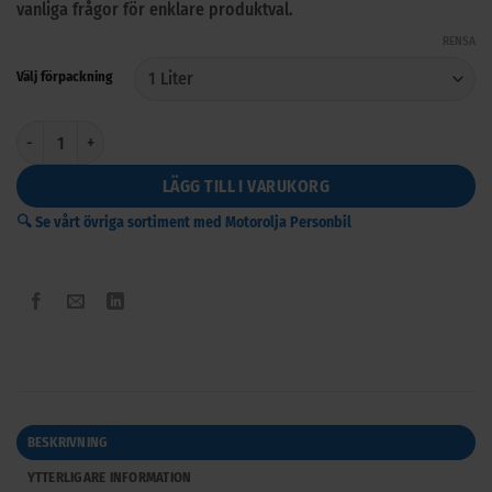
vanliga frågor för enklare produktval.
RENSA
Välj förpackning
TITAN Supersyn F ECO-DT 5W-30 mängd
LÄGG TILL I VARUKORG
🔍 Se vårt övriga sortiment med Motorolja Personbil
BESKRIVNING
YTTERLIGARE INFORMATION