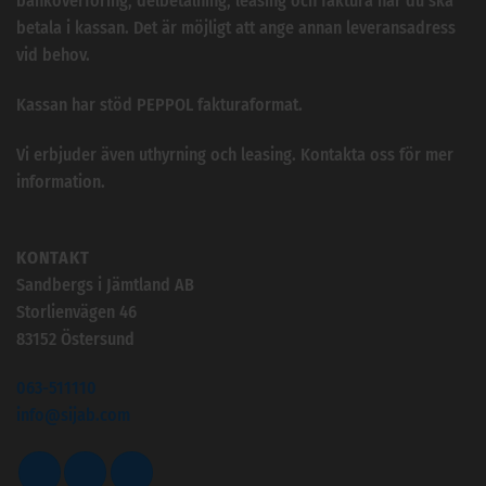
banköverföring, delbetalning, leasing och faktura när du ska
betala i kassan. Det är möjligt att ange annan leveransadress
vid behov.
Kassan har stöd PEPPOL fakturaformat.
Vi erbjuder även uthyrning och leasing. Kontakta oss för mer
information.
KONTAKT
Sandbergs i Jämtland AB
Storlienvägen 46
83152 Östersund
063-511110
info@sijab.com