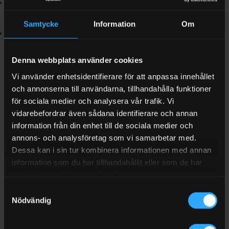
Huvudanvändning:
Hydraulsystem, hydrostatiska växlar,
styrsystem, glid- och antifriktionslager
Samtycke
Information
Om
Certifikat och specifikationer:
NSF H1
Denna webbplats använder cookies
NSF ISO 21469
Vi använder enhetsidentifierare för att anpassa innehållet
och annonserna till användarna, tillhandahålla funktioner
Kosher
för sociala medier och analysera vår trafik. Vi
Halal
vidarebefordrar även sådana identifierare och annan
information från din enhet till de sociala medier och
DIN 51524:
HLP
annons- och analysföretag som vi samarbetar med.
ISO 6743-4:
L-HM
Dessa kan i sin tur kombinera informationen med annan
information som du har tillhandahållit eller som de har
Dokument och relaterade produkter
samlat in när du har använt deras tjänster.
Om du arbetar med livsmedelsgodkända smörjmedel i flera
Samtyckesval
Nödvändig
delar av anläggningen kan det vara klokt att samordna valet
med andra produkter i samma systemfamilj. Se därför även
vårt sortiment av
hydraulolja
,
smörjfett
och fler produkter