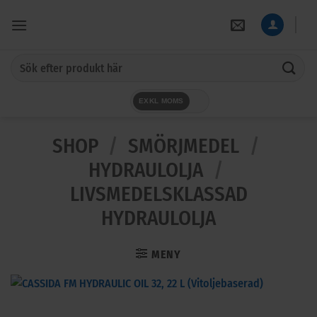
Skip
to
content
Sök
efter:
EXKL MOMS
SHOP
/
SMÖRJMEDEL
/
HYDRAULOLJA
/
LIVSMEDELSKLASSAD
HYDRAULOLJA
MENY