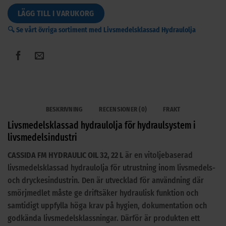
CASSIDA
LÄGG TILL I VARUKORG
FM
🔍 Se vårt övriga sortiment med Livsmedelsklassad Hydraulolja
HYDRAULIC
OIL
32,
22
L
(Vitoljebaserad)
mängd
BESKRIVNING
RECENSIONER (0)
FRAKT
Livsmedelsklassad hydraulolja för hydraulsystem i
livsmedelsindustri
CASSIDA FM HYDRAULIC OIL 32, 22 L
är en vitolje­baserad
livsmedelsklassad hydraulolja för utrustning inom livsmedels-
och dryckesindustrin. Den är utvecklad för användning där
smörjmedlet måste ge driftsäker hydraulisk funktion och
samtidigt uppfylla höga krav på hygien, dokumentation och
godkända livsmedelsklassningar. Därför är produkten ett