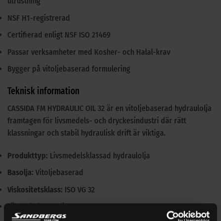
utrustning
NSF H1-registrerad
Certifierad enligt NSF ISO 21469
Passar verksamheter med Kosher- och Halal-krav
Bygger på vitoljebaserad formulering
Teknisk information
CASSIDA FM HYDRAULIC OIL 32 är en vitoljebaserad hydraulolja
framtagen för livsmedels- och dryckesindustri där rätt
klassningar och stabil hydraulisk drift är viktiga.
Produkttyp:
Livsmedelsklassad hydraulolja
Basolja:
Vitolje­baserad
Viskositetsklass:
ISO VG 32
Förpackning:
22 liter