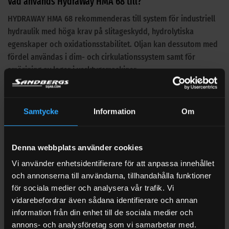
Vad används HydraWay HMA 68 till?
HYDRAWAY HMA 68 rekommenderas till system för industriell
hydraulik med höga krav på slitageskydd, hydrolytiska
egenskaper och oxidationsstabilitet. Oljan kan dessutom med
fördel användas i dim- och cirkulationssystem samt för
smörjning av lager i verktygsmaskiner.
Samtidigt är det viktigt att matcha oljan eller sprayen mot rätt
maskin, driftmiljö och bytesintervall.
Samtycke
Information
Om
Så väljer du rätt hydraulolja
Välj hydraulolja utifrån viskositet, belastning, temperatur,
Denna webbplats använder cookies
materialkompatibilitet och tillverkarens krav. Kontrollera
också om applikationen kräver särskilda godkännanden,
Vi använder enhetsidentifierare för att anpassa innehållet
Limited Slip-egenskaper, askhalt, biologisk nedbrytbarhet
och annonserna till användarna, tillhandahålla funktioner
eller livsmedelsklassning.
för sociala medier och analysera vår trafik. Vi
vidarebefordrar även sådana identifierare och annan
Fördelar med HydraWay HMA 68
information från din enhet till de sociala medier och
annons- och analysföretag som vi samarbetar med.
Moderna, kompakta hydraulsystem ställer höga krav på