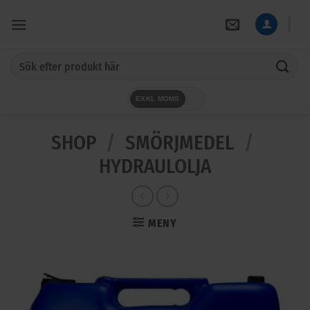
Skip
to
content
Sök
efter:
EXKL MOMS
SHOP
/
SMÖRJMEDEL
/
HYDRAULOLJA
MENY