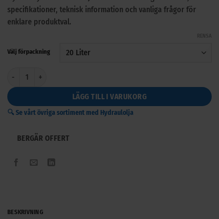
specifikationer, teknisk information och vanliga frågor för
enklare produktval.
RENSA
Välj förpackning
HydraWay HMA 68 mängd
LÄGG TILL I VARUKORG
🔍 Se vårt övriga sortiment med Hydraulolja
BERGÄR OFFERT
BESKRIVNING