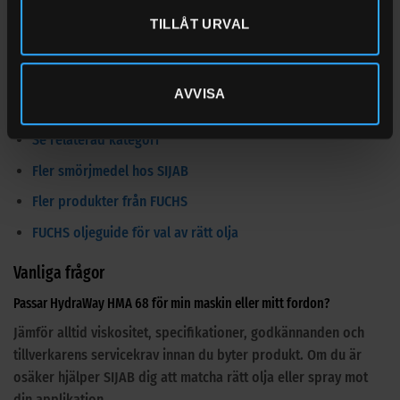
281/80, SS 155434 AAM 68.
TILLÅT URVAL
Rekommendationer:
Uppfyller kraven i Denison HF-0 / HF-1
/ HF-2, Cincinnati Machine P-68, P-69, P70.
AVVISA
Dokument och relaterade produkter
Se relaterad kategori
Fler smörjmedel hos SIJAB
Fler produkter från FUCHS
FUCHS oljeguide för val av rätt olja
Vanliga frågor
Passar HydraWay HMA 68 för min maskin eller mitt fordon?
Jämför alltid viskositet, specifikationer, godkännanden och
tillverkarens servicekrav innan du byter produkt. Om du är
osäker hjälper SIJAB dig att matcha rätt olja eller spray mot
din applikation.