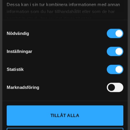
Dessa kan i sin tur kombinera informationen med annan
hydrauloljorna, för att erhålla problemfri drift under
information som du har tillhandahållit eller som de har
många år.
samlat in när du har använt deras tjänster.
HYDRAWAY HMA 68 är baserad på ljusa, hårt
Samtyckesval
solventraffinerade paraffinbasoljor med
Nödvändig
funktionsförbättrade tillsatser.
HYDRAWAY HMA 68 ger problemfri drift genom sitt extremt
Inställningar
goda slitageskydd och mycket goda luft- och
vattenavskiljande egenskaper.
Statistik
Oljan är zinkfri, vilket minskar miljöbelastningen och risken
för allergiska reaktioner
Marknadsföring
Teknisk information
Produktbeskrivning:
HYDRAWAY HMA 68 är en
mineraloljebaserad zinkfri hydraulolja med hög prestanda
TILLÅT ALLA
och lång livslängd.
Specifikationer:
DIN 51524-2: HLP, ISO 6743-4: L-HM, IP