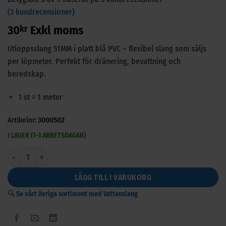
(
3
kundrecensioner)
30
kr
Exkl moms
Utloppsslang 51MM i platt blå PVC – flexibel slang som säljs
per löpmeter. Perfekt för dränering, bevattning och
beredskap.
1 st = 1 meter
Artikelnr:
3000502
I LAGER (1-3 ARBETSDAGAR)
Utloppsslang 51MM mängd
LÄGG TILL I VARUKORG
🔍 Se vårt övriga sortiment med Vattenslang