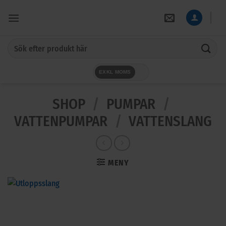
Skip
to
content
Sök
efter:
EXKL MOMS
SHOP
/
PUMPAR
/
VATTENPUMPAR
/
VATTENSLANG
MENY