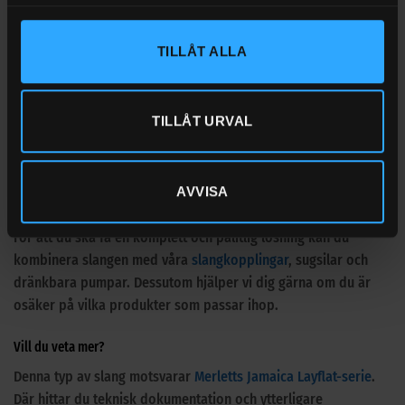
Tillfälliga installationer inom krisberedskap
Fördelar som gör skillnad
TILLÅT ALLA
Invändig diameter: 51 mm (1 1/2″)
Platt design – kräver minimalt utrymme vid förvaring
TILLÅT URVAL
Slitstark blå PVC – väder- och UV-beständig
Klarar högt arbetstryck – fungerar i krävande miljöer
AVVISA
Kombinera med rätt tillbehör
För att du ska få en komplett och pålitlig lösning kan du
kombinera slangen med våra
slangkopplingar
, sugsilar och
dränkbara pumpar. Dessutom hjälper vi dig gärna om du är
osäker på vilka produkter som passar ihop.
Vill du veta mer?
Denna typ av slang motsvarar
Merletts Jamaica Layflat-serie
.
Där hittar du teknisk dokumentation och ytterligare