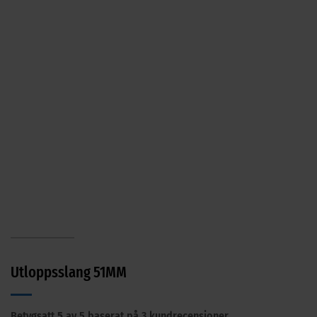
Utloppsslang 51MM
Betygsatt
5
av 5 baserat på
3
kundrecensioner