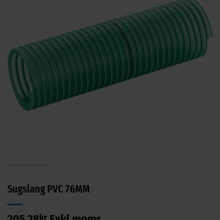
Sugslang PVC 76MM
205,28
kr
Exkl moms