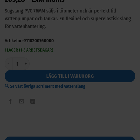
Sugslang PVC 76MM säljs i löpmeter och är perfekt till
vattenpumpar och tankar. En flexibel och superelastisk slang
för vattenhantering.
Artikelnr:
9110200760000
I LAGER (1-3 ARBETSDAGAR)
Sugslang PVC 76MM mängd
LÄGG TILL I VARUKORG
🔍 Se vårt övriga sortiment med Vattenslang