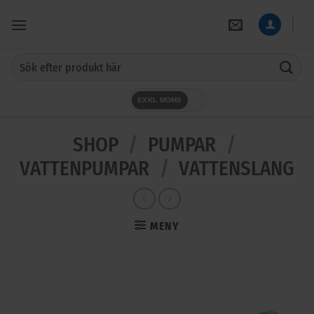
Skip
to
content
Sök
efter:
EXKL MOMS
SHOP
/
PUMPAR
/
VATTENPUMPAR
/
VATTENSLANG
MENY