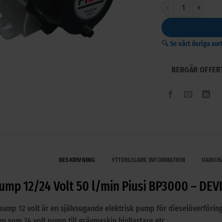
Dieselpump 12/24 Vo
🔍 Se vårt övriga s
BERGÄR OFFER
BESKRIVNING
YTTERLIGARE INFORMATION
VARUM
ump 12/24 Volt 50 l/min Piusi BP3000 – DEV
pump 12 volt är en självsugande elektrisk pump för dieselöverföring,
n som 24 volt pump till grävmaskin hjullastare etc.