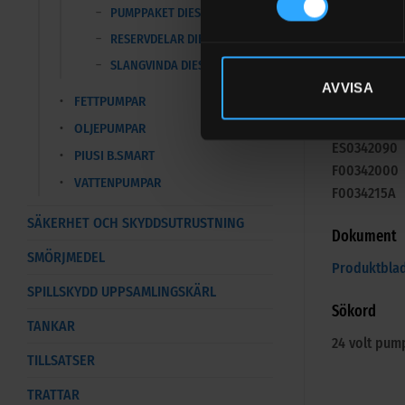
PUMPPAKET DIESEL
Skovelsats
RESERVDELAR DIESEL
Strömbrytar
SLANGVINDA DIESEL
Elbox, kabl
AVVISA
FETTPUMPAR
Reservdel
OLJEPUMPAR
ES0342090
PIUSI B.SMART
F00342000
VATTENPUMPAR
F0034215A
SÄKERHET OCH SKYDDSUTRUSTNING
Dokument
SMÖRJMEDEL
Produktbla
SPILLSKYDD UPPSAMLINGSKÄRL
Sökord
TANKAR
24 volt pump
TILLSATSER
TRATTAR