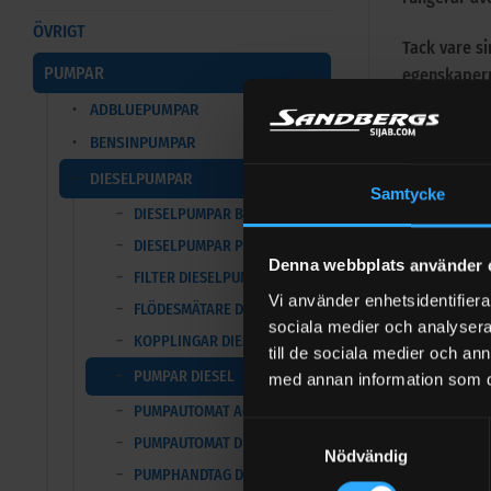
ÖVRIGT
Tack vare si
PUMPAR
egenskapern
ADBLUEPUMPAR
Pump av 
BENSINPUMPAR
IP55 mot
DIESELPUMPAR
Samtycke
Använd i 
DIESELPUMPAR B.SMART
Stödfäst
DIESELPUMPAR PROGRAMVARA
Denna webbplats använder 
FILTER DIESELPUMPAR
OBS! För ko
Vi använder enhetsidentifierar
FLÖDESMÄTARE DIESEL
sociala medier och analysera 
Tillbehör
KOPPLINGAR DIESEL
till de sociala medier och a
PUMPAR DIESEL
Elbox, 4 me
med annan information som du 
Slangfästen 
PUMPAUTOMAT AGILIS
Samtyckesval
Vinklad kop
PUMPAUTOMAT DIESEL
Nödvändig
PUMPHANDTAG DIESEL
Reservdelar