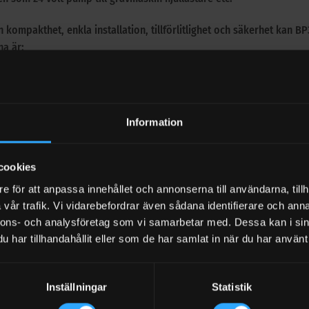
n kompakthet, enkla installation, tillförlitlighet och säkerhet kan
a är:
skoveltyp.
orskydd.
Information
intermittent drift med en arbetscykel på 30 min.
e för pumpfixering.
cookies
mplett pump med el och kablage köpas till.
e för att anpassa innehållet och annonserna till användarna, tillh
vår trafik. Vi vidarebefordrar även sådana identifierare och anna
nnons- och analysföretag som vi samarbetar med. Dessa kan i sin
ter kablage och batteriklämmor 12/24V
har tillhandahållit eller som de har samlat in när du har använt 
2st
pling 90 grader 1″ BSP
Inställningar
Statistik