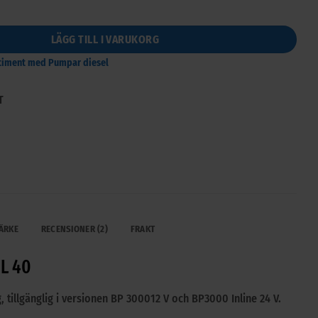
lt 50 l/min Piusi BP3000 - DEVIL 40 mängd
LÄGG TILL I VARUKORG
ortiment med Pumpar diesel
T
ÄRKE
RECENSIONER (2)
FRAKT
IL 40
 tillgänglig i versionen BP 300012 V och BP3000 Inline 24 V.