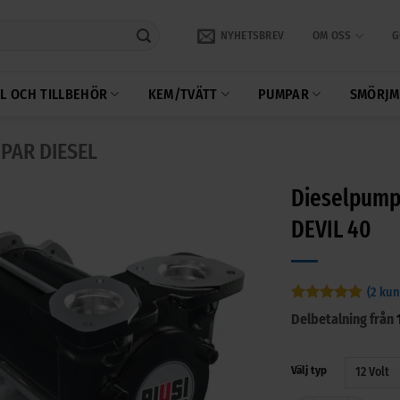
NYHETSBREV
OM OSS
G
L OCH TILLBEHÖR
KEM/TVÄTT
PUMPAR
SMÖRJM
PAR DIESEL
Dieselpump 
DEVIL 40
(
2
kun
Betygsatt
2
5
Delbetalning från
av 5
baserat på
kundrecensioner
Välj typ