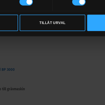
e PIUSI 16A 250V
age och batteriklämmor 12/24V
TILLÅT URVAL
spump
d BP 3000
 till grävmaskin