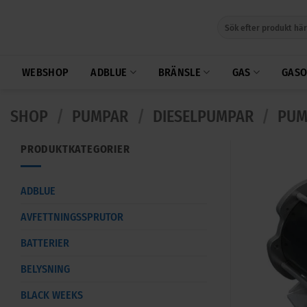
Skip
Sök
to
efter:
content
WEBSHOP
ADBLUE
BRÄNSLE
GAS
GASO
SHOP
/
PUMPAR
/
DIESELPUMPAR
/
PUM
PRODUKTKATEGORIER
ADBLUE
AVFETTNINGSSPRUTOR
BATTERIER
BELYSNING
BLACK WEEKS