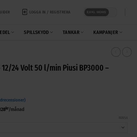
LOGGA IN / REGISTRERA
UIDER
EXKL MOMS
EDEL
SPILLSKYDD
TANKAR
KAMPANJER
12/24 Volt 50 l/min Piusi BP3000 –
drecensioner)
kr
128
/månad
RENSA