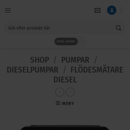
Skip
to
content
Sök
efter:
EXKL MOMS
SHOP
/
PUMPAR
/
DIESELPUMPAR
/
FLÖDESMÄTARE
DIESEL
MENY