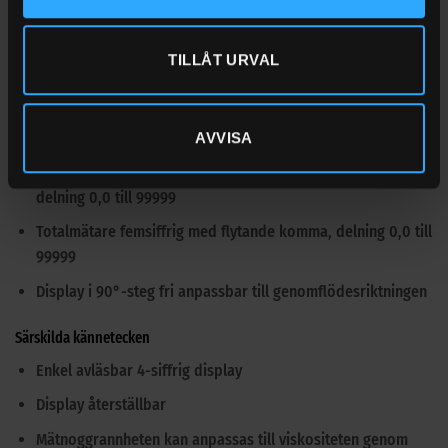
Packningar
NBR
70
Dimensioner utanpå
110 x 85 x 55
TILLÅT URVAL
LxBxH (
mm
)
Vikt (
kg
)
0,48
AVVISA
Specifikation
Dagsmätare femsiffrig med flytande komma, återställbar,
delning 0,0 till 99999
Totalmätare femsiffrig med flytande komma, delning 0,0 till
99999
Display
i
90°-steg fri anpassbar till genomflödesriktningen
Särskilda kännetecken
Enkel avläsbar 4-siffrig display
Display återställbar
Mätnoggrannheten kan anpassas till viskositeten genom