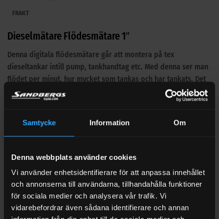
FRAKT
Dieselmätare Flödesmätare 1″
Denna digitala flödesmätare går att montera på tex
dieseltankar intill pump, tankhandtag etc. Med denna ser man
flödet per minut, hur mycket som tankas och har tankats. Det
finns även ett total-räkneverk.
För att installera direkt på tankhantag behövs 1st –
1″ adapter
.
Samtycke
Information
Om
Tekniska data
Avstånd in-/utloppsfläns
Denna webbplats använder cookies
110
(
mm
)
Vi använder enhetsidentifierare för att anpassa innehållet
Anslutning
G
1”
invändig
och annonserna till användarna, tillhandahålla funktioner
Diesel, eldningsolja, självsmörjande
för sociala medier och analysera vår trafik. Vi
Medier
tunnflytande medier
vidarebefordrar även sådana identifierare och annan