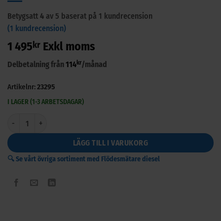
Betygsatt
4
av 5 baserat på
1
kundrecension
(
1
kundrecension)
1 495
kr
Exkl moms
kr
Delbetalning från
114
/månad
Artikelnr:
23295
I LAGER (1-3 ARBETSDAGAR)
Dieselmätare Flödesmätare 1" mängd
LÄGG TILL I VARUKORG
🔍 Se vårt övriga sortiment med Flödesmätare diesel