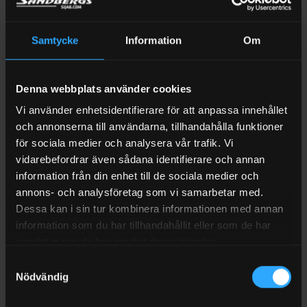
RECENSIONER (1)
FRAKT
Samtycke
Information
Om
Svängbart väggfäste till slangvindor
Detta är ett svängbart väggfäste till slangvindor från Piusi.
Denna webbplats använder cookies
Fästet passar alla slangvindor från Piusi.
Vi använder enhetsidentifierare för att anpassa innehållet
Välj mellan Liten eller Stor beroende på vilken storlek på
och annonserna till användarna, tillhandahålla funktioner
slangvinda den ska användas till.
för sociala medier och analysera vår trafik. Vi
vidarebefordrar även sådana identifierare och annan
Här hittar du vilken typ av storlek du har på slangvindan.
information från din enhet till de sociala medier och
annons- och analysföretag som vi samarbetar med.
Slangvindor för AdBlue
Dessa kan i sin tur kombinera informationen med annan
Slangvindor för Diesel och Bensin
information som du har tillhandahållit eller som de har
Öppna slangvindor för Olja
samlat in när du har använt deras tjänster.
Kappslade slangvindor för Olja
Samtyckesval
Öppna slangvindor för smörjfett
Nödvändig
Kapslade slangvindor för smörjfett