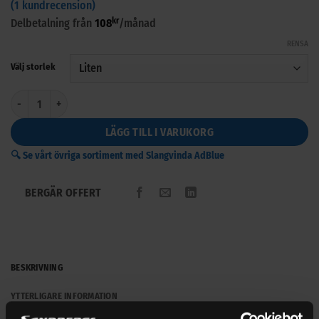
(
1
kundrecension)
kr
Delbetalning från
108
/månad
RENSA
Välj storlek
Svängbart väggfäste till slangvinda mängd
LÄGG TILL I VARUKORG
🔍 Se vårt övriga sortiment med Slangvinda AdBlue
BERGÄR OFFERT
BESKRIVNING
YTTERLIGARE INFORMATION