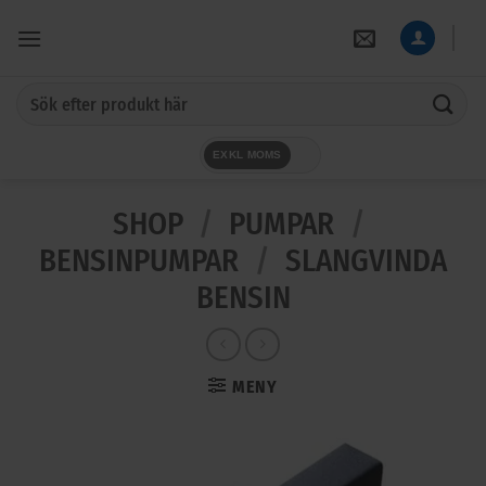
Skip
to
content
Sök
efter:
EXKL MOMS
SHOP
/
PUMPAR
/
BENSINPUMPAR
/
SLANGVINDA
BENSIN
MENY