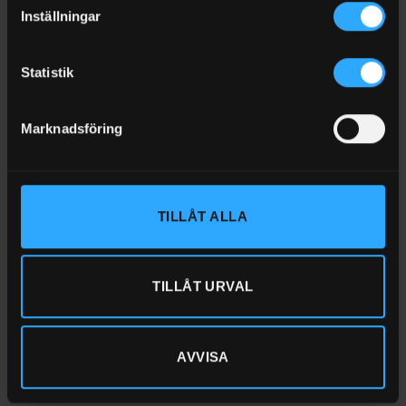
Inställningar
DU KANSKE OCKSÅ GILLAR …
Statistik
Marknadsföring
TILLÅT ALLA
SLANGVINDA DIESEL
SLANGVINDA DIESEL
Slangvinda för diesel 8-15 meter 1″
Slangvinda för diesel 8-14 meter
slang
3/4″ slang
TILLÅT URVAL
Betygsatt
5
av 5
Betygsatt
0
av 5
Från
5 988
kr
Exkl moms
(1)
I LAGER (1-3 ARBETSDAGAR)
Från
7 992
kr
Exkl moms
AVVISA
I LAGER (1-3 ARBETSDAGAR)