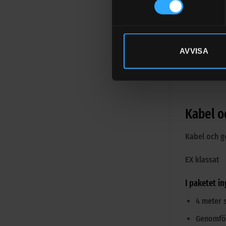
+
LÄGG TIL
AVVISA
Kabel o
Kabel och ge
EX klassat
I paketet in
4 meter 
Genomfö