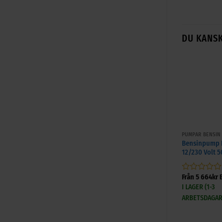
DU KANSK
+
PUMPAR BENSIN
Bensinpump P
12/230 Volt 5
Från
5 664
kr
E
Betygsatt
0
I LAGER (1-3
av
ARBETSDAGAR
5