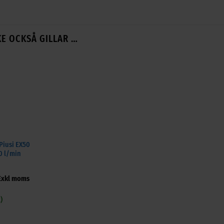
E OCKSÅ GILLAR …
iusi EX50
0 l/min
xkl moms
)