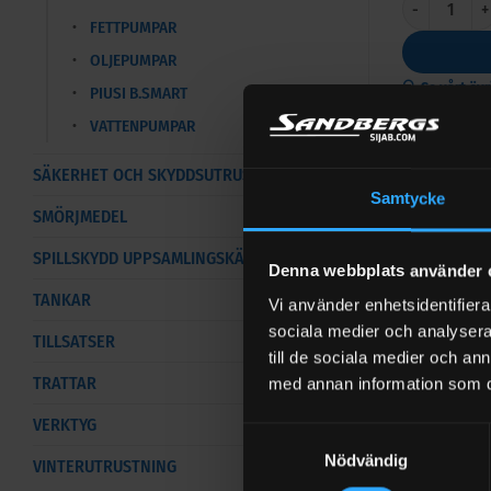
FETTPUMPAR
OLJEPUMPAR
🔍 Se vårt öv
PIUSI B.SMART
VATTENPUMPAR
SÄKERHET OCH SKYDDSUTRUSTNING
Samtycke
SMÖRJMEDEL
Tillbehö
SPILLSKYDD UPPSAMLINGSKÄRL
Denna webbplats använder 
Bensinpump 
TANKAR
Vi använder enhetsidentifierar
Från
5 664
kr
sociala medier och analysera 
TILLSATSER
till de sociala medier och a
TRATTAR
med annan information som du 
−
VERKTYG
Samtyckesval
Nödvändig
VINTERUTRUSTNING