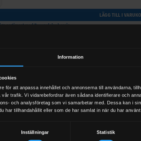
LÄGG TILL I VARUK
riga sortiment med Reservdelar bensin
Information
r till Kabel och genomföringssats EX50 12 volt
cookies
Piusi EX50 12/230 Volt 50 l/min
e för att anpassa innehållet och annonserna till användarna, tillh
Exkl moms
vår trafik. Vi vidarebefordrar även sådana identifierare och anna
nnons- och analysföretag som vi samarbetar med. Dessa kan i sin
har tillhandahållit eller som de har samlat in när du har använt 
Inställningar
Statistik