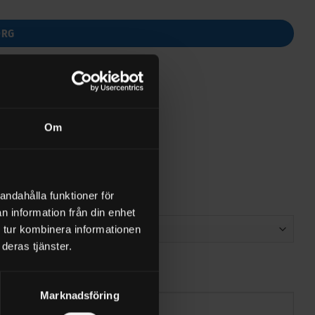
ORG
Om
andahålla funktioner för
n information från din enhet
 tur kombinera informationen
deras tjänster.
Marknadsföring