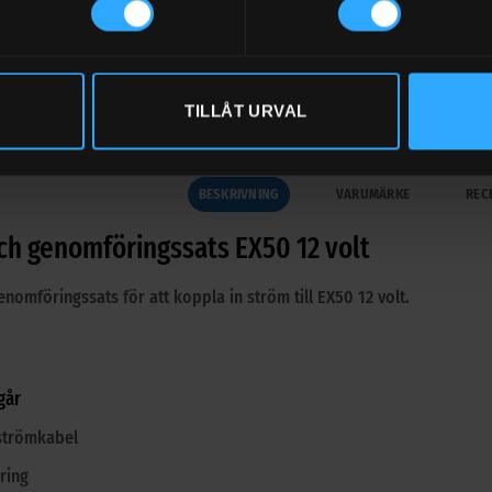
L
TILLÅT URVAL
BESKRIVNING
VARUMÄRKE
REC
ch genomföringssats EX50 12 volt
nomföringssats för att koppla in ström till EX50 12 volt.
går
strömkabel
ring