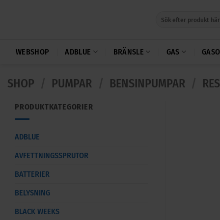
Skip
Sök
to
efter:
content
WEBSHOP
ADBLUE
BRÄNSLE
GAS
GASO
SHOP
/
PUMPAR
/
BENSINPUMPAR
/
RES
PRODUKTKATEGORIER
ADBLUE
AVFETTNINGSSPRUTOR
BATTERIER
BELYSNING
BLACK WEEKS