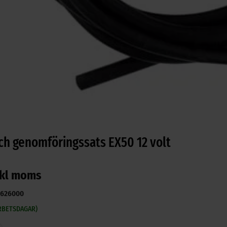
ch genomföringssats EX50 12 volt
kl moms
8626000
ARBETSDAGAR)
nomföringssats EX50 12 volt mängd