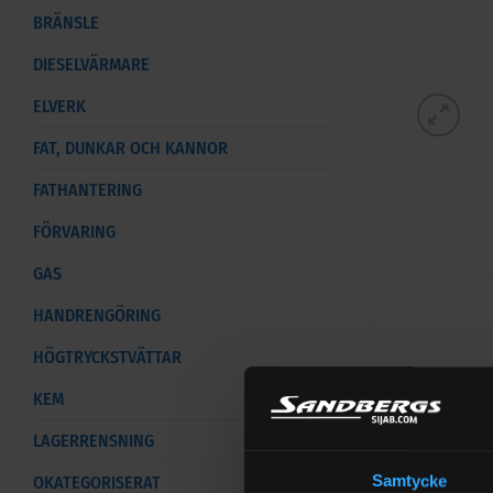
BRÄNSLE
DIESELVÄRMARE
ELVERK
FAT, DUNKAR OCH KANNOR
FATHANTERING
FÖRVARING
GAS
HANDRENGÖRING
HÖGTRYCKSTVÄTTAR
Pumphan
KEM
Pumphandtag 
LAGERRENSNING
och service 
OKATEGORISERAT
Samtycke
munstycke fö