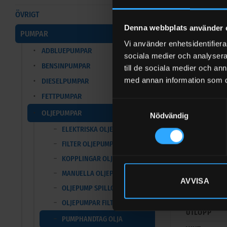
ÖVRIGT
Denna webbplats använder 
PUMPAR
Vi använder enhetsidentifierar
FÖR VÄTSKO
ADBLUEPUMPAR
sociala medier och analysera 
MODELL
BENSINPUMPAR
till de sociala medier och a
SPECIFIKAT
med annan information som du 
DIESELPUMPAR
MÄTARE
FETTPUMPAR
Samtyckesval
KAPACITET 
OLJEPUMPAR
Nödvändig
FÖRINSTÄLL
ELEKTRISKA OLJEPUMPAR
FILTER OLJEPUMPAR
SVIVEL
KOPPLINGAR OLJEPUMPAR
NON-DRIP
MANUELLA OLJEPUMPAR
ANSLUTNING
AVVISA
OLJEPUMP SPILLOLJA
TRYCK MAX
OLJEPUMPAR FILTRERING
UTLOPP
PUMPHANDTAG OLJA