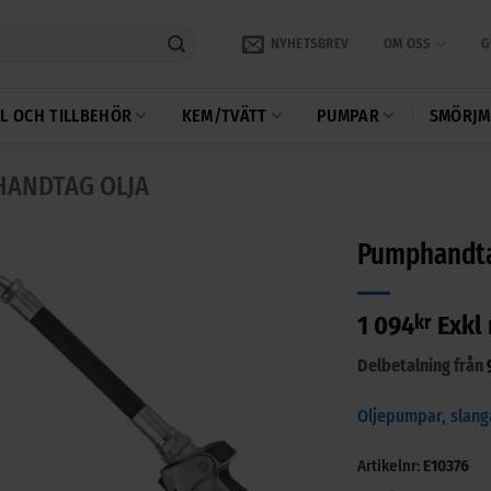
NYHETSBREV
OM OSS
G
L OCH TILLBEHÖR
KEM/TVÄTT
PUMPAR
SMÖRJM
ANDTAG OLJA
Pumphandtag
1 094
kr
Exkl
Delbetalning från
Oljepumpar, slang
Artikelnr:
E10376