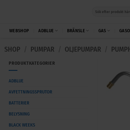
Skip
Sök
to
efter:
content
WEBSHOP
ADBLUE
BRÄNSLE
GAS
GASO
SHOP
/
PUMPAR
/
OLJEPUMPAR
/
PUMPH
PRODUKTKATEGORIER
ADBLUE
AVFETTNINGSSPRUTOR
BATTERIER
BELYSNING
BLACK WEEKS