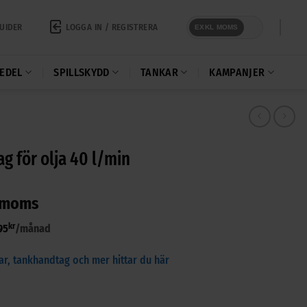
LOGGA IN / REGISTRERA
UIDER
EXKL MOMS
EDEL
SPILLSKYDD
TANKAR
KAMPANJER
 för olja 40 l/min
 moms
kr
95
/månad
ar, tankhandtag och mer hittar du här