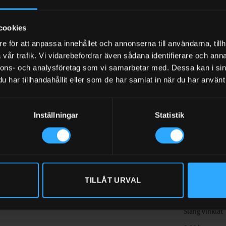
cookies
e för att anpassa innehållet och annonserna till användarna, tillh
R
Glykol, Olja
vår trafik. Vi vidarebefordrar även sådana identifierare och anna
Utan mätare
nnons- och analysföretag som vi samarbetar med. Dessa kan i sin
ION
Slang vinklat
har tillhandahållit eller som de har samlat in när du har använt 
Ingen
FRITT UTLOPP L/MIN
1-40 liter/min
Inställningar
Statistik
BAR
Nej
Ja
Automatisk
SGÄNG INV.
G 1/2″ BSP
TILLÅT URVAL
100 bar
Slang vinklat