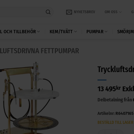
NYHETSBREV
OM OSS
G
L OCH TILLBEHÖR
KEM/TVÄTT
PUMPAR
SMÖRJM
LUFTSDRIVNA FETTPUMPAR
Tryckluftsd
13 495
kr
Exk
Delbetalning från
Artikelnr:
R6407165
BESTÄLLD TILL LAGER
Tryckluftsdriven fe