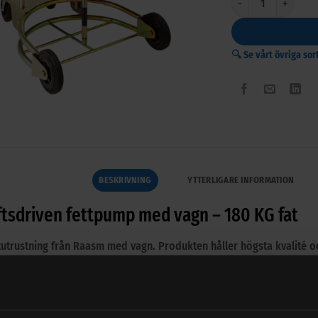
🔍 Se vårt övriga so
BESKRIVNING
YTTERLIGARE INFORMATION
ftsdriven fettpump med vagn – 180 KG fat
tutrustning från Raasm med vagn. Produkten håller högsta kvalité oc
ftsdriven pump och 4 meter 1/4″ utloppsslang.
on