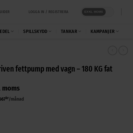
LOGGA IN / REGISTRERA
UIDER
EXKL MOMS
EDEL
SPILLSKYDD
TANKAR
KAMPANJER
riven fettpump med vagn – 180 KG fat
l moms
kr
667
/månad
ttpump med vagn – 180 KG fat mängd