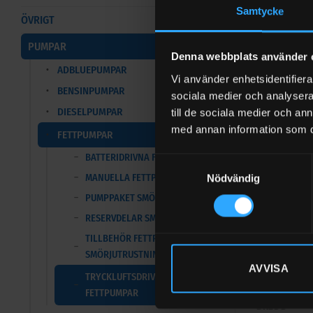
MODELL
Samtycke
ÖVRIGT
FÖR VÄTSKO
PUMPAR
AVSEDD FÖ
Denna webbplats använder 
ADBLUEPUMPAR
KAPACITET 
Vi använder enhetsidentifierar
BENSINPUMPAR
sociala medier och analysera 
PUMPMODE
DIESELPUMPAR
till de sociala medier och a
TRYCKFÖRH
med annan information som du 
FETTPUMPAR
VAGN
BATTERIDRIVNA FETTPUMPAR
Samtyckesval
UTLOPPSVEN
MANUELLA FETTPUMPAR
Nödvändig
UTLOPPSSL
PUMPPAKET SMÖRJFETT
FÖLJELOCK 
RESERVDELAR SMÖRJFETT
PASSAR FAT
TILLBEHÖR FETTPUMPAR OCH
SMÖRJUTRUSTNING
TRYCKLUFTS
AVVISA
TRYCKLUFTSDRIVNA
LÄNGD
FETTPUMPAR
BREDD