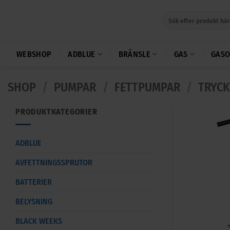
Skip
Sök
to
efter:
content
WEBSHOP
ADBLUE
BRÄNSLE
GAS
GASO
SHOP
/
PUMPAR
/
FETTPUMPAR
/
TRYCK
PRODUKTKATEGORIER
ADBLUE
AVFETTNINGSSPRUTOR
BATTERIER
BELYSNING
BLACK WEEKS