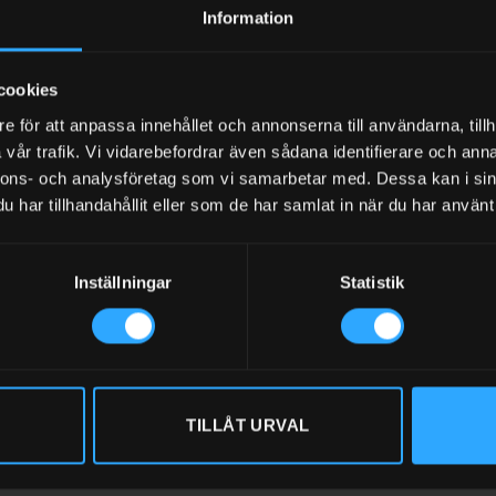
Information
R
R
cookies
FRITT UTLOPP G/MIN
e för att anpassa innehållet och annonserna till användarna, tillh
vår trafik. Vi vidarebefordrar även sådana identifierare och anna
LL
nnons- och analysföretag som vi samarbetar med. Dessa kan i sin
ÅLLANDE
har tillhandahållit eller som de har samlat in när du har använt 
TIL
Inställningar
Statistik
ANG
INGÅR
 MED LOCK Ø
ANSLUTNING INV.
TILLÅT URVAL