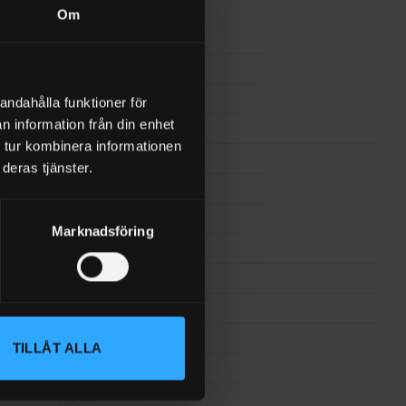
Utrustning med vagn
Om
Fett
Helfat
1900 g/min
andahålla funktioner för
n information från din enhet
Tryckluftsdriven 65:1
 tur kombinera informationen
65:1
deras tjänster.
Art nr. 12-3238
Fettpistol
Marknadsföring
4 m 1/4″
Ja
550-600 mm
G 1/4″ BSP
TILLÅT ALLA
900 mm
770 mm