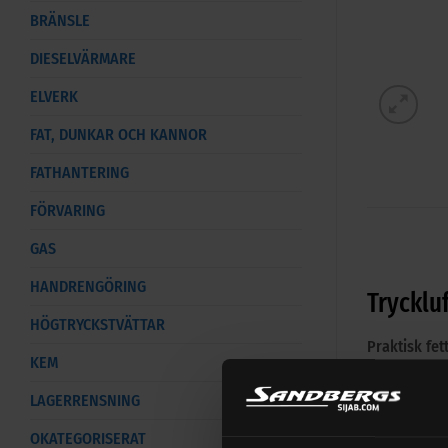
BRÄNSLE
DIESELVÄRMARE
ELVERK
FAT, DUNKAR OCH KANNOR
FATHANTERING
FÖRVARING
GAS
HANDRENGÖRING
Trycklu
HÖGTRYCKSTVÄTTAR
Praktisk fet
KEM
med trycklu
LAGERRENSNING
Specifikati
OKATEGORISERAT