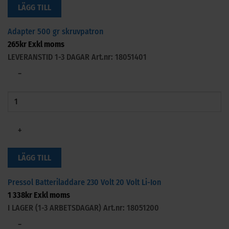
LÄGG TILL
Adapter 500 gr skruvpatron
265
kr
Exkl moms
LEVERANSTID 1-3 DAGAR
Art.nr: 18051401
−
+
LÄGG TILL
Pressol Batteriladdare 230 Volt 20 Volt Li-Ion
1 338
kr
Exkl moms
I LAGER (1-3 ARBETSDAGAR)
Art.nr: 18051200
−