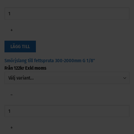
+
LÄGG TILL
Smörjslang till fettspruta 300-2000mm G 1/8"
Från
122
kr
Exkl moms
−
+