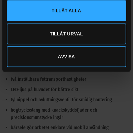
vare två inställbara fettransporthastigheter, LED-ljus och tydlig
laddningsindikering får du bättre kontroll även i trånga eller
TILLÅT ALLA
mörka miljöer.
Fördelar med batteridriven fettspruta 20V
TILLÅT URVAL
batteridriven fettspruta för snabb och mobil smörjning
fungerar som batteridriven fettpump för 400 g patroner
AVVISA
komplett leverans med 2 batterier, laddare, slang och
väska
två inställbara fettransporthastigheter
LED-ljus på huvudet för bättre sikt
fyllnippel och avluftningsventil för smidig hantering
högtrycksslang med knäckskyddsfjäder och
precisionsmunstycke ingår
bärsele gör arbetet enklare vid mobil användning