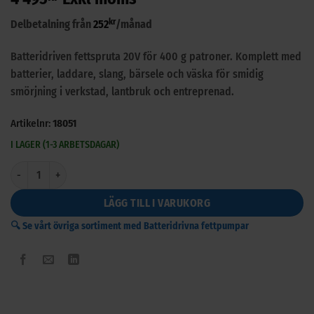
kr
Delbetalning från
252
/månad
Batteridriven fettspruta 20V för 400 g patroner. Komplett med
batterier, laddare, slang, bärsele och väska för smidig
smörjning i verkstad, lantbruk och entreprenad.
Artikelnr:
18051
I LAGER (1-3 ARBETSDAGAR)
Batteridriven fettpump 20 Volt - 400 gr patroner mängd
LÄGG TILL I VARUKORG
🔍 Se vårt övriga sortiment med Batteridrivna fettpumpar