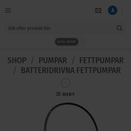
Skip
to
content
Sök
efter:
EXKL MOMS
SHOP
/
PUMPAR
/
FETTPUMPAR
/
BATTERIDRIVNA FETTPUMPAR
MENY