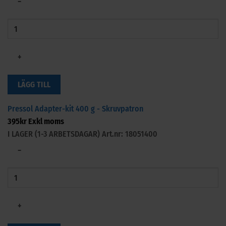
−
+
LÄGG TILL
Pressol Adapter-kit 400 g - Skruvpatron
395
kr
Exkl moms
I LAGER (1-3 ARBETSDAGAR)
Art.nr: 18051400
−
+