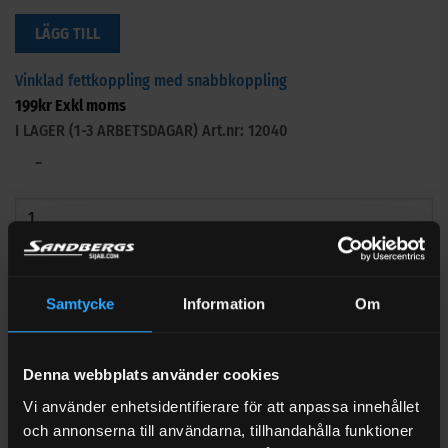
LÄGG TILL
Vinklad fettkoppling med snabbkoppling
199
kr
Exkl moms
I LAGER (1-3 ARBETSDAGAR)
Art.nr: 12040
−
+
Samtycke
Information
Om
LÄGG TILL
Visa alla tillbehör (7)
Denna webbplats använder cookies
Vi använder enhetsidentifierare för att anpassa innehållet
och annonserna till användarna, tillhandahålla funktioner
BESKRIVNING