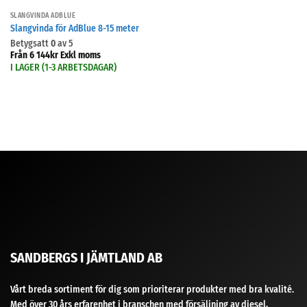
SLANGVINDA ADBLUE
Slangvinda för AdBlue 8-15 meter
Betygsatt
0
av 5
Från
6 144
kr
Exkl moms
I LAGER (1-3 ARBETSDAGAR)
SANDBERGS I JÄMTLAND AB
Vårt breda sortiment för dig som prioriterar produkter med bra kvalité.
Med över 30 års erfarenhet i branschen med försäljning av diesel,