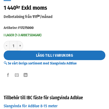
1 440
kr
Exkl moms
kr
Delbetalning från
111
/månad
Artikelnr:
F17275000
I LAGER (1-3 ARBETSDAGAR)
IBC fäste för slangvinda Adblue mängd
LÄGG TILL I VARUKORG
🔍 Se vårt övriga sortiment med Slangvinda AdBlue
Tillbehör till IBC fäste för slangvinda Adblue
Slangvinda för AdBlue 8-15 meter