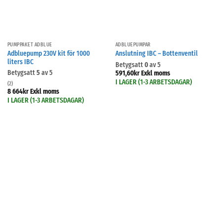
PUMPPAKET ADBLUE
ADBLUEPUMPAR
Adbluepump 230V kit för 1000
Anslutning IBC – Bottenventil
liters IBC
Betygsatt
0
av 5
Betygsatt
5
av 5
591,60
kr
Exkl moms
I LAGER (1-3 ARBETSDAGAR)
(2)
8 664
kr
Exkl moms
I LAGER (1-3 ARBETSDAGAR)