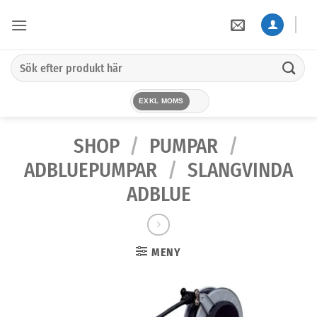
Skip
to
content
Sök
efter:
EXKL MOMS
SHOP
/
PUMPAR
/
ADBLUEPUMPAR
/
SLANGVINDA
ADBLUE
MENY